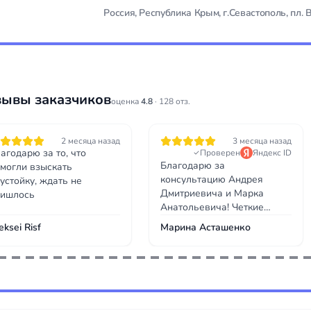
Россия, Республика Крым, г.Севастополь, пл. 
зывы заказчиков
оценка
4.8
· 128 отз.
2 месяца назад
3 месяца назад
агодарю за то, что
Проверен
Яндекс ID
Благодарю за
могли взыскать
консультацию Андрея
устойку, ждать не
Дмитриевича и Марка
ришлось
Анатольевича! Четкие
ответы,грамотно рассказал
eksei Risf
Марина Асташенко
о перспективах.