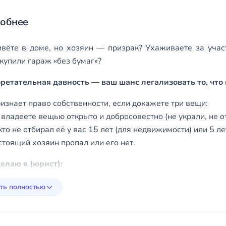
обнее
вёте в доме, но хозяин — призрак? Ухаживаете за участ
купили гараж «без бумаг»?
ретательная давность — ваш шанс легализовать то, что 
изнает право собственности, если докажете три вещи:
ладеете вещью открыто и добросовестно (не украли, не о
о не отбирал её у вас 15 лет (для недвижимости) или 5 лет
тоящий хозяин пропал или его нет.
делаю я (юрист):
у «цепочку фактов» — свидетельские показания, старые кв
ть полностью
 иск, который судья прочитает с интересом (без воды, с п
сь, чтобы Росреестр зарегистрировал ваше право, а сосед