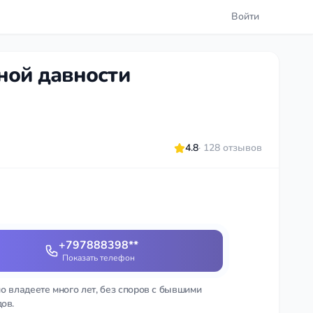
Войти
ной давности
4.8
· 128 отзывов
+797888398**
Показать телефон
о владеете много лет, без споров с бывшими
ов.