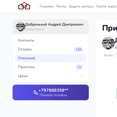
Главная
Лента
Задать вопрос
Найти юрис
Добренький Андрей Дмитриевич
При
Севастополь
Контакты
Отзывы
128
266
Описание
Практика
21
Цены
+797888398**
Показать телефон