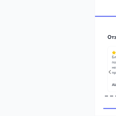
От
Бл
по
не
п
Al
Item
1
of