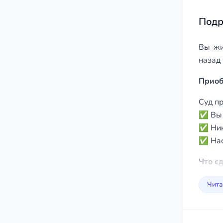
129
Подр
Вы жи
назад 
Приоб
Суд пр
✅ Вы в
✅ Никт
✅ Нас
Что с
Собер
Чита
Напишу
Добью