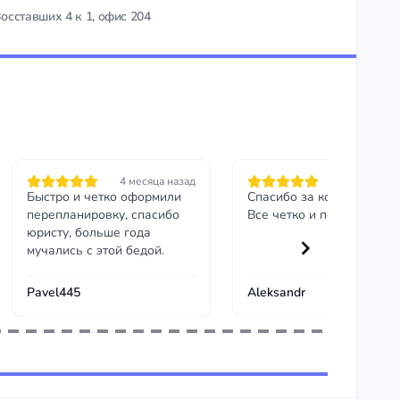
Восставших 4 к 1, офис 204
4 месяца назад
4 месяца на
Быстро и четко оформили
Спасибо за консультацию
перепланировку, спасибо
Все четко и по делу.
юристу, больше года
мучались с этой бедой.
Pavel445
Aleksandr