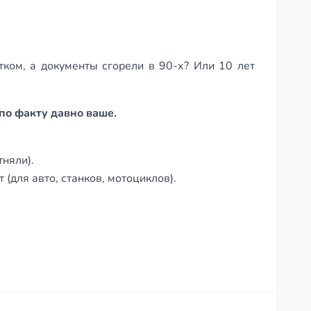
ком, а документы сгорели в 90-х? Или 10 лет
по факту давно ваше.
тняли).
 (для авто, станков, мотоциклов).
итанции, фото 10-летней давности.
обедной логикой).
и обзавидовались.