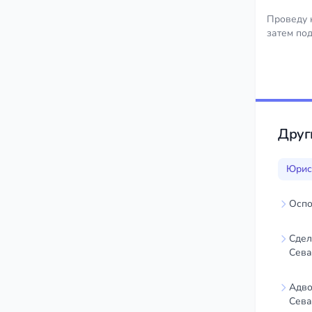
Проведу 
затем по
Друг
Юрис
Оспо
Сдел
Сева
Адво
Сева