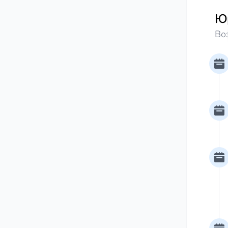
Резул
Юр
Во