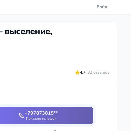
Войти
 выселение,
4.7
· 32 отзывов
+797873815**
Показать телефон