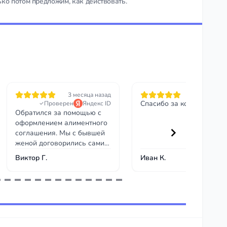
ько потом предложим, как действовать.
3 месяца назад
5 месяцев на
Спасибо за консультаци
Проверен
Яндекс ID
Обратился за помощью с
оформлением алиментного
соглашения. Мы с бывшей
женой договорились сами,
но хотели зафиксировать
Виктор Г.
Иван К.
всё юридически, чтобы
потом не было споров.
Юрист составил
соглашение грамотно,
удостоверили у нотариуса.
Всё заняло около недели и
два визита. Теперь у нас