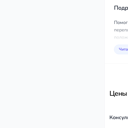
до
Подр
ис
ес
ср
Помог
переп
полож
Чита
Цены
Консул