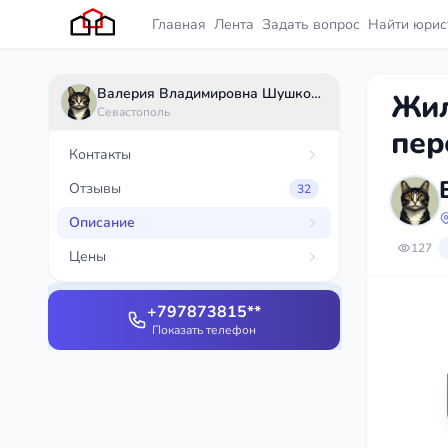
Главная
Лента
Задать вопрос
Найти юрис
Валерия Владимировна Шушковская
Жил
Севастополь
пер
Контакты
Отзывы
32
Описание
127
Цены
+797873815**
Показать телефон