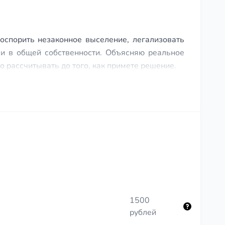
документ с силой
исполнительного листа —
если платежи прекратятся,
сразу к приставам без суда.
оспорить незаконное выселение, легализовать
ми в общей собственности. Объясняю реальное
 рассчитывать до того, как примете решение.
1500
рублей