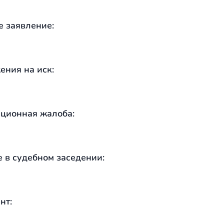
е заявление:
ения на иск:
ционная жалоба:
е в судебном заседении:
нт: