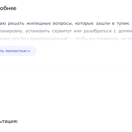
кумент с силой
реальность сделок. Мы
обнее
полнительного листа —
подготовили возражения,
ли платежи прекратятся,
приложили все
азу к приставам без суда.
подтверждения: договоры,
аю решать жилищные вопросы, которые зашли в тупик: 
акты выполненных работ,
ланировку, установить сервитут или разобраться с доля
платёжки, переписку. На
ение дел без приукрашиваний — чтобы вы понимали, на что
стадии апелляционного
обжалования внутри ФНС
ть полностью
удалось снизить сумму
доначисления почти втрое.
Судиться не пришлось. Для
небольшого бизнеса
разница между 1,2 млн и
400 тысячами —
принципиальная.
ьтация: