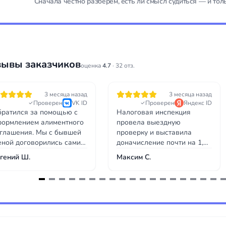
Сначала честно разберём, есть ли смысл судиться — и тол
зывы заказчиков
оценка
4.7
· 32 отз.
3 месяца назад
3 месяца назад
Проверен
VK ID
Проверен
Яндекс ID
ратился за помощью с
Налоговая инспекция
ормлением алиментного
провела выездную
глашения. Мы с бывшей
проверку и выставила
ной договорились сами,
доначисление почти на 1,2
 хотели зафиксировать
миллиона рублей — якобы
гений Ш.
Максим С.
ё юридически, чтобы
необоснованная налоговая
том не было споров.
выгода по сделкам с
ист составил
контрагентами. Юрист
глашение грамотно,
изучил акт проверки и
остоверили у нотариуса.
нашёл, что налоговая не
ё заняло около недели и
запросила ряд документов,
а визита. Теперь у нас
которые подтверждают