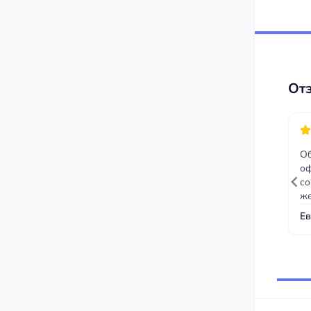
От
Об
оф
со
же
но
Ев
вс
по
Юр
Item
со
1
уд
of
Вс
33
дв