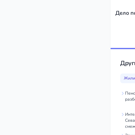
Дело п
Друг
Жили
Пенс
разб
Инте
Сева
смеж