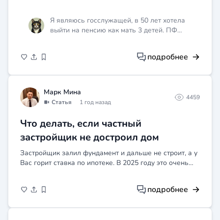
досрочной пенсии в суде.
Я являюсь госслужащей, в 50 лет хотела
выйти на пенсию как мать 3 детей. ПФ
отказывает в получении пенсии по закону. Я
не претендую на пенсию как госслужащая.
подробнее
Имею ли я право на досрочную пенсию без
увольнения с госслужбы?
Марк Мина
4459
Статья
1 год назад
Что делать, если частный
застройщик не достроил дом
Застройщик залил фундамент и дальше не строит, а у
Вас горит ставка по ипотеке. В 2025 году это очень
распространенная ситуация в Крыму и Симферополе
в частности.
подробнее