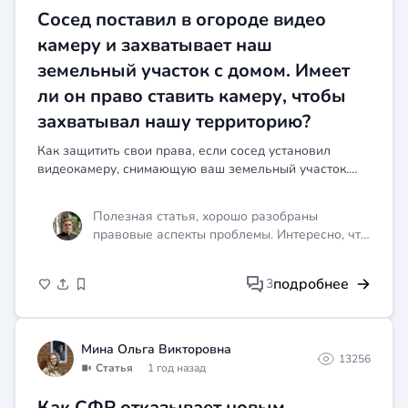
Сосед поставил в огороде видео
камеру и захватывает наш
земельный участок с домом. Имеет
ли он право ставить камеру, чтобы
захватывал нашу территорию?
Как защитить свои права, если сосед установил
видеокамеру, снимающую ваш земельный участок.
Рассматриваем правовые аспекты и даём
рекомендации.
Полезная статья, хорошо разобраны
правовые аспекты проблемы. Интересно, что
вопрос с видеокамерами соседей может
иметь такие юридические нюансы. Надеюсь,
подробнее
3
что информация пригодится тем, кто
столкнётся с подобной ситуацией.
Мина Ольга Викторовна
13256
Статья
1 год назад
Как СФР отказывает новым