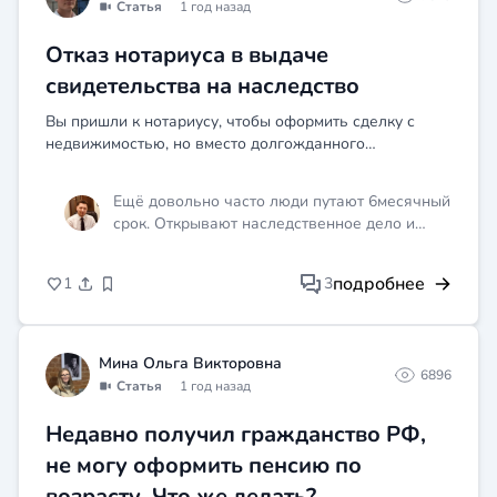
Статья
1 год назад
Отказ нотариуса в выдаче
свидетельства на наследство
Вы пришли к нотариусу, чтобы оформить сделку с
недвижимостью, но вместо долгожданного
свидетельства получили отказ. Причина — право
собственности не зарегистрировано.
Ещё довольно часто люди путают 6месячный
срок. Открывают наследственное дело и
через шесть месяцев подают заявление о
принятии наследства. Нотариус отказывает.
подробнее
1
3
Нигде ж не написано, что нотариус должен
разъяснять что заявление надо подавать
раньше.
Мина Ольга Викторовна
6896
Статья
1 год назад
Недавно получил гражданство РФ,
не могу оформить пенсию по
возрасту. Что же делать?