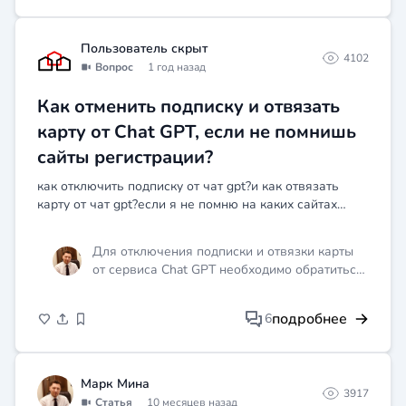
Пользователь скрыт
4102
Вопрос
1 год назад
Как отменить подписку и отвязать
карту от Chat GPT, если не помнишь
сайты регистрации?
как отключить подписку от чат gpt?и как отвязать
карту от чат gpt?если я не помню на каких сайтах
сидела и регистрировалась?
Для отключения подписки и отвязки карты
от сервиса Chat GPT необходимо обратиться
в службу поддержки сервиса. Если вы не
помните, на каких сайтах регистрировались,
подробнее
6
попробуйте вспомнить возможные адреса
электронной почты и номера телефонов,
которые использовались при регистрации.
Это может помочь в восстановлении доступа
Марк Мина
3917
к аккаунту.
Статья
10 месяцев назад