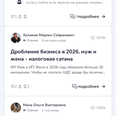
если у сайта есть версии на разных языках
— нужно ли адаптировать формулировки
согласия для каждой локализации?
подробнее
1
5
Халиков Марлен Сейранович
25750
Статья
6 месяцев назад
Дробление бизнеса в 2026, муж и
жена - налоговая сатана
ИП Муж и ИП Жена в 2026 году обернули больше 20
миллионов. Чтобы не платить НДС вроде бы логично
сделать разделение бизнеса. Но законно ли это?
Конечно нет. Расскажу как ИФНС раскрывает "схемы"
подробнее
2
1
Мина Ольга Викторовна
21925
Статья
1 год назад