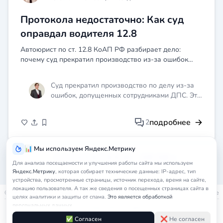
Протокола недостаточно: Как суд
оправдал водителя 12.8
Автоюрист по ст. 12.8 КоАП РФ разбирает дело:
почему суд прекратил производство из-за ошибок
ДПС
Суд прекратил производство по делу из-за
ошибок, допущенных сотрудниками ДПС. Это
подчёркивает важность соблюдения
процессуальных норм и оформления
подробнее
2
документов в соответствии с законом.
Ошибки в протоколе могут привести к отмене
решения суда и освобождению виновного от
📊 Мы используем Яндекс.Метрику
ответственности, что негативно сказывается
«
1
2
3
4
5
6
7
8
9
10
...
215
216
»
Для анализа посещаемости и улучшения работы сайта мы используем
на правопорядке.
Яндекс.Метрику
, которая собирает технические данные: IP-адрес, тип
устройства, просмотренные страницы, источник перехода, время на сайте,
локацию пользователя. А так же сведения о посещенных страницах сайта в
© 2026
nedicom
™. Права на товарный знак зарегистрированы в Роспатенте
целях аналитики и защиты от спама.
Это является обработкой
персональных данных.
Политика в отношении персональных данных
Правила обработки cookie
Оферта
Подробнее в
Согласии на обработку персональных данных
и
Правилах
✅ Согласен
❌ Не согласен