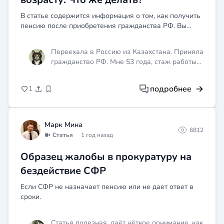
В статье содержится информация о том, как получить
пенсию после приобретения гражданства РФ. Вы
узнаете о необходимых документа и порядке
оформления.
Переехала в Россию из Казахстана. Приняла
гражданство РФ. Мне 53 года, стаж работы
31 год (медик) Как мне оформить пенсию,
когда начинать? Мой стаж считается
подробнее
1
специальным? Во сколько лет мне выходить
на пенсию?
Марк Мина
6812
Статья
1 год назад
Образец жалобы в прокуратуру на
бездействие СФР
Если СФР не назначает пенсию или не дает ответ в
сроки.
Статья полезная, даёт чёткое понимание, как