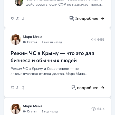
действовать, если СФР не назначает пенсию
или не отвечает в положенные сроки.
Информация изложена доступным языком.
подробнее
2
Марк Мина
6453
Статья
1 месяц назад
Режим ЧС в Крыму — что это для
бизнеса и обычных людей
Режим ЧС в Крыму и Севастополе — не
автоматическая отмена долгов. Марк Мина
разобрался как он влияет на договор аренды, кредит,
ЖКУ и задолженность по алиментам: нормы, сроки,
подробнее
нужные документы.
Марк Мина
6414
Статья
1 год назад