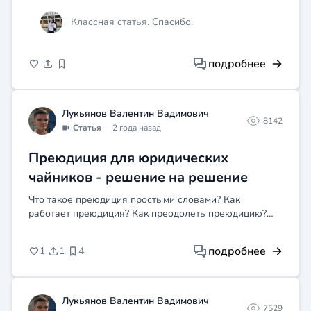
пропажи гражданского мужа.
Классная статья. Спасибо.
подробнее
Лукьянов Валентин Вадимович
8142
Статья
2 года назад
Преюдиция для юридических
чайников - решение на решение
Что такое преюдиция простыми словами? Как
работает преюдиция? Как преодолеть преюдицию?
Для новичка это довольно тяжело, как впрочем и для
бывалого юриста.
подробнее
1
1
4
Лукьянов Валентин Вадимович
7529