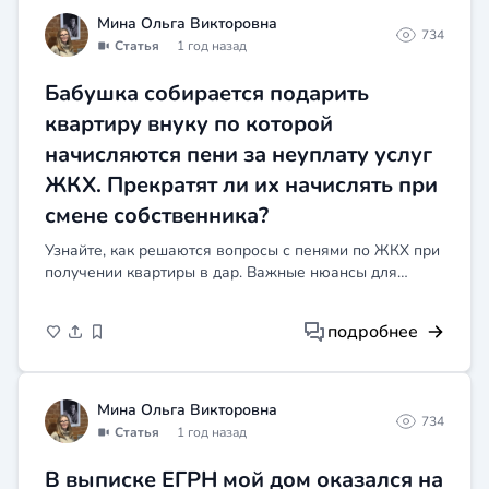
обязательств по данному договору. Для того
Мина Ольга Викторовна
734
чтобы вернуть остаток денежных средств,
Статья
1 год назад
вам необходимо обратиться к исполнителю
(студии лазерной эпиляции) с письменным
Бабушка собирается подарить
заявлением о расторжении договора и
квартиру внуку по которой
возврате неиспользованной суммы. В
заявлении следует указать причину
начисляются пени за неуплату услуг
расторжения договора, а также приложить
ЖКХ. Прекратят ли их начислять при
копию абонемента. Исполнитель обязан
смене собственника?
вернуть вам денежные средства в течение
10 дней со дня предъявления
Узнайте, как решаются вопросы с пенями по ЖКХ при
соответствующего требования (статья 31
получении квартиры в дар. Важные нюансы для
Закона РФ «О защите прав потребителей»).
нового собственника.
Если исполнитель отказывается вернуть
денежные средства или не отвечает на ваше
подробнее
заявление, вы можете обратиться в суд с
исковым заявлением о взыскании
неосновательного обогащения. Однако для
Мина Ольга Викторовна
этого необходимо будет доказать, что услуга
734
была оказана некачественно или не в
Статья
1 год назад
полном объёме. Если же услуга не была
В выписке ЕГРН мой дом оказался на
оказана по вине клиента, то исполнитель