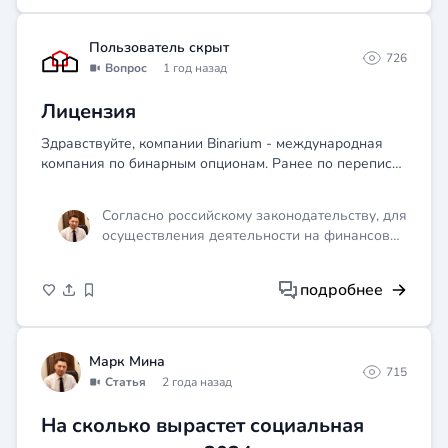
Пользователь скрыт
726
Вопрос
1 год назад
Лицензия
Здравствуйте, компании Binarium - международная
компания по бинарным опционам. Ранее по переписке
с вами вы ответили на вопрос какая лицензия должна
быть у международной компании на территории РФ-
Согласно российскому законодательству, для
ли...
осуществления деятельности на финансовых
рынках, включая операции с бинарными
опционами, компания должна иметь
подробнее
лицензию Центрального банка РФ или
другой компетентной организации.
Отсутствие такой лицензии может
свидетельствовать о том, что компания
Марк Мина
715
Binarium не имеет права осуществлять
Статья
2 года назад
финансовую деятельность на территории
России.
На сколько вырастет социальная