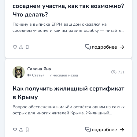
имеет право не возвращать денежные
соседнем участке, как так возможно?
средства. Также стоит обратить внимание на
Что делать?
условия оферты или правила оказания услуг,
которые могут быть опубликованы на сайте
Почему в выписке ЕГРН ваш дом оказался на
студии лазерной эпиляции. Они могут
соседнем участке и как исправить ошибку — читайте
содержать информацию о порядке и
в статье. Узнайте, что делать, если столкнулись с
условиях возврата денежных средств при
такой проблемой.
отказе от услуги. Таким образом,
подробнее
возможность возврата остатка денежных
средств зависит от условий договора, правил
оказания услуг и позиции исполнителя.
Савина Яна
Рекомендуется обратиться к юристу или
731
специалисту по защите прав потребителей
Статья
7 месяцев назад
для получения более подробной
Как получить жилищный сертификат
консультации.
в Крыму
Вопрос обеспечения жильём остаётся одним из самых
острых для многих жителей Крыма. Жилищный
сертификат — реальный инструмент государственной
поддержки, позволяющий приобрести жильё за счёт
подробнее
бюджетных с...