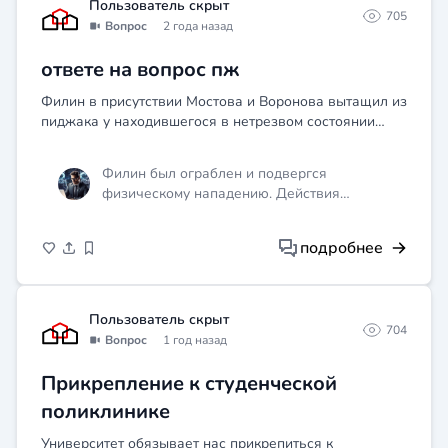
Пользователь скрыт
705
Вопрос
2 года назад
ответе на вопрос пж
Филин в присутствии Мостова и Воронова вытащил из
пиджака у находившегося в нетрезвом состоянии
Савина, с кᴏᴛᴏᴩым они распивали спиртные напитки,
4 тыс. руб. На данные деньги Филин купил бутылку
Филин был ограблен и подвергся
водки...
физическому нападению. Действия
Воронова являются преступными и
нарушают закон. Филин может обратиться в
подробнее
правоохранительные органы и предъявить
обвинение в отношении Воронова.
Пользователь скрыт
704
Вопрос
1 год назад
Прикрепление к студенческой
поликлинике
Университет обязывает нас прикрепиться к