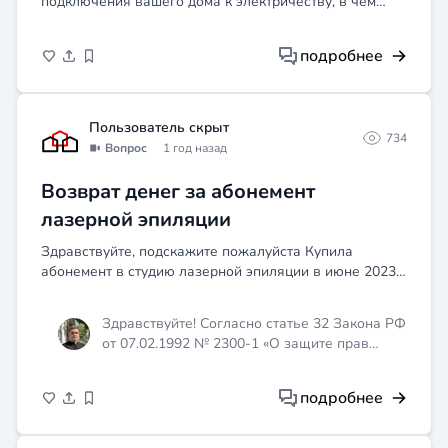
подключения вашего дома к электричеству, в чем
наша компания вам поможет!
подробнее
Пользователь скрыт
734
Вопрос
1 год назад
Возврат денег за абонемент
лазерной эпиляции
Здравствуйте, подскажите пожалуйста Купила
абонемент в студию лазерной эпиляции в июне 2023
года, посетила процедуру 1 раз, остальные
посещения так и не отходила. На сайте пишут, что
Здравствуйте! Согласно статье 32 Закона РФ
срок данного абон...
от 07.02.1992 № 2300-1 «О защите прав
потребителей», вы вправе отказаться от
исполнения договора об оказании услуг в
подробнее
любое время при условии оплаты
исполнителю фактически понесённых им
расходов, связанных с исполнением