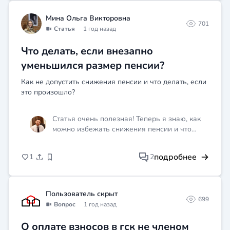
по месту жительства не исключает
Мина Ольга Викторовна
возможности прохождения диспансеризации
701
Статья
1 год назад
в студенческой поликлинике, однако это
нужно уточнить в самой организации. Также
Что делать, если внезапно
вы вправе отказаться от проведения
диспансеризации полностью или частично
уменьшился размер пенсии?
согласно Федеральному закону № 323-ФЗ
Как не допустить снижения пенсии и что делать, если
«Об основах охраны здоровья граждан
это произошло?
Российской Федерации». Для получения
более точной информации и разъяснений
рекомендуется обратиться в свою
Статья очень полезная! Теперь я знаю, как
поликлинику по месту жительства или в
можно избежать снижения пенсии и что
студенческую поликлинику.
делать, если это всё же произошло.
Информация представлена чётко и понятно,
подробнее
1
2
даны практические советы.
Пользователь скрыт
699
Вопрос
1 год назад
О оплате взносов в гск не членом