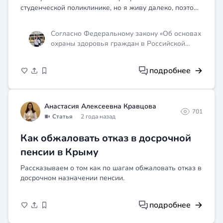
студенческой поликлинике, но я живу далеко, поэтому
мне не удобно ходить именно в эту поликлинику, я
прикреплена к поликлинике по месту жительства. Я
Согласно Федеральному закону «Об основах
читала ,...
охраны здоровья граждан в Российской
Федерации», каждый имеет право на
медицинскую помощь в гарантированном
подробнее
объёме, в том числе в рамках программы
государственных гарантий бесплатного
оказания гражданам медицинской помощи.
Вы имеете право выбрать любую
Анастасия Алексеевна Кравцова
701
медицинскую организацию из числа
Статья
2 года назад
включенных в реестр медицинских
организаций, участвующих в реализации
Как обжаловать отказ в досрочной
территориальной программы
пенсии в Крыму
государственных гарантий бесплатного
оказания гражданам медицинской помощи, и
Рассказываем о том как по шагам обжаловать отказ в
прикрепиться к ней. Для этого необходимо
досрочном назначении пенсии.
подать соответствующее заявление.
Информация о порядке прикрепления к
медицинским организациям размещается в
подробнее
интернете на официальных сайтах этих
организаций. Прикрепление к поликлинике