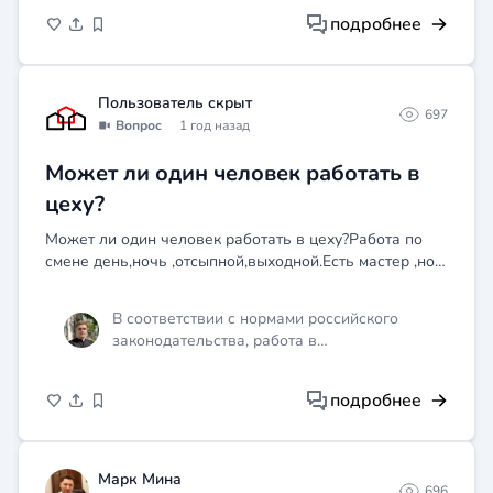
подробнее
Пользователь скрыт
697
Вопрос
1 год назад
Может ли один человек работать в
цеху?
Может ли один человек работать в цеху?Работа по
смене день,ночь ,отсыпной,выходной.Есть мастер ,но у
него много работы и он редко посещает цех.А если со
мной что случится? Спасибо!!!
В соответствии с нормами российского
законодательства, работа в
производственном цеху в одиночку не
допускается, если она связана с
подробнее
повышенной опасностью. Это противоречит
требованиям охраны труда и может повлечь
за собой юридические последствия для
работодателя. Если вы работаете один, это
Марк Мина
696