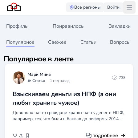
Все регионы
Войти
Профиль
Понравилось
Закладки
Популярное
Свежее
Статьи
Вопросы
Популярное в ленте
Марк Мина
738
Статья
1 год назад
Взыскиваем деньги из НПФ (а они
любят хранить чужое)
Довольно часто граждане хранят часть денег в НПФ,
например, тех, что были в банках до реформы 2014
года. Иногда пенсионер не доживает до выплаты
пенсии и тогда наследник имеет право на данную
подробнее
часть ср...