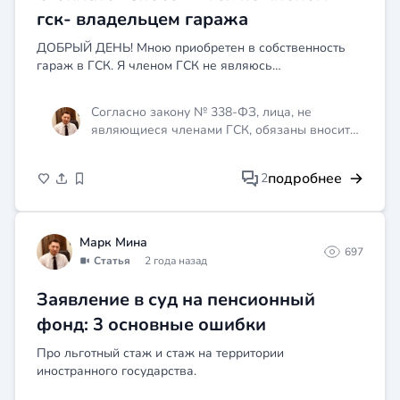
гск- владельцем гаража
ДОБРЫЙ ДЕНЬ! Мною приобретен в собственность
гараж в ГСК. Я членом ГСК не являюсь
Ежеквартальная плата для члена кооператива
составляет 4.500 руб . нам выставили счет 6.228 руб.
Согласно закону № 338-ФЗ, лица, не
Мы отправили им пи...
являющиеся членами ГСК, обязаны вносить
плату, равную той, которую вносят члены
кооператива. Если руководство ГСК
подробнее
2
продолжает требовать с вас большую сумму,
это может быть оспорено в судебном
порядке. Рекомендую обратиться за
консультацией к юристу.
Марк Мина
697
Статья
2 года назад
Заявление в суд на пенсионный
фонд: 3 основные ошибки
Про льготный стаж и стаж на территории
иностранного государства.