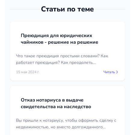
Статьи по теме
Преюдиция для юридических
чайников - решение на решение
Что такое преюдиция простыми словами? Как
работает преюдиция? Как преодолеть
преюдицию? Для новичка это довольно тяжело,
15 мая 2024 г.
Читать
как впрочем и для бывалого юриста.
Отказ нотариуса в выдаче
свидетельства на наследство
Вы пришли к нотариусу, чтобы оформить сделку с
недвижимостью, но вместо долгожданного
свидетельства получили отказ. Причина — право