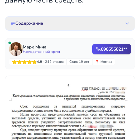
данную часть средств.
Содержание
Марк Мина
898555821**
Наследственный юрист
4.9
· 242 отзыва
Стаж 19 лет
📍 Москва