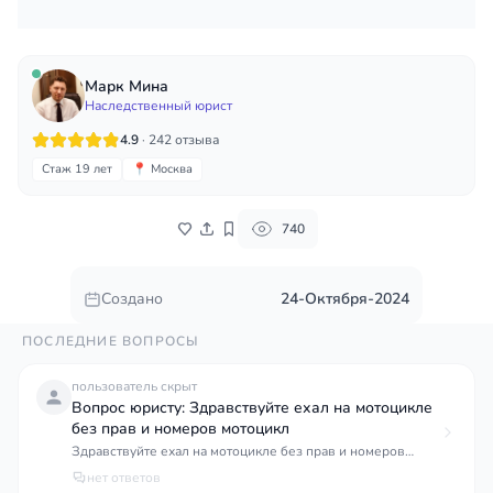
Марк Мина
Наследственный юрист
4.9
· 242 отзыва
Стаж 19 лет
📍 Москва
740
Создано
24-Октября-2024
ПОСЛЕДНИЕ ВОПРОСЫ
пользователь скрыт
Вопрос юристу: Здравствуйте ехал на мотоцикле
без прав и номеров мотоцикл
Здравствуйте ехал на мотоцикле без прав и номеров
мотоцикл твобще не зарегистрирован лишат ли меня
нет ответов