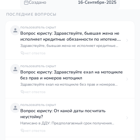
Создано
16-Сентября-2025
ПОСЛЕДНИЕ ВОПРОСЫ
пользователь скрыт
Вопрос юристу: Здравствуйте, бывшая жена не
исполняет кредитные обязанности по ипотеке.
Какие
Здравствуйте, бывшая жена не исполняет кредитные
обязанности по ипотеке. Какие документы нужны подачи
нет ответов
пользователь скрыт
Вопрос юристу: Здравствуйте ехал на мотоцикле
без прав и номеров мотоцикл
Здравствуйте ехал на мотоцикле без прав и номеров
мотоцикл твобще не зарегистрирован лишат ли меня
нет ответов
водительского
пользователь скрыт
Вопрос юристу: От какой даты посчитать
неустойку?
Написано в ДДУ: Предполагаемый срок получения
застройщиком разрешения на ввод объекта в
нет ответов
эксплуатацию 1 первый квартал 2026 года. Срок передачи