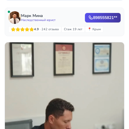
Марк Мина
898555821**
Наследственный юрист
4.9
· 242 отзыва
Стаж 19 лет
📍 Крым