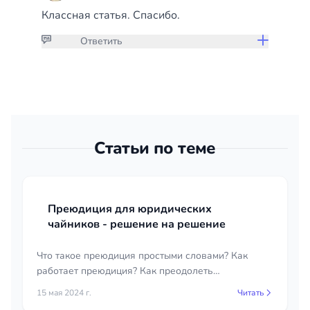
Классная статья. Спасибо.
Ответить
Присоединяйтесь к обсуждению
чтобы дать ответ или оставить
комментарий
Статьи по теме
Войти
Преюдиция для юридических
чайников - решение на решение
Что такое преюдиция простыми словами? Как
работает преюдиция? Как преодолеть
преюдицию? Для новичка это довольно тяжело,
15 мая 2024 г.
Читать
как впрочем и для бывалого юриста.