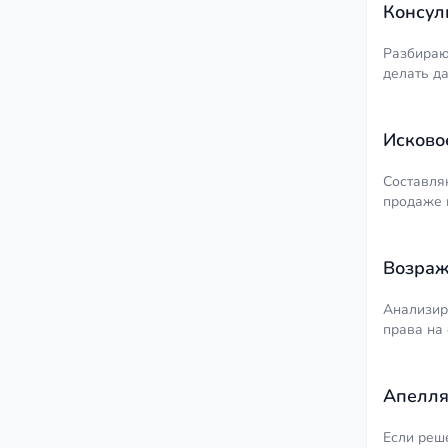
Консул
Разбираю
делать д
Исково
Составля
продаже 
Возраж
Анализир
права на 
Апелля
Если реш