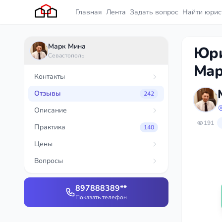
Главная
Лента
Задать вопрос
Найти юрис
Марк Мина
Юри
Севастополь
Мар
Контакты
Отзывы
242
Описание
191
Практика
140
Цены
Вопросы
897888389**
Показать телефон