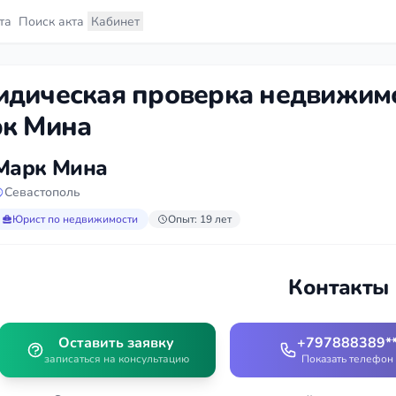
та
Поиск акта
Кабинет
дическая проверка недвижимо
к Мина
Марк Мина
Севастополь
Юрист по недвижимости
Опыт: 19 лет
Контакты
Оставить заявку
+797888389*
записаться на консультацию
Показать телефон