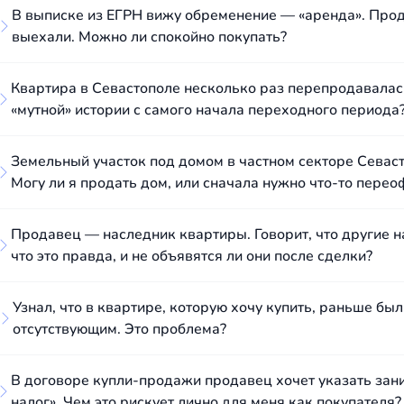
В выписке из ЕГРН вижу обременение — «аренда». Прод
выехали. Можно ли спокойно покупать?
Квартира в Севастополе несколько раз перепродавалась 
«мутной» истории с самого начала переходного периода
Земельный участок под домом в частном секторе Севас
Могу ли я продать дом, или сначала нужно что-то пере
Продавец — наследник квартиры. Говорит, что другие н
что это правда, и не объявятся ли они после сделки?
Узнал, что в квартире, которую хочу купить, раньше бы
отсутствующим. Это проблема?
В договоре купли-продажи продавец хочет указать зан
налог». Чем это рискует лично для меня как покупателя?