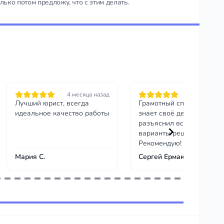
лько потом предложу, что с этим делать.
4 месяца назад
4 месяца на
Лучший юрист, всегда
Грамотный специалист,
идеальное качество работы
знает своё дело. Чётко
разъяснил все риски и
варианты решения.
Рекомендую!
Мария С.
Сергей Ермаков