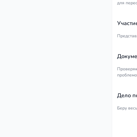
для пере
Участи
Представ
Докуме
Проверяю
проблемой
Дело п
Беру вес