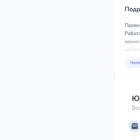
Подр
Прове
Работ
крымс
наско
Чита
Юр
Во