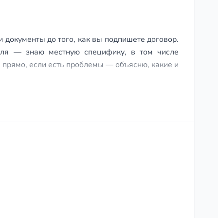
 документы до того, как вы подпишете договор.
ля — знаю местную специфику, в том числе
 прямо, если есть проблемы — объясню, какие и
на земле
суде, что
е что и дом.
иссу:
Можно ли купить землю за
 клиентки
Почему сирота с жильём не
а
материнский капитал