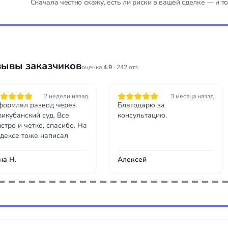
Сначала честно скажу, есть ли риски в вашей сделке — и то
зывы заказчиков
оценка
4.9
· 242 отз.
2 недели назад
3 месяца назад
ормлял развод через
Благодарю за
икубанский суд. Все
консультацию.
стро и четко, спасибо. На
дексе тоже написал
на Н.
Алексей