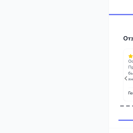
От
Оф
Пр
бы
ян
Ге
Item
1
of
243