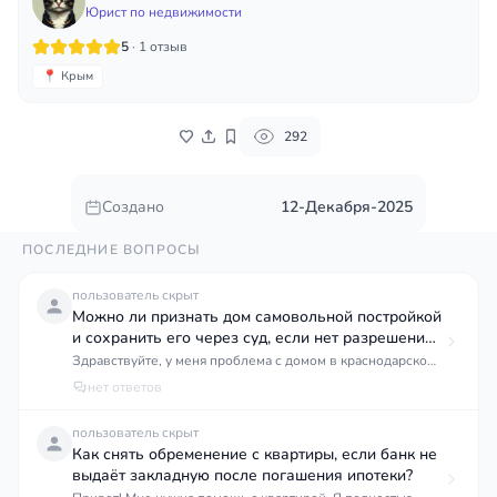
Юрист по недвижимости
5
· 1 отзыв
📍 Крым
292
Создано
12-Декабря-2025
ПОСЛЕДНИЕ ВОПРОСЫ
пользователь скрыт
Можно ли признать дом самовольной постройкой
и сохранить его через суд, если нет разрешения
на строительство?
Здравствуйте, у меня проблема с домом в краснодарском
районе. Несколько лет назад купил земельный участок и
нет ответов
начал строиться, но честно говоря не разбирался тогда во
всех разрешениях и документах. Построил дом, жил в
пользователь скрыт
нём, но недавно от администрации пришло уведомление
Как снять обременение с квартиры, если банк не
о самовольной постройке, мол нет разрешения на
выдаёт закладную после погашения ипотеки?
строительство и вообще предписывают его снести.