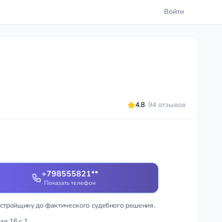
Войти
4.8
· 94 отзывов
+798555821**
Показать телефон
астройщику до фактического судебного решения.
ая 16 с.1