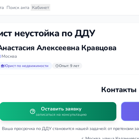
та
Поиск акта
Кабинет
ст неустойка по ДДУ
Анастасия Алексеевна Кравцова
Москва
Юрист по недвижимости
Опыт: 9 лет
Контакты
Оставить заявку
записаться на консультацию
Ваша просрочка по ДДУ становится нашей задачей: от претензии з
г. Москва, улица Каланчевск