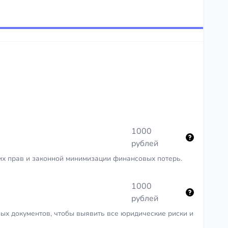
стоек с
пожалуйста, подпишите дополнительное
вия,
дополнительную финансовую нагрузку.
осквы и
соглашение о переносе срока
елей.
ьги за
передачи». Вежливо, с объяснениями,
иногда даже с обещанием скидки или
бонуса.
1000
рублей
их прав и законной минимизации финансовых потерь.
1000
рублей
ых документов, чтобы выявить все юридические риски и