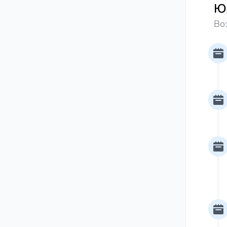
Юр
Во