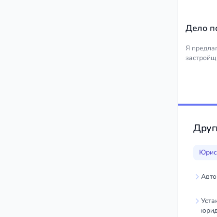
Дело п
Я предла
застройщ
Друг
Юрис
Авто
Уста
юрид