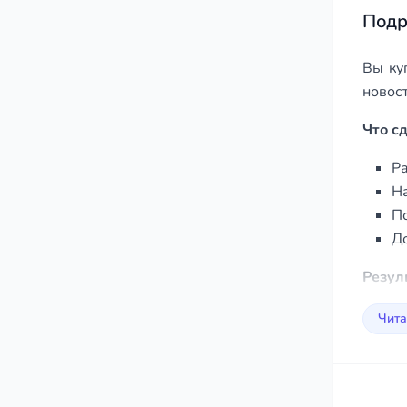
Подр
Вы ку
новост
Что с
Ра
На
По
До
Резул
обязан
Чита