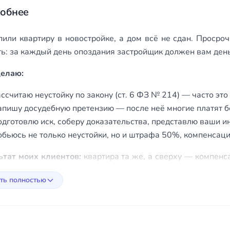
обнее
пили квартиру в новостройке, а дом всё не сдан. Просро
ь: за каждый день опоздания застройщик должен вам деньг
делаю:
ссчитаю неустойку по закону (ст. 6 ФЗ № 214) — часто это
пишу досудебную претензию — после неё многие платят бе
дготовлю иск, соберу доказательства, представлю ваши ин
бьюсь не только неустойки, но и штрафа 50%, компенсаци
ьтат моих клиентов:
квартира та же, а сверху — компенс
 платить, не дайте ему уйти от ответственности.
ть полностью