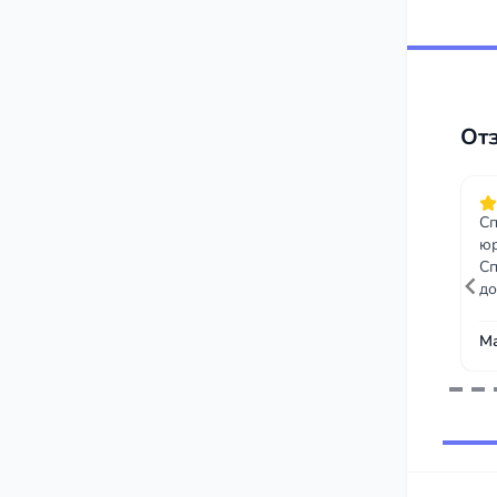
От
Сп
юр
Сп
до
М
Item
1
of
95