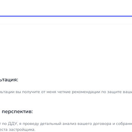
мораторий на взыскание неу
виде кривых стен, отваливающейся
включают в документы усло
застройщиков. Дольщики М
плитки и щелей в окнах.
ущемляющие права покупат
области могут требовать ден
каждый день просрочки.
ьтация:
льтации вы получите от меня четкие рекомендации по защите ваш
 перспектив:
т по ДДУ, я проведу детальный анализ вашего договора и собранн
еста застройщика.