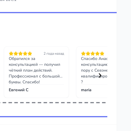
2 года назад
2 месяца на
Обратился за
Спасибо Анастасии за
консультацией — получил
консультацию по моему
чёткий план действий.
пору с Севэнерго, очень
Профессионал с большой
квалифицированный юри
буквы. Спасибо!
?
Евгений С
maria