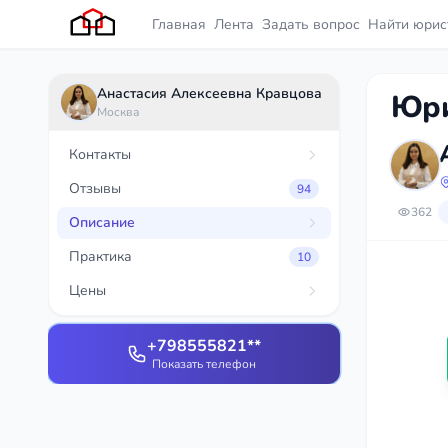
Главная
Лента
Задать вопрос
Найти юрис
Анастасия Алексеевна Кравцова
Юри
Москва
Контакты
Отзывы
94
362
Описание
Практика
10
Цены
+798555821**
Показать телефон