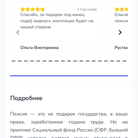
1 год назад
Спасибо, за подарок под конец
Спасибо чт
года)) надеюсь апелляция будет на
пенсией
нашей стороне
Ольга Викторовна
Рустам
Item
1
of
243
Подробнее
Пенсия — это не подарок государства, а ваше
право, заработанное годами труда. Но на
практике Социальный фонд России (СФР, бывший