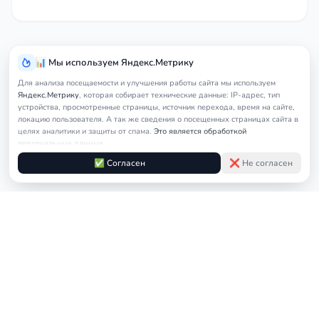
📊 Мы используем Яндекс.Метрику
Для анализа посещаемости и улучшения работы сайта мы используем
Яндекс.Метрику
, которая собирает технические данные: IP-адрес, тип
устройства, просмотренные страницы, источник перехода, время на сайте,
локацию пользователя. А так же сведения о посещенных страницах сайта в
целях аналитики и защиты от спама.
Это является обработкой
персональных данных.
Подробнее в
Согласии на обработку персональных данных
и
Правилах
✅ Согласен
❌ Не согласен
обработки cookie
Услуги
Главная
Москва
Юрист по недвижимости
юриста
© 2026
nedicom
™. Права на товарный знак зарегистрированы в Роспатенте
Политика в отношении персональных данных
Правила обработки cookie
Оферта
Согласие на обработку персональных данных
Контакты