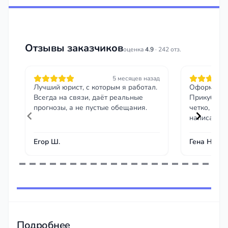
Отзывы заказчиков
оценка
4.9
· 242 отз.
5 месяцев назад
Лучший юрист, с которым я работал.
Оформлял 
Всегда на связи, даёт реальные
Прикубанск
прогнозы, а не пустые обещания.
четко, спа
написал
Егор Ш.
Гена Н.
Item
1
of
243
Подробнее