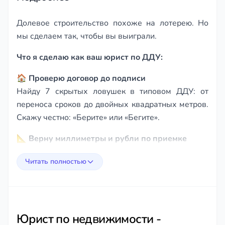
Долевое строительство похоже на лотерею. Но
мы сделаем так, чтобы вы выиграли.
Что я сделаю как ваш юрист по ДДУ:
🏠
Проверю договор до подписи
Найду 7 скрытых ловушек в типовом ДДУ: от
переноса сроков до двойных квадратных метров.
Скажу честно: «Берите» или «Бегите».
📐
Верну миллиметры и рубли по приемке
Обнаружили кривые стены или щели вместо
Читать полностью
окон? Заставлю застройщика заплатить за
устранение недостатков. А если не исправит —
верну деньги с процентами.
⏳
Взыщу неустойку за просрочку
Юрист по недвижимости -
Застройщик задержал ключи на полгода? Вы