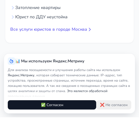
связанных с международными сделками.
Затопление квартиры
Представление интересов клиентов в
Юрист по ДДУ неустойка
переговорах с иностранными партнёрами.
Сопровождение сделок с участием иностранных
Все услуги юристов в городе Москва
компаний и организаций.
Разрешение международных споров:
📊 Мы используем Яндекс.Метрику
Защита интересов клиентов в Международном
Для анализа посещаемости и улучшения работы сайта мы используем
коммерческом арбитражном суде (Москва) и
Яндекс.Метрику
, которая собирает технические данные: IP-адрес, тип
судах стандартных юрисдикций, в том числе за
устройства, просмотренные страницы, источник перехода, время на сайте,
локацию пользователя. А так же сведения о посещенных страницах сайта в
пределами Российской Федерации. Подготовка и
целях аналитики и защиты от спама.
Это является обработкой
подача исковых заявлений, жалоб и других
персональных данных.
процессуальных документов.
Подробнее в
Согласии на обработку персональных данных
и
Правилах
✅ Согласен
❌ Не согласен
обработки cookie
Регистрация и сопровождение
иностранных компаний:
Услуги
Помощь в регистрации иностранных компаний на
Главная
Москва
Международный юрист