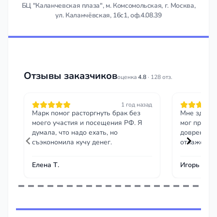
БЦ "Каланчевская плаза", м. Комсомольская, г. Москва,
ул. Каланчёвская, 16с1, оф.4.08.39
Отзывы заказчиков
оценка
4.8
· 128 отз.
1 год назад
Марк помог расторгнуть брак без
Мне здоров
моего участия и посещения РФ. Я
мог приеха
думала, что надо ехать, но
довренност
съэкономила кучу денег.
отлажен
Елена Т.
Игорь Евге
Item
1