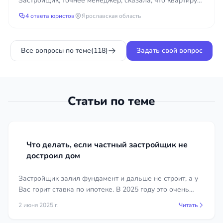
Застройщик, точнее менеджер, сказала, что квартиру
застройщика?
можно купить только с кладовой. Находимся на ста...
4 ответа юристов
Ярославская область
Все вопросы по теме
(118)
Задать свой вопрос
Статьи по теме
Что делать, если частный застройщик не
достроил дом
Застройщик залил фундамент и дальше не строит, а у
Вас горит ставка по ипотеке. В 2025 году это очень
распространенная ситуация в Крыму и Симферополе в
2 июня 2025 г.
Читать
частности.