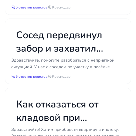
платежам, если это
долг по коммунальным платежам – отопление, водос...
5 ответов юристов
Краснодар
единственное жильё?
Сосед передвинул
забор и захватил
часть моего
Здравствуйте, помогите разобраться с неприятной
ситуацией. У нас с соседом по участку в посёлке
земельного участка:
Сосновый Бор возникла проблема с границами земли.
5 ответов юристов
Краснодар
Сосе...
как вернуть землю?
Как отказаться от
кладовой при
покупке квартиры у
Здравствуйте! Хотим приобрести квартиру в ипотеку.