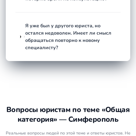
требований конкретного органа или суда.
Представление интересов.
При необходимости
юрист участвует в переговорах, заседаниях,
общается с оппонентами и государственными
Я уже был у другого юриста, но
структурами вместо вас.
остался недоволен. Имеет ли смысл
Контроль исполнения.
После получения
обращаться повторно к новому
решения или достижения договорённости
специалисту?
юрист помогает добиться фактического
исполнения — при необходимости через
службу судебных приставов или иные
механизмы.
Что подготовить
Документы, которые касаются
Вопросы юристам по теме «Общая
сложившейся ситуации: договоры, акты,
переписка, квитанции.
категория» — Симферополь
Официальные письма, отказы или
решения от второй стороны,
Реальные вопросы людей по этой теме и ответы юристов. Не