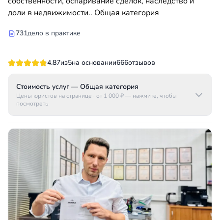
собственности, оспаривание сделок, наследство и
доли в недвижимости.. Общая категория
731
дело в практике
4.87
из
5
на основании
666
отзывов
Стоимость услуг — Общая категория
Цены юристов на странице
· от 1 000 ₽
— нажмите, чтобы
посмотреть