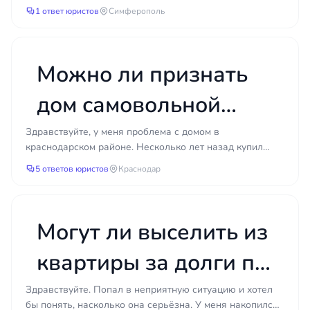
том, что реально достижимо в вашем конкретном
ребёнка при разводе?
усыновления ребенка матерью ребенка, по программе
1 ответ юристов
Симферополь
случае. Только понимая перспективы, можно
се...
принять взвешенное решение и действовать
осознанно.
Можно ли признать
дом самовольной
постройкой и
Здравствуйте, у меня проблема с домом в
краснодарском районе. Несколько лет назад купил
сохранить его через
земельный участок и начал строиться, но честно
5 ответов юристов
Краснодар
говоря не разби...
суд, если нет
разрешения на
Могут ли выселить из
строительство?
квартиры за долги по
коммунальным
Здравствуйте. Попал в неприятную ситуацию и хотел
бы понять, насколько она серьёзна. У меня накопился