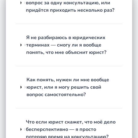
договоры, доверенности, претензии,
вопрос за одну консультацию, или
заявления, жалобы в различные
придётся приходить несколько раз?
инстанции.
Как строится работа
Я не разбираюсь в юридических
Честная оценка перспектив.
Юрист изучает
терминах — смогу ли я вообще
вашу ситуацию и прямо говорит, есть ли
понять, что мне объяснит юрист?
основания для защиты, каковы реальные
шансы и чего стоит ожидать — без обещаний
гарантированного результата и навязывания
ненужных услуг.
Как понять, нужен ли мне вообще
Разработка стратегии.
Определяется
юрист, или я могу решить свой
оптимальный путь: переговоры, досудебная
вопрос самостоятельно?
претензия, жалоба в контролирующий орган
или исковое заявление в суд.
Подготовка документов.
Юрист формирует
Что если юрист скажет, что моё дело
необходимый пакет: претензии, заявления,
бесперспективно — я просто
процессуальные документы — с учётом
потеряю время на консультацию?