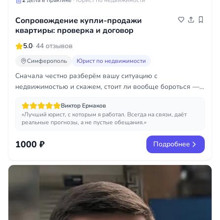
2
дела в практике
· Юрист по недвижимости
Сопровождение купли-продажи
квартиры: проверка и договор
5.0
· 44 отзывов
Симферополь
Юрист по недвижимости
Сначала честно разберём вашу ситуацию с
недвижимостью и скажем, стоит ли вообще бороться —
и только потом предложим помощь.
Виктор Ермаков
«Лучший юрист, с которым я работал. Всегда на связи, даёт
реальные прогнозы, а не пустые обещания.»
1000 ₽
Подробнее