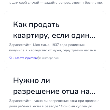
нашли свой случай — задайте вопрос, ответят бесплатно.
государственных органов, работодателя.
Паспорт или иной документ,
удостоверяющий личность.
Как продать
Хронология событий в свободной форме
— когда, что произошло и как развивалась
квартиру, если один
ситуация.
Контактные данные и сведения об
из собственников —
Здравствуйте! Моя мама, 1937 года рождения,
оппоненте, если они известны.
получила в наследство от мужа, одну третью часть в
пожилой человек?
квартире. Собственников, вместе с мамой трое. Все
Большинство правовых проблем решаются
2 ответа юристов
Симферополь
хотят...
значительно проще и дешевле, если обратиться за
помощью до того, как ситуация зашла в тупик.
Пропущенные сроки исковой давности,
Нужно ли
потерянные документы или необдуманные
самостоятельные действия нередко закрывают
разрешение отца на
возможности, которые изначально были открыты.
Именно поэтому первый шаг — не выбор «подать
продажу доли
Здравствуйте нужно ли разрешение отца при продаже
в суд или нет», а честный разговор с юристом о
доли ребенка, если в разводе? Дом был куплен до