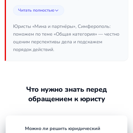
Защита прав потребителя
—
Читать полностью
некачественный товар или услуга, отказ в
возврате денег, нарушение сроков.
Юристы «Мина и партнёры», Симферополь:
Трудовые конфликты
— незаконное
поможем по теме «Общая категория» — честно
увольнение, задержка зарплаты,
оценим перспективы дела и подскажем
принуждение к невыгодным условиям.
порядок действий.
Договорные споры
— неисполнение
обязательств, расторжение договора,
взыскание долга или неустойки.
Защита персональных данных и
репутации
— распространение ложных
Что нужно знать перед
сведений, утечка личной информации.
Административные дела
— оспаривание
обращением к юристу
протоколов и постановлений,
представление интересов в
административных органах.
Составление и проверка документов
—
Можно ли решить юридический