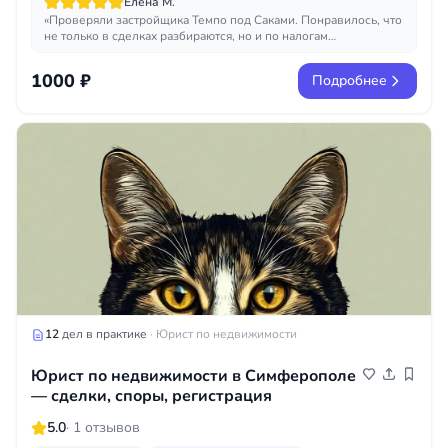
Елена М.
«Проверяли застройщика Темпо под Саками. Понравилось, что
не только в сделках разбираются, но и по налогам
сориентировали когда выгодно перепродавать.»
1000 ₽
Подробнее
12
дел в практике
· Юрист по недвижимости
Юрист по недвижимости в Симферополе
— сделки, споры, регистрация
5.0
· 1 отзывов