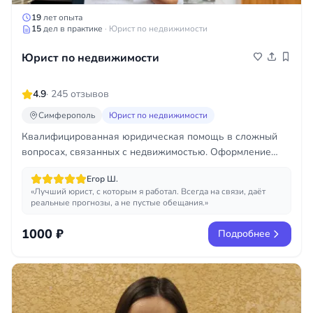
19
лет опыта
15
дел в практике
· Юрист по недвижимости
Юрист по недвижимости
4.9
· 245 отзывов
Симферополь
Юрист по недвижимости
Квалифицированная юридическая помощь в сложный
вопросах, связанных с недвижимостью. Оформление
наследства, оспаривание сделок, сопровождение сделок,
Егор Ш.
сносы, оформление участков и прочее.
«Лучший юрист, с которым я работал. Всегда на связи, даёт
реальные прогнозы, а не пустые обещания.»
1000 ₽
Подробнее