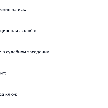
ения на иск:
ционная жалоба:
е в судебном заседении:
нт:
од ключ: