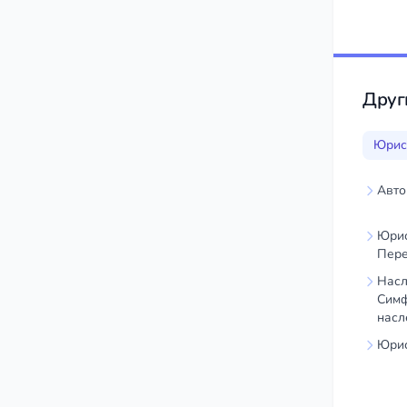
Друг
Юрис
Авто
Юрис
Пере
Насл
Сим
насл
Юрис