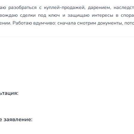
аю разобраться с куплей-продажей, дарением, наследс
вождаю сделки под ключ и защищаю интересы в спорах
ении. Работаю вдумчиво: сначала смотрим документы, пото
ьтация:
е заявление: