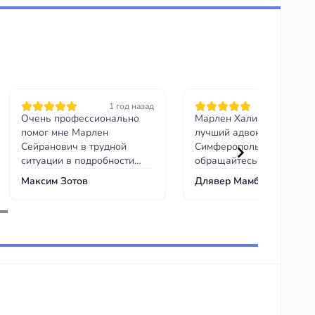
1 год назад
1 год на
Очень профессионально
Марлен Халиков, самый
помог мне Марлен
лучший адвокат в городе
Сейранович в трудной
Симферополь,
ситуации в подробности
обращайтесь только к не
вдаваться не буду, но
таких как он вы не найде
Максим Зотов
Длявер Мамбетов
очень рекомендую!
спасибо всем за внимани