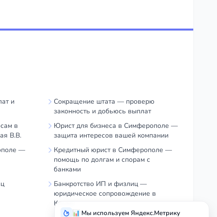
ат и
Сокращение штата — проверю
законность и добьюсь выплат
сам в
Юрист для бизнеса в Симферополе —
я В.В.
защита интересов вашей компании
ополе —
Кредитный юрист в Симферополе —
помощь по долгам и спорам с
банками
иц
Банкротство ИП и физлиц —
юридическое сопровождение в
Крыму
📊 Мы используем Яндекс.Метрику