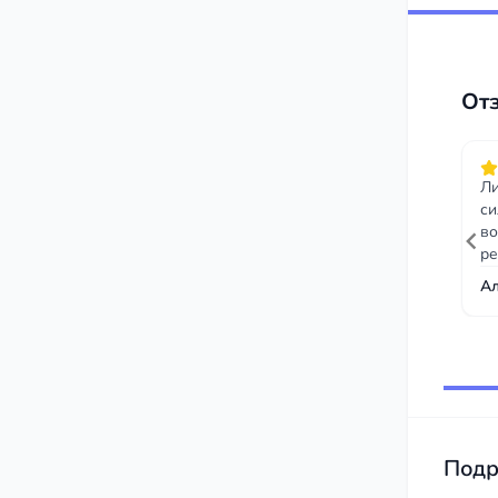
От
Ли
си
во
ре
А
Item
1
of
10
Подр