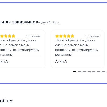
зывы заказчиков
оценка
5
· 9 отз.
1 год назад
1 год назад
чно обращался ,очень
Лично обращался ,очень
льно помог с моим
сильно помог с моим
просом .консультируюсь
вопросом .консультируюсь
гулярно!
регулярно!
лим А
Алим А
обнее