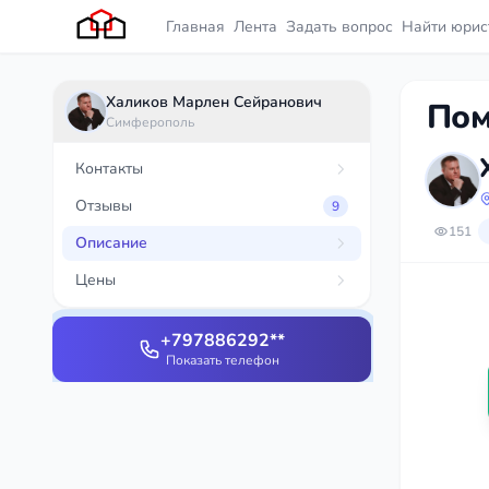
Главная
Лента
Задать вопрос
Найти юрис
Халиков Марлен Сейранович
Пом
Симферополь
Контакты
Отзывы
9
151
Описание
Цены
+797886292**
Показать телефон