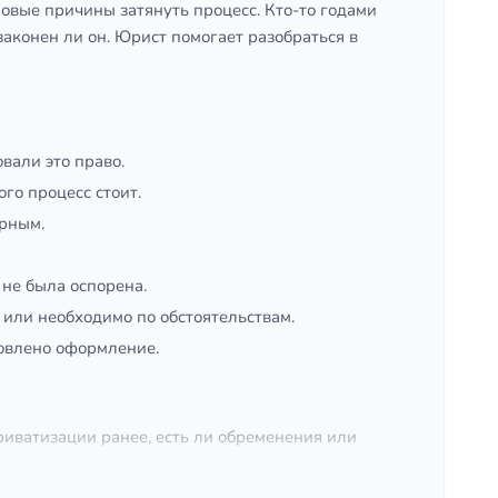
овые причины затянуть процесс. Кто-то годами
 законен ли он. Юрист помогает разобраться в
вали это право.
ого процесс стоит.
ерным.
не была оспорена.
 или необходимо по обстоятельствам.
новлено оформление.
риватизации ранее, есть ли обременения или
их на ошибки и помогает восстановить