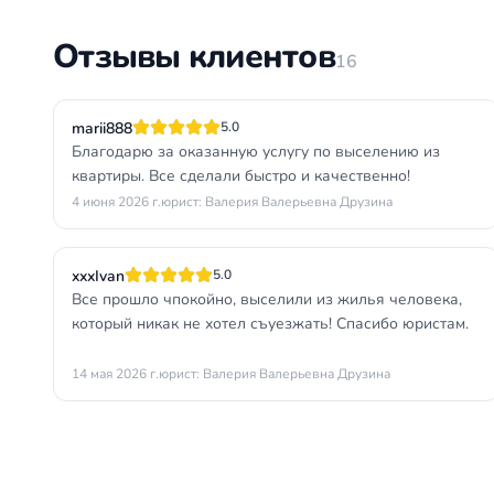
Отзывы клиентов
16
marii888
5.0
Благодарю за оказанную услугу по выселению из
квартиры. Все сделали быстро и качественно!
4 июня 2026 г.
юрист: Валерия Валерьевна Друзина
xxxIvan
5.0
Все прошло чпокойно, выселили из жилья человека,
который никак не хотел съуезжать! Спасибо юристам.
14 мая 2026 г.
юрист: Валерия Валерьевна Друзина