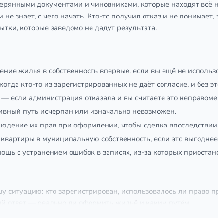
терянными документами и чиновниками, которые находят всё н
не знает, с чего начать. Кто-то получил отказ и не понимает,
ытки, которые заведомо не дадут результата.
ие жилья в собственность впервые, если вы ещё не использо
огда кто-то из зарегистрированных не даёт согласие, и без эт
— если администрация отказала и вы считаете это неправом
вный путь исчерпан или изначально невозможен.
юдение их прав при оформлении, чтобы сделка впоследствии 
квартиры в муниципальную собственность, если это выгоднее
ощь с устранением ошибок в записях, из-за которых приоста
у ситуацию: кто зарегистрирован, использовалось ли право п
ый ответ — реально ли оформить жильё и каким путём.
исок необходимых бумаг под вашу ситуацию, юрист проверяет 