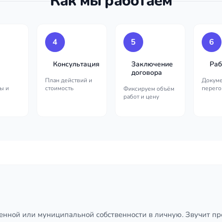
Как мы работаем
4
5
6
Консультация
Заключение
Раб
договора
План действий и
Докуме
ы и
стоимость
перего
Фиксируем объём
работ и цену
енной или муниципальной собственности в личную. Звучит про