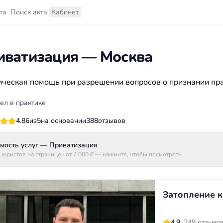
та
Поиск акта
Кабинет
иватизация — Москва
ческая помощь при разрешении вопросов о признании пр
ел в практике
4.86
из
5
на основании
388
отзывов
мость услуг — Приватизация
 юристов на странице
· от 7 000 ₽
— нажмите, чтобы посмотреть
Затопление 
4.9
· 249 отзыво