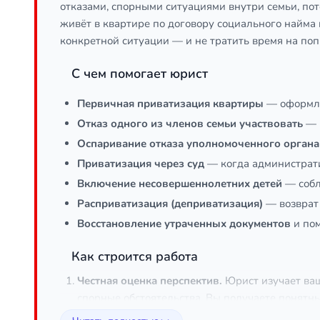
отказами, спорными ситуациями внутри семьи, по
живёт в квартире по договору социального найма и 
конкретной ситуации — и не тратить время на поп
С чем помогает юрист
Первичная приватизация квартиры
— оформлен
Отказ одного из членов семьи участвовать
— к
Оспаривание отказа уполномоченного органа
Приватизация через суд
— когда администрати
Включение несовершеннолетних детей
— собл
Расприватизация (деприватизация)
— возврат 
Восстановление утраченных документов
и пом
Как строится работа
Честная оценка перспектив.
Юрист изучает ваш
спорные обстоятельства. Вы получаете понятн
Сбор и проверка документов.
Составляется сп