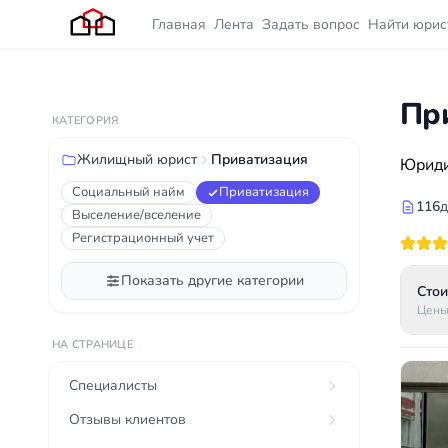
Главная
Лента
Задать вопрос
Найти юрис
Пр
КАТЕГОРИЯ
Жилищный юрист
Приватизация
Юриди
Социальный найм
Приватизация
116
д
Выселение/вселение
Регистрационный учет
Показать другие категории
Стои
Цены
НА СТРАНИЦЕ
Специалисты
Отзывы клиентов