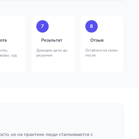
7
8
ота
Результат
Отзыв
нты,
Доводим дело до
Остаёмся на связи
воры, суд
решения
после
сто, но на практике люди сталкиваются с