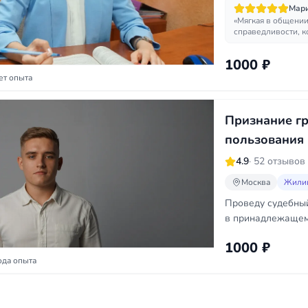
Мари
«Мягкая в общении
справедливости, к
1000 ₽
ет опыта
Признание г
пользования
4.9
· 52 отзывов
Москва
Жили
Проведу судебны
в принадлежащем
1000 ₽
ода опыта