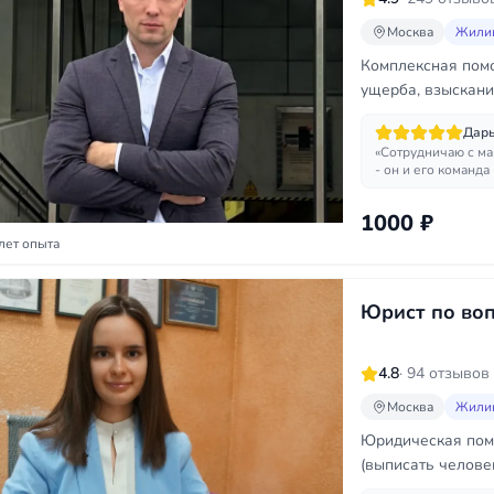
Москва
Жили
Комплексная помо
ущерба, взыскани
Москве и МО.
Дарь
«Сотрудничаю с ма
- он и его команда
1000 ₽
лет опыта
Юрист по во
4.8
· 94 отзывов
Москва
Жили
Юридическая помо
(выписать челове