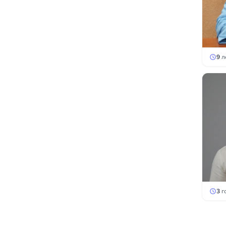
9
л
3
г