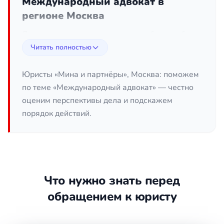
Международный адвокат в
регионе Москва
Дела с иностранным элементом требуют особого
подхода: здесь сталкиваются правовые системы
Читать полностью
разных государств, нормы международных
договоров и национальное законодательство.
Юристы «Мина и партнёры», Москва: поможем
Международный адвокат в регионе Москва
по теме «Международный адвокат» — честно
помогает выстроить защиту, когда спор выходит
оценим перспективы дела и подскажем
за границы России: затрагивает имущество за
порядок действий.
рубежом, иностранных контрагентов, запрос об
экстрадиции или розыск по линии Интерпола.
Грамотная работа на таком стыке юрисдикций
невозможна без понимания процессуальных
правил сразу нескольких стран и механизмов
Что нужно знать перед
правовой помощи между ними.
обращением к юристу
С какими делами обращаются к
международному адвокату