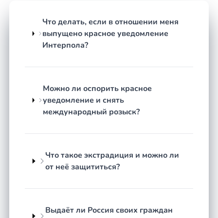
Поводов для обращения много, и почти всегда
Что делать, если в отношении меня
речь идёт о ситуациях, где обычной российской
выпущено красное уведомление
практики недостаточно. Чаще всего к специалисту
Интерпола?
в регионе Москва приходят по следующим
вопросам:
защита по уголовным делам с
Можно ли оспорить красное
иностранным элементом, в том числе при
уведомление и снять
запросе иностранного государства об
международный розыск?
экстрадиции;
обжалование красного уведомления
Интерпола и снятие международного
розыска;
Что такое экстрадиция и можно ли
сопровождение трансграничных
от неё защититься?
гражданских и коммерческих споров;
международный коммерческий арбитраж
и исполнение арбитражных решений;
Выдаёт ли Россия своих граждан
признание и приведение в исполнение