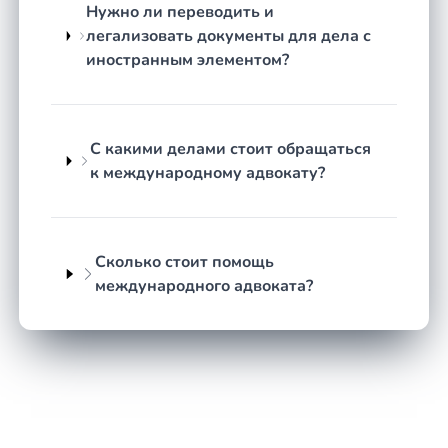
помощи для стран СНГ. Передача документов,
Нужно ли переводить и
допрос свидетелей и сбор доказательств за
легализовать документы для дела с
рубежом происходят через механизмы взаимной
иностранным элементом?
правовой помощи: судебные поручения, запросы
по дипломатическим каналам и через
центральные органы юстиции. При этом любое
сотрудничество ограничено принципами
С какими делами стоит обращаться
невыдачи собственных граждан, недопустимости
к международному адвокату?
преследования за политические убеждения и
соблюдения прав человека.
Деятельность Интерпола строится на собственном
Сколько стоит помощь
уставе, и красное уведомление не является
международного адвоката?
ордером на арест: оно лишь информирует страны
о розыске. Существуют правила обработки данных
и Комиссия по контролю за файлами, куда можно
подать обращение о пересмотре или удалении
сведений. Понимание этих механизмов позволяет
адвокату оспаривать необоснованный розыск ещё