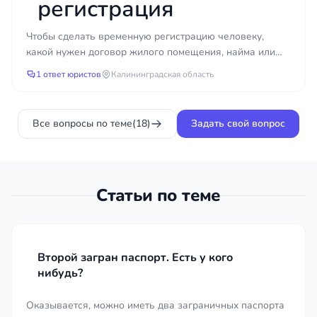
регистрация
документы, удостоверяющие личность и
Чтобы сделать временную регистрацию человеку,
гражданство;
какой нужен договор жилого помещения, найма или
имеющиеся материалы дела, запросы или
поднайма?
1 ответ юристов
Калининградская область
уведомления о розыске;
судебные и арбитражные решения,
подлежащие признанию или
Все вопросы по теме
(18)
Задать свой вопрос
оспариванию;
договоры и переписку с иностранными
контрагентами;
документы на имущество и активы,
Статьи по теме
находящиеся за рубежом;
переводы документов с заверением,
апостиль или консульскую легализацию
Второй загран паспорт. Есть у кого
при необходимости.
нибудь?
Чем полнее собран комплект, тем точнее адвокат
Оказывается, можно иметь два заграничных паспорта
оценит перспективы и быстрее приступит к