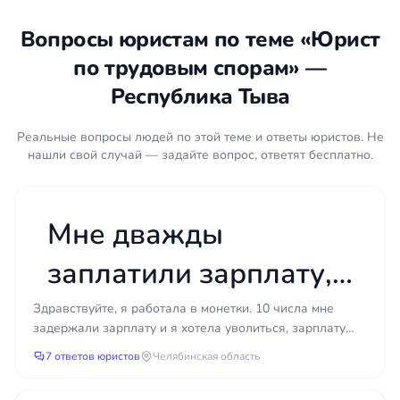
зарплаты и иных причитающихся сумм срок
составляет один год. По остальным трудовым
Вопросы юристам по теме «Юрист
спорам общий срок — три месяца со дня, когда
по трудовым спорам» —
работник узнал о нарушении права. Эти сроки
установлены статьёй 392 ТК РФ. Если срок
Республика Тыва
пропущен по уважительной причине, суд может
его восстановить, но рассчитывать на это заранее
Реальные вопросы людей по этой теме и ответы юристов. Не
не стоит. Поэтому чем раньше работник
нашли свой случай — задайте вопрос, ответят бесплатно.
обращается за консультацией, тем больше у него
законных возможностей.
Мне дважды
Порядок действий при трудовом
споре
заплатили зарплату,
Защита прав работника строится поэтапно, и не
нужно ли возвращать
Здравствуйте, я работала в монетки. 10 числа мне
всегда дело сразу доходит до суда. Можно
задержали зарплату и я хотела уволиться, зарплату
обратиться в государственную инспекцию труда
лишние деньги?
прислали только 25 числа. Затем, 30 июля я написала...
7 ответов юристов
Челябинская область
(ГИТ) — она проводит проверку работодателя и
выдаёт предписания об устранении нарушений.