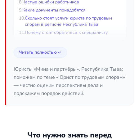
8.
Частые ошибки работников
9.
Какие документы понадобятся
10.
Сколько стоят услуги юриста по трудовым
спорам в регионе Республика Тыва
11.
Почему стоит обратиться к специалисту
Юрист по трудовым спорам в
Читать полностью
регионе Республика Тыва
Юристы «Мина и партнёры», Республика Тыва:
Трудовые отношения далеко не всегда
поможем по теме «Юрист по трудовым спорам»
складываются гладко: работодатели увольняют с
— честно оценим перспективы дела и
нарушениями, задерживают и не доплачивают
подскажем порядок действий.
зарплату, привлекают к дисциплинарной
ответственности без оснований, оформляют
сотрудников в обход закона. В таких ситуациях
работнику важно понимать свои права. Юрист по
трудовым спорам в регионе Республика Тыва
помогает законно защитить интересы работника,
Что нужно знать перед