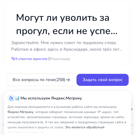
дольше стандартного
фиксируется. Взыскать неофициальную часть
труднее, но это возможно при наличии
больничного?
Могут ли уволить за
доказательств: переписки, расчётных листков,
свидетельских показаний, объявлений о вакансии
прогул, если не успел
с указанием оклада, банковских выписок. Юрист
по трудовым спорам в регионе Республика Тыва
оформить
Здравствуйте. Мне нужен совет по трудовому спору.
помогает собрать доказательную базу и грамотно
Работаю в офисе здесь в Краснодаре, около трёх лет
сформулировать требования к работодателю.
больничный задним
все было нормально. Неделю назад заболела, сильны...
5 ответов юристов
Краснодар
Частые ошибки работников
числом?
Многие проблемы возникают из-за того, что
Все вопросы по теме
(258)
Задать свой вопрос
работник действует без подготовки и под
давлением. Распространённые ошибки: написание
📊 Мы используем Яндекс.Метрику
заявления по собственному желанию под
Услуги
нажимом руководства; согласие на серую
Для анализа посещаемости и улучшения работы сайта мы используем
Главная
Республика Тыва
Юрист по тр
юриста
Яндекс.Метрику
, которая собирает технические данные: IP-адрес, тип
зарплату без понимания последствий; пропуск
устройства, просмотренные страницы, источник перехода, время на сайте,
месячного срока на оспаривание увольнения;
локацию пользователя. А так же сведения о посещенных страницах сайта в
© 2026
nedicom
™. Права на товарный знак зарегистрированы в Роспатенте
целях аналитики и защиты от спама.
Это является обработкой
устные договорённости без письменного
персональных данных.
Политика в отношении персональных данных