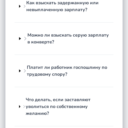
реально согласованного заработка;
Как взыскать задержанную или
сокращение штата с нарушением
невыплаченную зарплату?
процедуры и преимущественного права;
незаконные дисциплинарные взыскания,
выговоры и лишение премии;
Можно ли взыскать серую зарплату
отказ оформить трудовые отношения,
в конверте?
подмена трудового договора гражданско-
правовым;
задержка выдачи трудовой книжки и
Платит ли работник госпошлину по
документов при увольнении.
трудовому спору?
Юридическая суть трудовых
споров
Что делать, если заставляют
Отношения работника и работодателя регулирует
уволиться по собственному
Трудовой кодекс РФ. Он устанавливает основания
желанию?
и порядок увольнения, правила оплаты труда,
процедуру наложения дисциплинарных
взысканий и сокращения штата. Ключевая