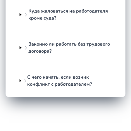
особенность трудовых споров — закон в
Куда жаловаться на работодателя
значительной степени стоит на стороне работника
кроме суда?
как более слабой стороны. Так, обязанность
доказать законность увольнения лежит на
работодателе, а не на сотруднике. Юрист по
трудовым спорам в регионе Республика Тыва
Законно ли работать без трудового
опирается на нормы ТК РФ, разъяснения
договора?
Верховного Суда и судебную практику, чтобы
обосновать позицию работника.
Сроки обращения в суд по
С чего начать, если возник
конфликт с работодателем?
трудовым спорам
Сроки по трудовым делам короткие, и их легко
пропустить. По спорам об увольнении работник
вправе обратиться в суд в течение одного месяца
со дня вручения копии приказа либо со дня
выдачи трудовой книжки. По спорам о невыплате