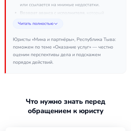
или ссылается на мнимые недостатки.
Возврат аванса с исполнителя
, который
не приступил к работе, выполнил её
Читать полностью
ненадлежащим образом или прекратил
деятельность.
Юристы «Мина и партнёры», Республика Тыва:
Расторжение договора оказания услуг
и
поможем по теме «Оказание услуг» — честно
урегулирование последствий — взаимные
оценим перспективы дела и подскажем
расчёты, компенсация убытков.
порядок действий.
Оспаривание одностороннего отказа
заказчика или исполнителя, если он
противоречит условиям договора или
закону.
Защита прав потребителя
при
Что нужно знать перед
ненадлежащем оказании бытовых,
медицинских, образовательных и иных
обращением к юристу
услуг.
Взыскание неустойки и убытков
за
просрочку исполнения или