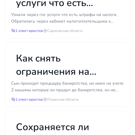
услуги что есть
штрафы на налоги.
Узнала через гос услуги что есть штрафы на налоги.
Обратилась через кабинет налогоплательщика к
Обра
налоговой которая направила штрафы на
1 ответ юристов
Саратовская область
налоги.Попросила...
Как снять
ограничения на
регистрационные
Сын проходит процедуру банкротства, но имея на учете
2 машины которые он продал до банкротства, он не
действия с
может завершить банкротство, как снять с них огр...
1 ответ юристов
Рязанская область
автомобилей при
банкротстве сына?
Сохраняется ли