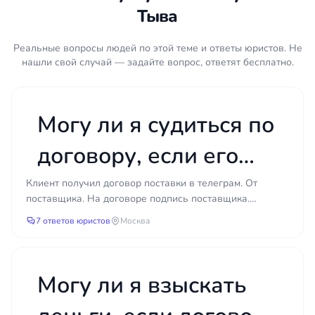
Переписка с контрагентом — электронная
Тыва
почта, мессенджеры, письменные
уведомления.
Реальные вопросы людей по этой теме и ответы юристов. Не
нашли свой случай — задайте вопрос, ответят бесплатно.
Платёжные документы: квитанции,
выписки, чеки, подтверждающие оплату
или её отсутствие.
Могу ли я судиться по
Претензии и ответы на них, если обмен
уже состоялся.
договору, если его
Иные документы, связанные с
исполнением договора, — сертификаты,
мне прислали в
Клиент получил договор поставки в телеграм. От
заключения, фото и видеоматериалы.
поставщика. На договоре подпись поставщика.
телеграме?
Покупатель счет с указанием перечня товаров оплатил
Споры по договорам услуг нередко кажутся
7 ответов юристов
Москва
(счет т...
простыми, пока не выясняется, что доказательная
база собрана неверно, срок исковой давности
пропущен или требование изначально
Могу ли я взыскать
сформулировано так, что суд его не удовлетворит.
Чем раньше юрист оценит ситуацию, тем больше