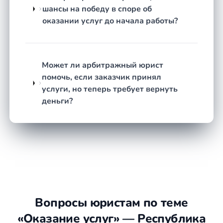
Подготовка документов.
Юрист составляет
шансы на победу в споре об
претензию, исковое заявление, расчёт
оказании услуг до начала работы?
требований и собирает доказательную базу.
Ведение дела.
Представление интересов на
переговорах, в суде или при исполнении
решения — в зависимости от выбранного пути.
Может ли арбитражный юрист
Контроль исполнения.
После вынесения
помочь, если заказчик принял
решения или подписания соглашения юрист
услуги, но теперь требует вернуть
помогает добиться фактического исполнения
деньги?
обязательств.
Что подготовить
Договор оказания услуг и все приложения
к нему (техническое задание,
спецификации, тарифы).
Акты сдачи-приёмки, отчёты об оказанных
Вопросы юристам по теме
услугах или документы, подтверждающие
«Оказание услуг» — Республика
их отсутствие.