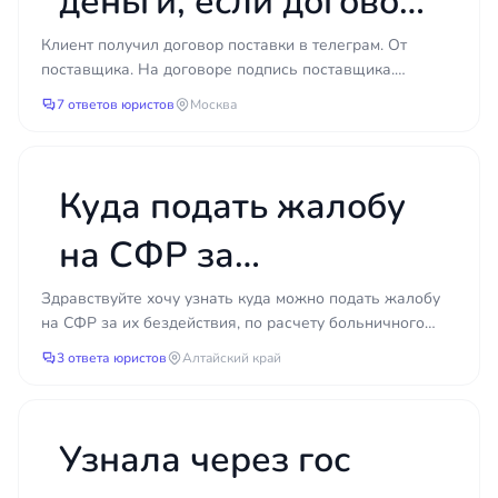
деньги, если договор
вариантов остаётся в распоряжении — от
быстрого досудебного урегулирования до
прислали в телеграме
Клиент получил договор поставки в телеграм. От
грамотно выстроенного иска. Своевременное
поставщика. На договоре подпись поставщика.
обращение позволяет не только защитить права,
и товара привезли
Покупатель счет с указанием перечня товаров оплатил
7 ответов юристов
Москва
но и сэкономить время и деньги, которые уходят
(счет т...
на затяжное разбирательство.
меньше?
Куда подать жалобу
на СФР за
бездействие при
Здравствуйте хочу узнать куда можно подать жалобу
на СФР за их бездействия, по расчету больничного
расчёте больничного
листа? Работодатель не в полном объеме подал
3 ответа юристов
Алтайский край
данные...
листа?
Узнала через гос