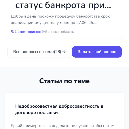
статус банкрота при
продлении
Добрый день прохожу процедуру банкротства срок
реализации имущества у меня до 27.06. 25.
реализации
Финансовый управляющий подал ходатайство о
1 ответ юристов
Брянская область
продлении реализац...
имущества?
Все вопросы по теме
(28)
Задать свой вопрос
Статьи по теме
Недобросовестная добросовестность в
договоре поставки
Яркий пример того, как делать не нужно, чтобы потом