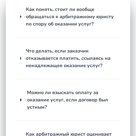
некачественный результат.
Как понять, стоит ли вообще
Составление и проверка договора
до его
обращаться к арбитражному юристу
подписания — чтобы исключить условия,
по спору об оказании услуг?
которые впоследствии обернутся
проблемой.
Как строится работа
Что делать, если заказчик
отказывается платить, ссылаясь на
Честная оценка перспектив.
Юрист изучает
ненадлежащее оказание услуг?
ваши документы и обстоятельства дела,
объясняет, какие требования обоснованы, а
какие — нет, и какой результат реально
достижим. Если шансы невысоки, вы узнаете
Можно ли взыскать оплату за
об этом сразу.
оказание услуг, если договор был
Выбор стратегии.
Исходя из оценки
устным?
определяется оптимальный способ защиты:
досудебная претензия, медиация, обращение в
контролирующие органы или судебный иск.
Как арбитражный юрист оценивает