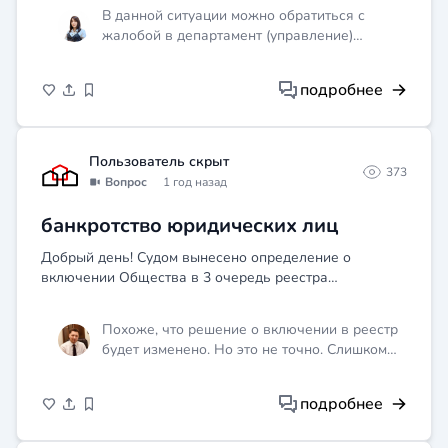
его на неполный день по причине:много бегает,
могут быть учтены все обстоятельства,
В данной ситуации можно обратиться с
прыгает...
включая семейные связи и репутацию семьи.
жалобой в департамент (управление)
образования, а также в прокуратуру.
Необходимо изложить все обстоятельства и
подробнее
просить провести проверку.
Пользователь скрыт
373
Вопрос
1 год назад
банкротство юридических лиц
Добрый день! Судом вынесено определение о
включении Общества в 3 очередь реестра
требований кредиторов, через месяц после этого
другой кредитор, который также в реестре подает
Похоже, что решение о включении в реестр
заявление о пересмотре п...
будет изменено. Но это не точно. Слишком
сложное описание
подробнее