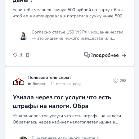
если тебе человек скинул 500 рублей на карту т банк
чтоб ее я активировала я потратила сумму ниже 500 и
не активировала ее и человек тот который скинул
говорит если я ее не активирую то он напишет зая...
Согласно статье 159 УК РФ, мошенничество
— это хищение чужого имущества или
приобретение права на чужое имущество
путём обмана или злоупотребления
подробнее
2
доверием. Если вы не активировали карту и
потратили часть средств, это может быть
расценено как злоупотребление доверием.
Однако для квалификации действий как
Пользователь скрыт
258
преступления необходимы доказательства
Вопрос
11 месяцев назад
умысла на хищение. Рекомендуется
связаться с человеком и попытаться
Узнала через гос услуги что есть
урегулировать ситуацию мирным путём.
штрафы на налоги. Обра
Узнала через гос услуги что есть штрафы на налоги.
Обратилась через кабинет налогоплательщика к
налоговой которая направила штрафы на
налоги.Попросила разьяснить за что штрафы.Пришел
В интернете есть много сайтов с