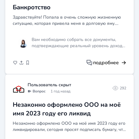
кредиторов.
Банкротство
Здравствуйте! Попала в очень сложную жизненную
ситуацию, которая привела меня в долговую яму.
Были кредиты в банках, после того, как мне перестали
там одобрять кредиты, я стала брать кредиты в МФО.
Вам необходимо собрать все документы,
Се...
подтверждающие реальный уровень дохода.
Также стоит подготовить доказательства
того, что данные были завышены
подробнее
искусственно. Это поможет избежать
проблем в процессе банкротства.
Рекомендуется обратиться за помощью к
юристу.
Пользователь скрыт
292
Вопрос
1 год назад
Незаконно оформлено ООО на моё
имя 2023 году его ликвид
Незаконно оформлено ООО на моё имя 2023 году его
ликвидировали, сегодня просят подписать бумагу, что
она означает