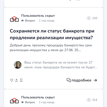
ограничения. Возможно, потребуется
доказать, что продажа автомобилей была
осуществлена законно и до начала
Пользователь скрыт
220
процедуры банкротства. Рекомендуется
Вопрос
1 год назад
обратиться за консультацией к юристу,
специализирующемуся на банкротстве.
Сохраняется ли статус банкрота при
продлении реализации имущества?
Добрый день прохожу процедуру банкротства срок
реализации имущества у меня до 27.06. 25.
Финансовый управляющий подал ходатайство о
продлении реализации, но суд ещё не рассмотрел его.
Ваш статус банкрота не исчезнет после 27
Переживаю что по...
июня, пока процедура банкротства не будет
завершена или прекращена судом. Если
финансовый управляющий подал
подробнее
ходатайство о продлении реализации
имущества, суд рассмотрит его в
установленном порядке. До окончательного
решения суда кредиторы не вправе
Пользователь скрыт
314
требовать от вас исполнения обязательств,
Вопрос
1 год назад
которые включены в реестр требований