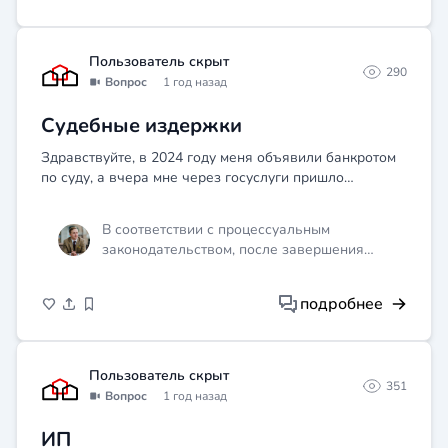
банкротстве.
Пользователь скрыт
290
Вопрос
1 год назад
Судебные издержки
Здравствуйте, в 2024 году меня объявили банкротом
по суду, а вчера мне через госуслуги пришло
извещение аж за 2019 год по уплате судебных
издержки. Вопрос должен ли я платить?
В соответствии с процессуальным
законодательством, после завершения
процедуры банкротства все обязательства,
связанные с долгами, считаются
подробнее
погашенными. Однако это не касается
текущих обязательств, в том числе судебных
издержек, возникших до начала процедуры
банкротства. Рекомендую обратиться к
Пользователь скрыт
351
юристу для получения более точной
Вопрос
1 год назад
информации и оценки вашей ситуации.
ИП