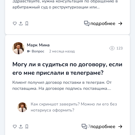
Здравствуйте, нужна консультация по обращению в
арбитражный суд о реструктуризации или
банкротстве, с чего начать и какие критерии
подробнее
Марк Мина
123
Вопрос
2 месяца назад
Могу ли я судиться по договору, если
его мне прислали в телеграме?
Клиент получил договор поставки в телеграм. От
поставщика. На договоре подпись поставщика.
Покупатель счет с указанием перечня товаров
оплатил (счет тоже из тг), поставку получил, но не в
Как скриншот заверить? Можно ли его без
полном объем...
нотариуса оформить?
подробнее
7