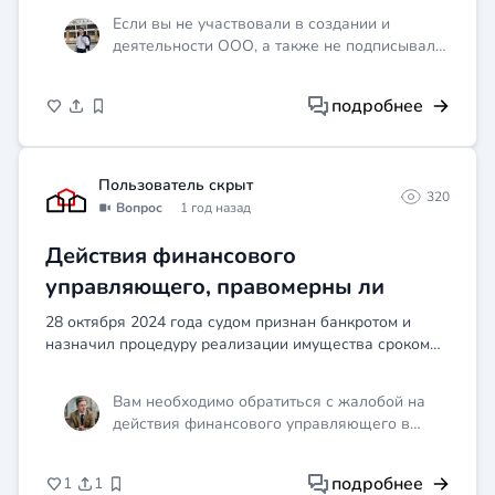
Если вы не участвовали в создании и
деятельности ООО, а также не подписывали
никаких документов от его имени, то вы
можете обратиться в правоохранительные
подробнее
органы с заявлением о проведении
проверки по факту незаконного
использования ваших персональных данных.
Не подписывайте никакие документы,
Пользователь скрыт
320
предварительно не изучив их и не
Вопрос
1 год назад
проконсультировавшись с юристом.
Действия финансового
управляющего, правомерны ли
28 октября 2024 года судом признан банкротом и
назначил процедуру реализации имущества сроком
на 6 месяцев до 24 апреля 2024 года,сразу же счета
были заблокированы,через юристов что вели
Вам необходимо обратиться с жалобой на
банкротство п...
действия финансового управляющего в
саморегулируемую организацию
арбитражных управляющих, а также в
подробнее
1
1
арбитражный суд, рассматривающий дело о