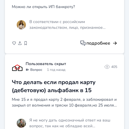
Можно ли открыть ИП банкроту?
В соответствии с российским
законодательством, лицо, признанное
банкротом, в течение 5 лет не вправе
управлять юридическим лицом. То есть,
подробнее
открыть ИП после банкротства можно, но
зарегистрировать его на себя в качестве
управляющего — нет. Для получения более
точной информации стоит обратиться за
Пользователь скрыт
405
консультацией к юристу или изучить статьи
Вопрос
1 год назад
213.28 и 20 Федерального закона «О
несостоятельности (банкротстве)».
Что делать если продал карту
(дебетовую) альфабанк в 15
Мне 15 и я продал карту 2 февраля, а заблокировал и
закрыл от волнения и тряски 10 февраля,но 25 июля
мне исполнится 16, смогу ли я сесть? Родителям
говорить не буду потому что боюсь тем более я
Я не могу дать однозначный ответ на ваш
узнал...
вопрос, так как не обладаю всей