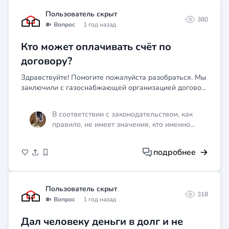
Пользователь скрыт
380
Вопрос
1 год назад
Кто может оплачивать счёт по
договору?
Здравствуйте! Помогите пожалуйста разобраться. Мы
заключили с газоснабжающей организацией договор
присоединения. Абонентом или заказчиком по
договору является мой отец. Так как он не
В соответствии с законодательством, как
разбирается в инт...
правило, не имеет значения, кто именно
оплачивает счёт по договору. Важен сам
факт оплаты. Вам необходимо предоставить
подробнее
газоснабжающей организации
доказательства оплаты (например,
квитанцию или платёжное поручение) и
обратиться к ним с письменным заявлением
Пользователь скрыт
318
о выполнении обязательств по оплате. Если
Вопрос
1 год назад
газоснабжающая организация откажется
выполнять свои обязательства, вы можете
Дал человеку деньги в долг и не
обратиться в суд.