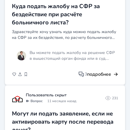
Куда подать жалобу на СФР за
бездействие при расчёте
больничного листа?
Здравствуйте хочу узнать куда можно подать жалобу
на СФР за их бездействия, по расчету больничного
листа? Работодатель не в полном объеме подал
данные по З/пл, укрывает 358 тыс, говорит что на
Вы можете подать жалобу на решение СФР
время н...
в вышестоящий орган фонда или в суд.
Также можно обратиться в прокуратуру с
жалобой на бездействие СФР. Для более
подробнее
3
детальной консультации и помощи в
составлении документов рекомендуется
обратиться к юристу.
Пользователь скрыт
231
Вопрос
11 месяцев назад
Могут ли подать заявление, если не
активировать карту после перевода
денег?