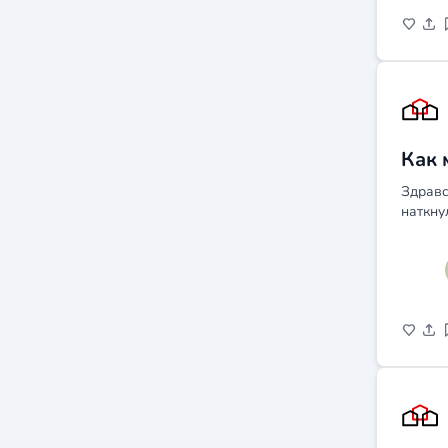
Как 
Здравс
наткну