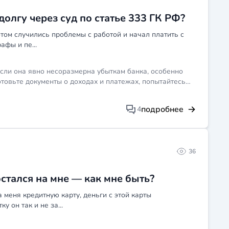
олгу через суд по статье 333 ГК РФ?
потом случились проблемы с работой и начал платить с
афы и пе...
 если она явно несоразмерна убыткам банка, особенно
отовьте документы о доходах и платежах, попытайтесь
 если не получится, подавайте исковое заявление в суд
 непропорциональны вашему нарушению. Шансы, честно
подробнее
4
 адекватной санкцией и грабежом через договор, но всё
шло с начала просрочки.
36
стался на мне — как мне быть?
 меня кредитную карту, деньги с этой карты
у он так и не за...