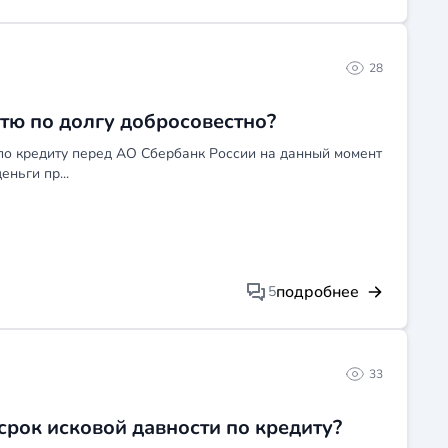
 управляющему и юристу, который специализируется на
льно ли банкротство решит проблему в твоём случае или
ом о реструктуризации долга, чем идти через весь
28
атю по долгу добросовестно?
 по кредиту перед АО Сбербанк России на данный момент
еньги пр...
подробнее
5
33
срок исковой давности по кредиту?