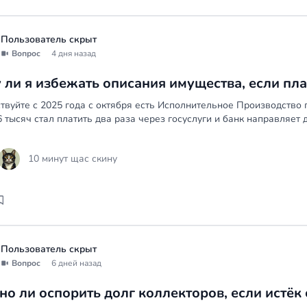
продаже. Совет простой: не тяни, обратись к арбитражному
банкротстве физических лиц. Они помогут разобраться, реа
есть другие варианты. Иногда выгоднее договориться с банк
Пользователь скрыт
процесс банкротства. Удачи.
Вопрос
4 дня назад
 ли я избежать описания имущества, если пл
твуйте с 2025 года с октября есть Исполнительное Производство
6 тысяч стал платить два раза через госуслуги и банк направляет д
10 минут щас скину
Пользователь скрыт
Вопрос
6 дней назад
о ли оспорить долг коллекторов, если истёк 