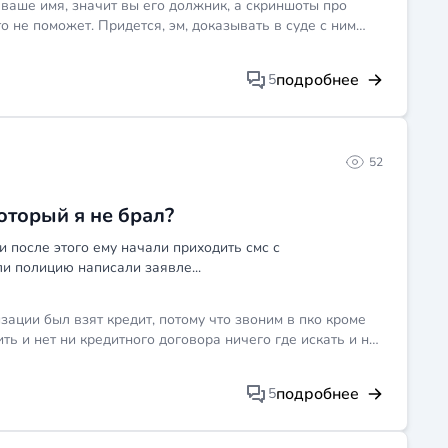
а ваше имя, значит вы его должник, а скриншоты про
 не поможет. Придется, эм, доказывать в суде с ним
ства потратившихся денег именно на его нужды и
висят от того, докажете ли вы причинно-следственную
подробнее
5
52
который я не брал?
 после этого ему начали приходить смс с
и полицию написали заявле...
зации был взят кредит, потому что звоним в пко кроме
ть и нет ни кредитного договора ничего где искать и на
подробнее
5