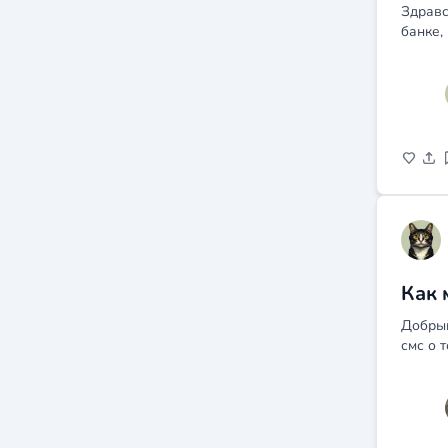
Здравс
банке,
Как 
Добрый
смс о 