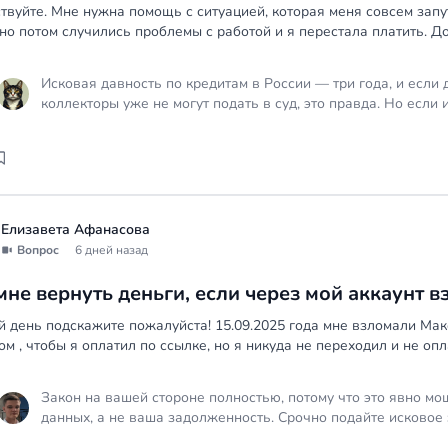
твуйте. Мне нужна помощь с ситуацией, которая меня совсем запу
 но потом случились проблемы с работой и я перестала платить. Дол
Исковая давность по кредитам в России — три года, и если 
коллекторы уже не могут подать в суд, это правда. Но если
возражение по давности (статья 199 ГК РФ), суд обязан это 
давность может прерваться, если ты признала долг в пись
поэтому не контактируй с коллекторами и не подтверждай д
платёжный ордер, переписку с банком и приходи на очную к
определим статус давности.
Елизавета Афанасова
Вопрос
6 дней назад
мне вернуть деньги, если через мой аккаунт 
 день подскажите пожалуйста! 15.09.2025 года мне взломали Мак
том , чтобы я оплатил по ссылке, но я никуда не переходил и не опла
Закон на вашей стороне полностью, потому что это явно м
данных, а не ваша задолженность. Срочно подайте исковое 
с требованием его отмены и возврата 36500 рублей, прило