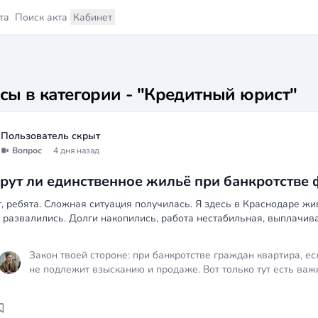
та
Поиск акта
Кабинет
сы в категории - "Кредитный юрист"
Пользователь скрыт
Вопрос
4 дня назад
рут ли единственное жильё при банкротстве ф
, ребята. Сложная ситуация получилась. Я здесь в Краснодаре жив
 развалились. Долги накопились, работа нестабильная, выплачиват
Закон твоей стороне: при банкротстве граждан квартира, ес
не подлежит взысканию и продаже. Вот только тут есть важ
перед банком не исчезает, и кредитор может инициировать 
прошёл через процедуру банкротства. То есть сама квартира
вернуть кредит через судебное разбирательство, и если не