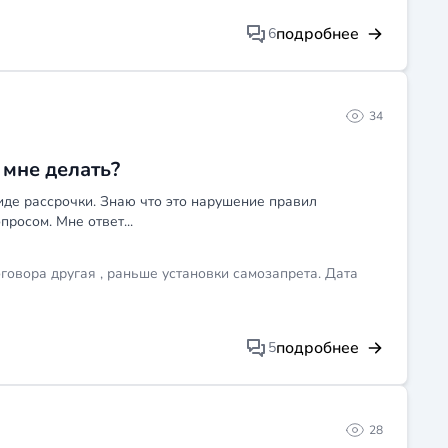
подробнее
6
34
 мне делать?
виде рассрочки. Знаю что это нарушение правил
росом. Мне ответ...
оговора другая , раньше установки самозапрета. Дата
подробнее
5
28