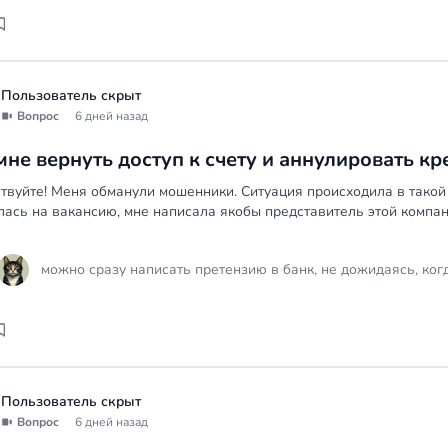
оператора как доказательство взлома. Одновременно подай
мировых соглашений с микрофинансовыми организациями бе
временного приостановления исполнительного производства
Кроме того, обратитесь в банк, который заблокировал счета
решение суда вынесено по незаконным основаниям и получ
Пользователь скрыт
Вопрос
6 дней назад
мне вернуть доступ к счету и аннулировать к
твуйте! Меня обманули мошенники. Ситуация происходила в такой 
лась на вакансию, мне написала якобы представитель этой компан
можно сразу написать претензию в банк, не дожидаясь, ког
Пользователь скрыт
Вопрос
6 дней назад