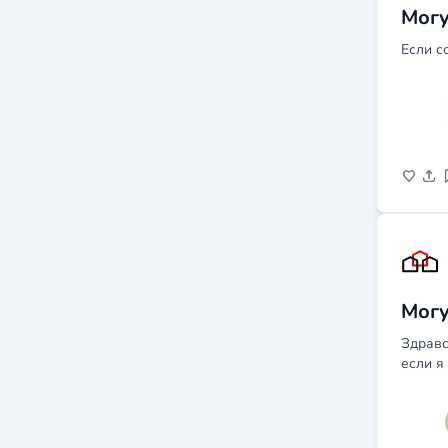
Могу
Если с
Могу
Здравс
если я