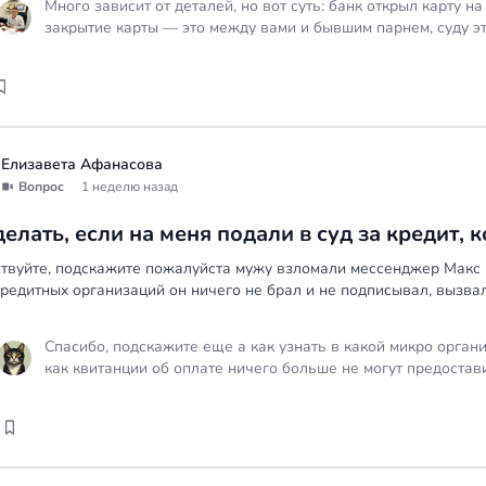
Много зависит от деталей, но вот суть: банк открыл карту н
закрытие карты — это между вами и бывшим парнем, суду это
лично, что он обогатился за ваш счет, собирать доказатель
подавать иск о возмещении убытков. Шансы есть, но они за
связь и сможете ли идентифицировать его расходы.
Елизавета Афанасова
Вопрос
1 неделю назад
делать, если на меня подали в суд за кредит, 
твуйте, подскажите пожалуйста мужу взломали мессенджер Макс и
редитных организаций он ничего не брал и не подписывал, вызвал
Спасибо, подскажите еще а как узнать в какой микро органи
как квитанции об оплате ничего больше не могут предостави
кого подавать ?