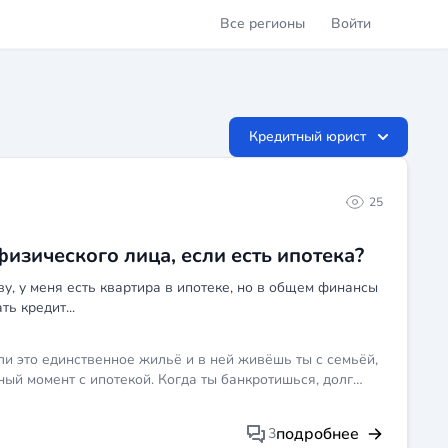
Все регионы
Войти
Кредитный юрист
25
изического лица, если есть ипотека?
у, у меня есть квартира в ипотеке, но в общем финансы
ь кредит...
ли это единственное жильё и в ней живёшь ты с семьёй,
ный момент с ипотекой. Когда ты банкротишься, долг
взыскание в отдельном порядке через суд, даже если ты
 останется при тебе, но банк имеет право требовать
подробнее
3
 сможешь платить, тогда уже может быть вопрос об её