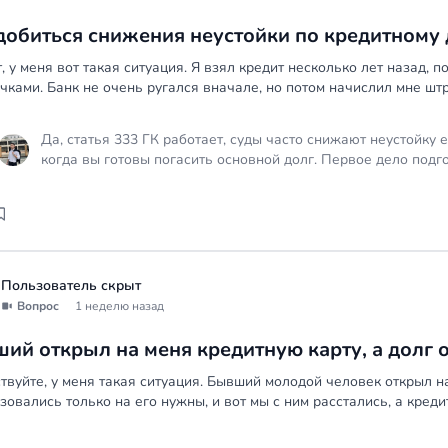
добиться снижения неустойки по кредитному д
, у меня вот такая ситуация. Я взял кредит несколько лет назад, 
чками. Банк не очень ругался вначале, но потом начислил мне штр
Да, статья 333 ГК работает, суды часто снижают неустойку
когда вы готовы погасить основной долг. Первое дело подг
договориться с банком о рассрочке или реструктуризации, а
с расчётом того, что штрафные проценты явно завышены и
говоря, неплохие, потому что суды понимают разницу между
зависит от конкретных цифр и от того, сколько времени про
Пользователь скрыт
Вопрос
1 неделю назад
ий открыл на меня кредитную карту, а долг о
твуйте, у меня такая ситуация. Бывший молодой человек открыл на
зовались только на его нужны, и вот мы с ним расстались, а кредитк