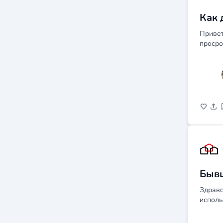
Как 
Привет
просро
Бывш
Здравс
исполь