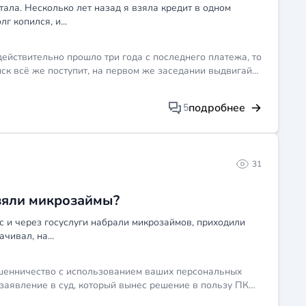
тала. Несколько лет назад я взяла кредит в одном
г копился, и...
действительно прошло три года с последнего платежа, то
 иск всё же поступит, на первом же заседании выдвигай
учесть и отклонит иск. Однако напомню, что исковая
менной форме или сделала даже небольшой платёж,
подробнее
5
олг. Собери все документы по кредиту, последний
онсультацию, там разберём конкретные даты и точно
31
взяли микрозаймы?
с и через госуслуги набрали микрозаймов, приходили
чивал, на...
ошенничество с использованием ваших персональных
заявление в суд, который вынес решение в пользу ПКО,
жив копию заявления в полицию и детализацию