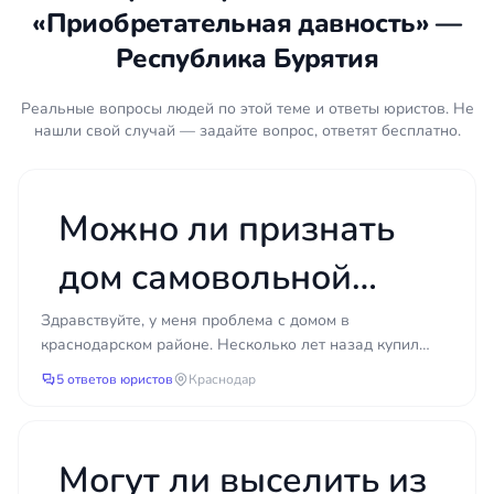
«Приобретательная давность» —
ходатайствует о вызове свидетелей,
оспаривает доводы противоположной стороны.
Республика Бурятия
Регистрация права.
После вступления
решения суда в силу юрист сопровождает
Реальные вопросы людей по этой теме и ответы юристов. Не
подачу документов в Росреестр и
нашли свой случай — задайте вопрос, ответят бесплатно.
контролирует внесение записи в ЕГРН.
Что подготовить
Можно ли признать
Документы, по которым имущество
дом самовольной
перешло к вам — договор, расписка,
свидетельство о праве на наследство (при
постройкой и
Здравствуйте, у меня проблема с домом в
наличии).
краснодарском районе. Несколько лет назад купил
сохранить его через
Квитанции об оплате коммунальных услуг,
земельный участок и начал строиться, но честно
5 ответов юристов
Краснодар
налогов, взносов — за весь доступный
говоря не разби...
суд, если нет
период.
Технический или кадастровый паспорт
разрешения на
Могут ли выселить из
объекта, выписка из ЕГРН (если есть).