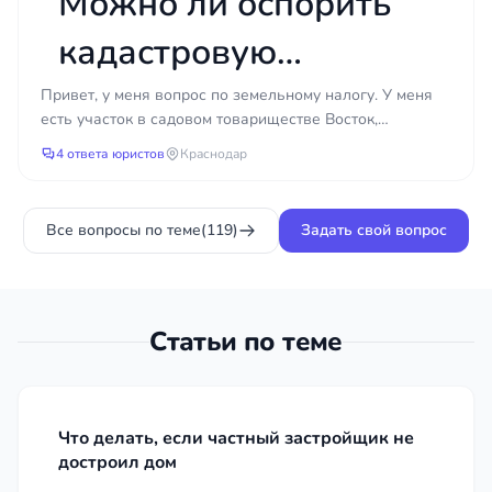
Можно ли оспорить
кадастровую
стоимость участка,
Привет, у меня вопрос по земельному налогу. У меня
есть участок в садовом товариществе Восток,
чтобы снизить
Краснодар, и недавно я получил уведомление о
4 ответа юристов
Краснодар
налоговом...
земельный налог?
Все вопросы по теме
(119)
Задать свой вопрос
Статьи по теме
Что делать, если частный застройщик не
достроил дом