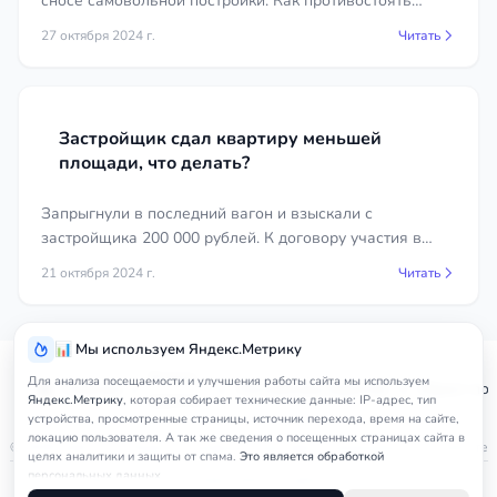
сносе самовольной постройки. Как противостоять
незаконному сносу собственного жилья. Актуальная
27 октября 2024 г.
Читать
судебная практика.
Застройщик сдал квартиру меньшей
площади, что делать?
Запрыгнули в последний вагон и взыскали с
застройщика 200 000 рублей. К договору участия в
долевом строительстве с 1 сентября 2024 года не
21 октября 2024 г.
Читать
применяется Закон РФ «О защите прав потребителей»
в части штрафов, пеней и процентов.
📊 Мы используем Яндекс.Метрику
Услуги
Для анализа посещаемости и улучшения работы сайта мы используем
Главная
Республика Бурятия
Юрист по
юриста
Яндекс.Метрику
, которая собирает технические данные: IP-адрес, тип
устройства, просмотренные страницы, источник перехода, время на сайте,
локацию пользователя. А так же сведения о посещенных страницах сайта в
© 2026
nedicom
™. Права на товарный знак зарегистрированы в Роспатенте
целях аналитики и защиты от спама.
Это является обработкой
персональных данных.
Политика в отношении персональных данных