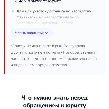
С чем помогает юрист
Дом или участок достались по наследству
фактически
, но наследство не было
оформлено — наследник просто
продолжал пользоваться имуществом.
Читать полностью
Имущество приобреталось без
надлежащего оформления
— по
Юристы «Мина и партнёры», Республика
расписке, устному договору или по
Бурятия: поможем по теме «Приобретательная
«старой советской» схеме.
давность» — честно оценим перспективы дела
Земля или строение числятся за
и подскажем порядок действий.
умершим, безвестно отсутствующим или
организацией, прекратившей
существование
, а фактический
пользователь давно несёт все расходы по
содержанию.
Право собственности прежнего
Что нужно знать перед
владельца было зарегистрировано, но
обращением к юристу
сам владелец исчез
, и недвижимостью