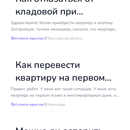
или процедуру изъятия — и тогда защитить свои
кладовой при
интересы станет значительно сложнее.
покупке квартиры у
Здравствуйте! Хотим приобрести квартиру в ипотеку.
Застройщик, точнее менеджер, сказала, что квартиру
застройщика?
можно купить только с кладовой. Находимся на ста...
4 ответа юристов
Ярославская область
Как перевести
квартиру на первом
этаже в нежилое
Привет, ребят. У меня вот такая ситуация. У меня есть
квартира на первом этаже в многоквартирном доме, и
помещение для
я хочу открыть там небольшой магазин. Помещен...
4 ответа юристов
Краснодар
открытия магазина?