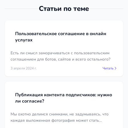
авторами и сотрудниками;
Статьи по теме
сведения о фактическом использовании
бренда или произведения;
документы, подтверждающие создание
Пользовательское соглашение в онлайн
объекта и дату его появления;
услугах
при работе с данными — описание
процессов сбора и обработки
Есть ли смысл заморачиваться с пользовательским
персональных данных.
соглашением для ботов, сайтов и всего остального?
Сколько стоят услуги в регионе
3 апреля 2024 г.
Читать
Республика Бурятия
Стоимость работы IT-юриста и специалиста по
Публикация контента подписчиков: нужно
интеллектуальной собственности зависит от
ли согласие?
сложности и объёма задачи — одно дело
подготовить одну заявку на товарный знак, и
Мы охотно делимся снимками, не задумываясь, что
совсем другое — выстроить полную систему
каждая выложенная фотография может стать
правовой защиты цифрового продукта с
предметом спора. Где проходит грань между