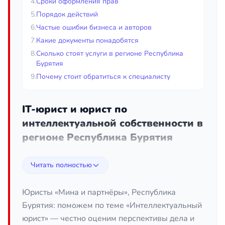
4.
Сроки оформления прав
5.
Порядок действий
6.
Частые ошибки бизнеса и авторов
7.
Какие документы понадобятся
8.
Сколько стоят услуги в регионе Республика
Бурятия
9.
Почему стоит обратиться к специалисту
IT-юрист и юрист по
интеллектуальной собственности в
регионе Республика Бурятия
Интеллектуальная собственность и цифровые
Читать полностью
технологии давно перестали быть нишевой темой
— сегодня бренд, программный код, контент
сайта, база данных и даже доменное имя
Юристы «Мина и партнёры», Республика
представляют собой реальные активы, которые
Бурятия: поможем по теме «Интеллектуальный
приносят доход и требуют защиты. IT-юрист и
юрист» — честно оценим перспективы дела и