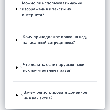
недобросовестной конкуренции и
Можно ли использовать чужие
нарушении исключительных прав.
изображения и тексты из
интернета?
Юридическая суть вопроса
Правовое регулирование интеллектуальной
собственности в России строится прежде всего на
Кому принадлежат права на код,
части 4 Гражданского кодекса РФ — именно она
написанный сотрудником?
определяет понятие исключительного права,
перечень охраняемых результатов
интеллектуальной деятельности и средств
индивидуализации, а также порядок их
Что делать, если нарушают мои
использования и защиты. К этому добавляется
исключительные права?
Федеральный закон № 152-ФЗ «О персональных
данных», устанавливающий правила сбора,
хранения и обработки данных пользователей, и
Федеральный закон № 149-ФЗ «Об информации,
Зачем регистрировать доменное
информационных технологиях и о защите
имя как актив?
информации», регулирующий работу сайтов,
агрегаторов и информационных систем.