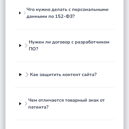
лицензионных сделок. Чаще всего к юристу в
регионе Республика Бурятия обращаются по
Что нужно делать с персональными
следующим направлениям:
данными по 152-ФЗ?
регистрация и защита товарных знаков,
борьба с незаконным использованием
бренда;
Нужен ли договор с разработчиком
ПО?
оформление и защита авторских прав на
тексты, дизайн, фотографии, музыку и
видео;
составление и проверка IT-договоров — на
Как защитить контент сайта?
разработку ПО, оказание цифровых услуг,
лицензионных и сублицензионных
соглашений;
Чем отличается товарный знак от
приведение работы с персональными
патента?
данными в соответствие с требованиями
152-ФЗ;
споры о контенте, плагиате,