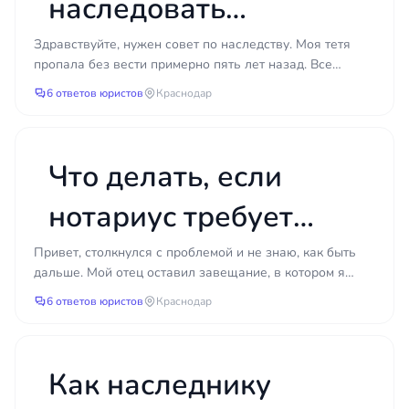
работают?
наследовать
имущество, если
Здравствуйте, нужен совет по наследству. Моя тетя
пропала без вести примерно пять лет назад. Все
умерший был
попытки её найти не дали результатов, в полицию
6 ответов юристов
Краснодар
заявл...
признан безвестно
отсутствующим?
Что делать, если
нотариус требует
согласие всех
Привет, столкнулся с проблемой и не знаю, как быть
дальше. Мой отец оставил завещание, в котором я
наследников для
получаю долю в доме и деньги. Всё вроде бы просто,...
6 ответов юристов
Краснодар
выдачи
свидетельства на
Как наследнику