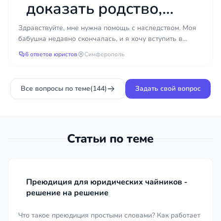
долю?
доказать родство,
если документы были
Здравствуйте, мне нужна помощь с наследством. Моя
бабушка недавно скончалась, и я хочу вступить в
утеряны или
наследство, но у меня возникла проблема.
6 ответов юристов
Симферополь
Свидетельст...
уничтожены?
Все вопросы по теме
(144)
Задать свой вопрос
Статьи по теме
Преюдиция для юридических чайников -
решение на решение
Что такое преюдиция простыми словами? Как работает