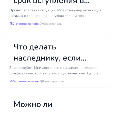
срок вступления в
прав, а в некоторых случаях — три года. Чем
раньше вы обратитесь к юристу, тем больше
наследство через суд,
Привет, вот такая ситуация. Мой отец умер около года
доказательств удастся собрать и тем выше шансы
назад, а я только недавно узнал толком про
на результат. Начать стоит с честного разговора о
если пропустил 6
наследство. Дело в том, что я тогда был в тяжелой
7 ответов юристов
Севастополь
перспективах — чтобы понять, есть ли смысл идти
ситу...
месяцев?
в суд, и не тратить силы и деньги там, где это не
принесёт результата.
Что делать
наследнику, если
нотариус требует
Здравствуйте. Мне досталось в наследство жилье в
Симферополе, но я запутался с документами. Дело в
справки из
том, что квартира была оформлена ещё при
6 ответов юристов
Симферополь
украинской...
украинских органов,
которые уже не
Можно ли