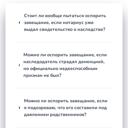
нетрудоспособный супруг или родители
не получили того, что им положено по
Стоит ли вообще пытаться оспорить
закону вне зависимости от воли
завещание, если нотариус уже
завещателя.
выдал свидетельство о наследстве?
Завещание составлено под влиянием
заблуждения
— завещатель был введён в
существенное заблуждение относительно
Можно ли оспорить завещание, если
обстоятельств, повлиявших на его
наследодатель страдал деменцией,
решение.
но официально недееспособным
Как строится работа
признан не был?
Честная оценка перспектив.
Юрист изучает
ситуацию, смотрит на имеющиеся сведения и
прямо говорит, есть ли реальные основания
Можно ли оспорить завещание, если
для оспаривания. Если шансов нет — вы
я подозреваю, что его составили под
узнаете об этом сразу, без лишних затрат.
давлением родственников?
Сбор доказательной базы.
Запрашиваются
медицинские документы, проводится анализ