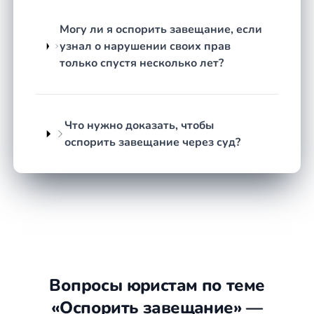
нотариального дела, опрашиваются свидетели,
Могу ли я оспорить завещание, если
при необходимости назначается посмертная
узнал о нарушении своих прав
психиатрическая экспертиза.
только спустя несколько лет?
Подготовка искового заявления.
Юрист
формулирует правовую позицию, определяет
основания иска и составляет документы для
подачи в суд.
Что нужно доказать, чтобы
Представление интересов в суде.
Юрист
оспорить завещание через суд?
участвует в заседаниях, работает с экспертами,
реагирует на доводы противоположной
стороны.
Сопровождение после решения суда.
Если
завещание признано недействительным —
помощь в оформлении наследства по закону
или через другой порядок.
Вопросы юристам по теме
Что подготовить
«Оспорить завещание» —