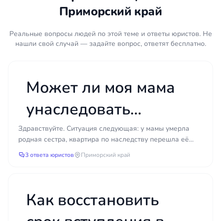
Копия оспариваемого завещания (если
Приморский край
есть доступ)
Свидетельство о смерти завещателя
Реальные вопросы людей по этой теме и ответы юристов. Не
Документы, подтверждающие родство с
нашли свой случай — задайте вопрос, ответят бесплатно.
наследодателем
Медицинские документы (выписки, карты,
справки) о состоянии здоровья завещателя
Может ли моя мама
Сведения о свидетелях, которые могут
унаследовать
подтвердить обстоятельства составления
завещания
квартиру после
Здравствуйте. Ситуация следующая: у мамы умерла
Переписка, записи, видео- или
родная сестра, квартира по наследству перешла её
аудиоматериалы, если они есть
смерти мужа своей
мужу. В браке детей не было, квартира была
3 ответа юристов
Приморский край
Информация о составе наследственного
приобретен...
сестры?
имущества
Оспаривание завещания — дело с чётким сроком
Как восстановить
давности: как правило, у вас есть один год с
момента, когда вы узнали о нарушении своих