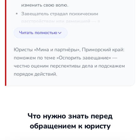
изменить свою волю.
Завещатель страдал психическим
расстройством или деменцией
— в
момент подписания документа он не
Читать полностью
понимал значения своих действий.
Злоупотребление алкоголем,
Юристы «Мина и партнёры», Приморский край:
наркотиками или сильными лекарствами
поможем по теме «Оспорить завещание» —
— состояние, при котором человек не
честно оценим перспективы дела и подскажем
контролировал свои решения.
порядок действий.
Нарушения при оформлении
— документ
не удостоверен нотариусом, отсутствует
подпись, нарушена форма или порядок
составления.
Подделка подписи или самого документа
Что нужно знать перед
— есть основания считать, что завещание
сфабриковано.
обращением к юристу
Нарушение обязательной доли
—
несовершеннолетние дети,