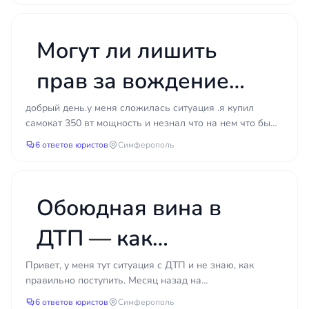
нарушений со стороны инспектора или суда.
разницу с виновника?
Именно поэтому важно не ждать и не действовать
наугад: сначала получить честную оценку
Могут ли лишить
ситуации от юриста, а уже потом решать, стоит ли
бороться и каким путём. Такой подход экономит и
прав за вождение
время, и деньги — и даёт понимание того, на что
электросамоката в
можно рассчитывать в реальности.
добрый день.у меня сложилась ситуация .я купил
самокат 350 вт мощность и незнал что на нем что бы
пьяном виде?
кататься нужны права .шлем и был у друга выпил
6 ответов юристов
Симферополь
сухог...
Обоюдная вина в
ДТП — как
определить степень и
Привет, у меня тут ситуация с ДТП и не знаю, как
правильно поступить. Месяц назад на
получить выплату?
Симферопольской кольцевой я столкнулась с машиной,
6 ответов юристов
Симферополь