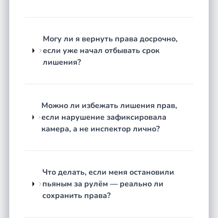
Оставление места ДТП
— выяснение,
было ли ДТП в юридическом смысле, знал
ли водитель о произошедшем.
Повторные нарушения
— проверка
Могу ли я вернуть права досрочно,
сроков, правильности учёта предыдущих
если уже начал отбывать срок
постановлений, возможности замены
лишения?
наказания штрафом.
Как строится работа
Можно ли избежать лишения прав,
Честная оценка перспектив.
Юрист изучает
если нарушение зафиксировала
протокол, постановление и все имеющиеся
камера, а не инспектор лично?
материалы. Говорит прямо: есть ли реальные
основания для защиты или нарушений в деле
нет. Не обещает результат там, где его не
будет.
Что делать, если меня остановили
пьяным за рулём — реально ли
Разработка стратегии защиты.
Если
сохранить права?
перспективы есть — определяем, на чём
строить позицию: процессуальные нарушения,