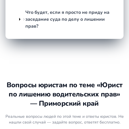
технические ошибки, недостаточность
доказательной базы.
Что будет, если я просто не приду на
Подготовка документов.
Составляем жалобу,
заседание суда по делу о лишении
ходатайства, запросы на истребование
прав?
доказательств — всё, что нужно для
конкретного дела.
Участие в суде.
Юрист присутствует на
заседаниях, задаёт вопросы, заявляет
ходатайства и отстаивает вашу позицию лично.
Обжалование при необходимости.
Если
первая инстанция вынесла решение не в вашу
пользу — анализируем, есть ли смысл
Вопросы юристам по теме «Юрист
подавать жалобу в вышестоящий суд, и
по лишению водительских прав»
действуем дальше.
— Приморский край
Что подготовить
Реальные вопросы людей по этой теме и ответы юристов. Не
Протокол об административном
нашли свой случай — задайте вопрос, ответят бесплатно.
правонарушении (если есть на руках).