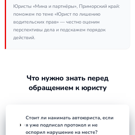
Отказ от медицинского
Юристы «Мина и партнёры», Приморский край:
освидетельствования
— проверка
поможем по теме «Юрист по лишению
законности требования инспектора и
водительских прав» — честно оценим
соблюдения процедуры направления.
перспективы дела и подскажем порядок
Превышение скорости на 60 км/ч и более
действий.
— анализ данных с камер, точности
замера, правильности оформления
материалов.
Выезд на встречную полосу или
пересечение двойной сплошной
—
оценка дорожной разметки, знаков,
Что нужно знать перед
условий видимости и фиксации
обращением к юристу
нарушения.
Проезд на запрещающий сигнал
светофора или железнодорожный
переезд
— работа с видеозаписями,
Стоит ли нанимать автоюриста, если
свидетельскими показаниями,
я уже подписал протокол и не
технической документацией.
оспорил нарушение на месте?