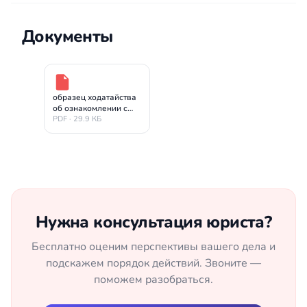
Документы
образец ходатайства
об ознакомлении с
материалом по 12.26
PDF · 29.9 КБ
КоАП РФ
Нужна консультация юриста?
Бесплатно оценим перспективы вашего дела и
подскажем порядок действий. Звоните —
поможем разобраться.