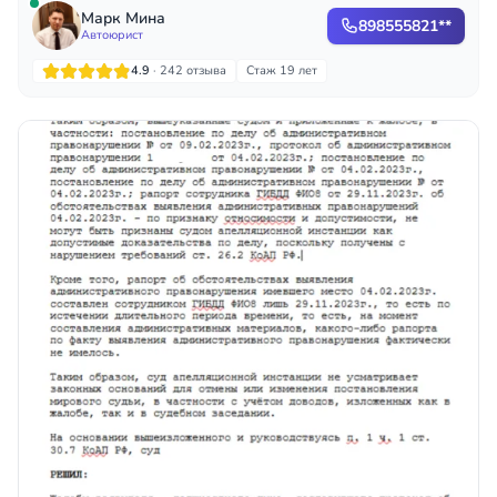
Марк Мина
898555821**
Автоюрист
4.9
· 242 отзыва
Стаж 19 лет