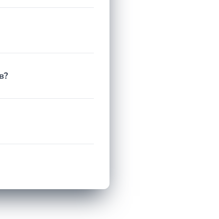
ричин: откладывая иск, наследник теряет право
тость, которые суды не принимают. Нередко иск
о начала позволяет избежать этих ошибок в
в?
сла наследников и объёма имущества.