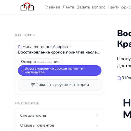
Главная
Лента
Задать вопрос
Найти юрис
Во
КАТЕГОРИЯ
Кр
Наследственный юрист
Восстановление сроков принятия наследства
Пропу
Оспорить завещание
Досто
Восстановление сроков принятия
наследства
310
д
Показать другие категории
Н
НА СТРАНИЦЕ
М
Специалисты
Отзывы клиентов