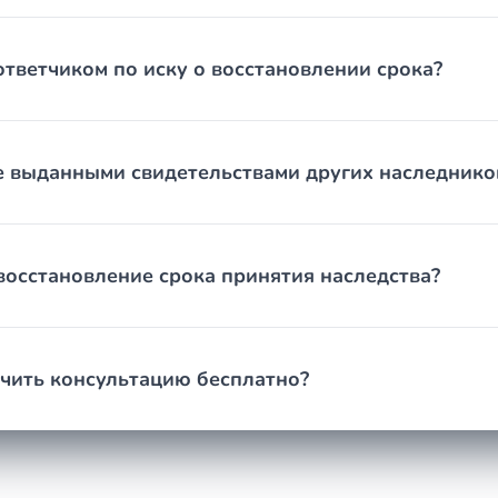
естимесячного срока на обращение в суд после устранения п
важительность ссылками на незнание закона или бытовую заня
 составом ответчиков. Грамотная подготовка позиции с самог
ответчиком по иску о восстановлении срока?
ела
е выданными свидетельствами других наследнико
ет на исход. Обычно требуются:
ждающие родство или завещание;
ения о его составе;
восстановление срока принятия наследства?
ндировочные документы при ссылке на болезнь или отъезд;
а, подтверждающие неосведомлённость;
, договоры, чеки на ремонт и содержание.
чить консультацию бесплатно?
ельства нужны в вашей ситуации, и правильно их оформить.
оярский край
ярский край зависит от выбранного пути, сложности спора, чи