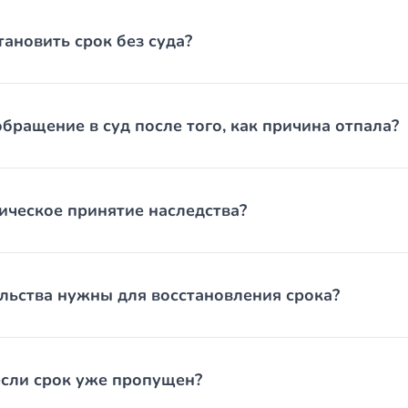
ождение в местах лишения свободы без связи.
ановить срок без суда?
ние заниматься оформлением уважительными причинами не пр
 как альтернатива
обращение в суд после того, как причина отпала?
я 1153 Гражданского кодекса РФ предусматривает фактическое
принятии имущества, он считается принявшим его независимо
огашение долгов наследодателя, обеспечение сохранности вещ
без восстановления срока, что нередко проще и быстрее.
ическое принятие наследства?
в суд
и иска, где указываются обстоятельства пропуска, уважитель
льства нужны для восстановления срока?
я в суд нужно в течение шести месяцев после того, как причи
альным наследникам, а при их отсутствии к органу, управля
и необходимости признаёт прежние свидетельства недействит
 если срок уже пропущен?