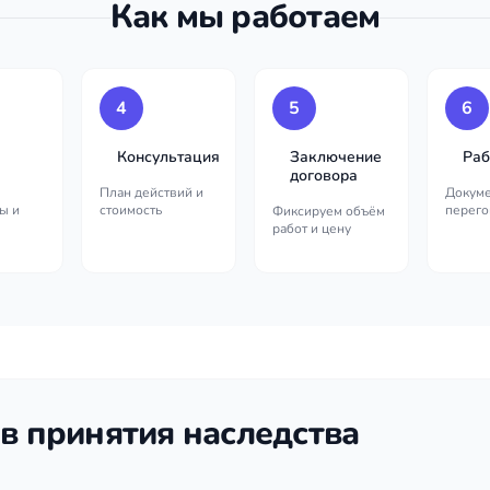
Как мы работаем
4
5
6
Консультация
Заключение
Раб
договора
План действий и
Докуме
ы и
стоимость
перего
Фиксируем объём
работ и цену
в принятия наследства