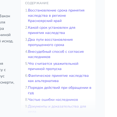
СОДЕРЖАНИЕ
1.
Восстановление срока принятия
наследства в регионе
 Закон
Красноярский край
еля
2.
Какой срок установлен для
ра
принятия наследства
ичиной
3.
Два пути восстановления
 исход.
пропущенного срока
4.
Внесудебный способ с согласия
наследников
ня
5.
Что считается уважительной
причиной пропуска
у с
6.
Фактическое принятие наследства
иус
как альтернатива
 смерти,
7.
Порядок действий при обращении в
суд
8.
Частые ошибки наследников
9.
Документы и доказательства для
дела