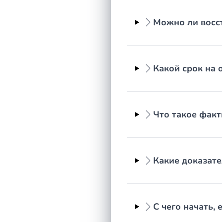
длительную командировку, экспедицию или нах
Можно ли восст
Простое незнание закона, занятость или нежела
Фактическое принятие наследства
Какой срок на 
Иногда восстанавливать срок не требуется. Стать
месяцев совершил действия, свидетельствующие о 
владение, оплата коммунальных услуг, ремонт, п
доказать фактическое принятие и оформить права 
Что такое факт
Порядок действий при обращении 
Судебное восстановление начинается с подготовк
Какие доказате
принявшим наследство. Важное условие: обратитьс
восстановлению не подлежит. Иск подаётся к ост
иска суд определяет доли всех наследников и пр
С чего начать,
Частые ошибки наследников