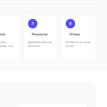
7
8
ота
Результат
Отзыв
нты,
Доводим дело до
Остаёмся на связи
воры, суд
решения
после