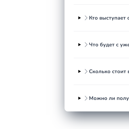
Самая распространённая ошибка пропуск второго ш
окончательно. Другая ошибка попытка доказать у
подают без нужных доказательств или ошибаются с
Кто выступает 
регионе Красноярский край.
Документы и доказательства для д
Что будет с уж
Качество доказательственной базы напрямую влия
свидетельство о смерти и документы, подтвер
документы на наследственное имущество и свед
Сколько стоит 
медицинские справки, справки с работы, кома
письменные показания свидетелей и переписк
при фактическом принятии квитанции об оплате
Можно ли полу
Юрист поможет определить, какие именно доказат
Стоимость услуги в регионе Красн
Стоимость восстановления срока в регионе Красно