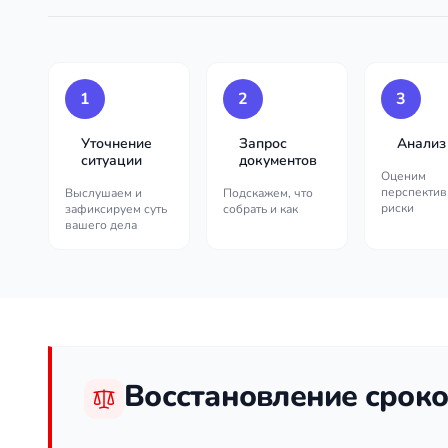
1
2
3
Уточнение
Запрос
Анализ
ситуации
документов
Оценим
перспектив
Выслушаем и
Подскажем, что
риски
зафиксируем суть
собрать и как
вашего дела
Восстановление сроко