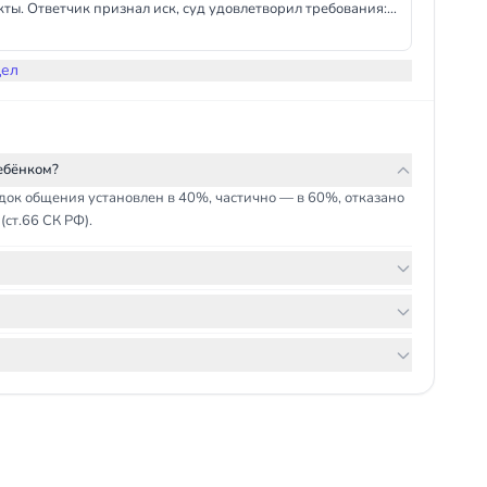
ты. Ответчик признал иск, суд удовлетворил требования:
7:00, а также раз в год на 10 дней в каникулы.
дел
ебёнком?
ок общения установлен в 40%, частично — в 60%, отказано
ст.66 СК РФ).