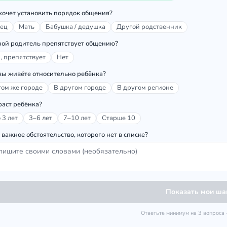
хочет установить порядок общения?
ец
Мать
Бабушка / дедушка
Другой родственник
рой родитель препятствует общению?
, препятствует
Нет
вы живёте относительно ребёнка?
том же городе
В другом городе
В другом регионе
раст ребёнка?
 3 лет
3–6 лет
7–10 лет
Старше 10
 важное обстоятельство, которого нет в списке?
Показать мои ш
Ответьте минимум на 3 вопроса 