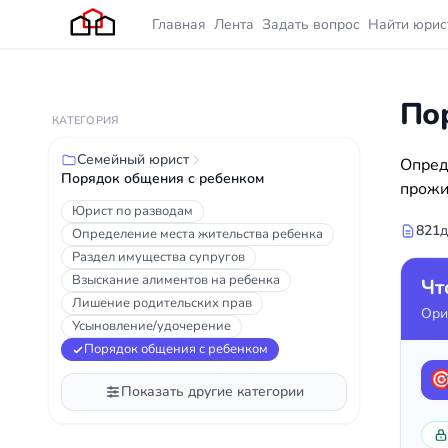
Главная
Лента
Задать вопрос
Найти юрис
По
КАТЕГОРИЯ
Семейный юрист
Опред
Порядок общения с ребенком
прожи
Юрист по разводам
821
д
Определение места жительства ребенка
Раздел имущества супругов
Взыскание алиментов на ребенка
Чт
Лишение родительских прав
Ори
Усыновление/удочерение
Порядок общения с ребенком

Показать другие категории