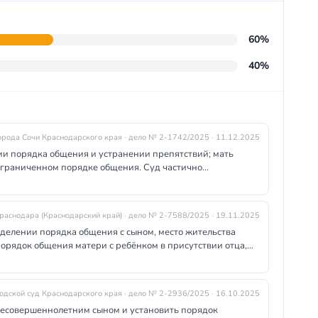
60%
40%
орода Сочи Краснодарского края
· дело № 2-1742/2025
· 11.12.2025
нии порядка общения и устранении препятствий; мать
 ограниченном порядке общения. Суд частично
щественных местах в присутствии матери, отказав в более
льства ребёнка определено с матерью.
Краснодара (Краснодарский край)
· дело № 2-7588/2025
· 19.11.2025
еделении порядка общения с сыном, место жительства
порядок общения матери с ребёнком в присутствии отца,
ны надлежащие условия для длительного пребывания
одской суд Краснодарского края
· дело № 2-2936/2025
· 16.10.2025
 несовершеннолетним сыном и установить порядок