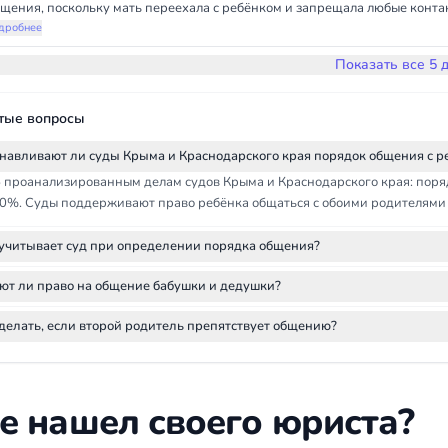
щения, поскольку мать переехала с ребёнком и запрещала любые контак
тановлено общение по средам после школы, по воскресеньям с 11:00 до 1
дробнее
Показать все 5 
тые вопросы
анавливают ли суды Крыма и Краснодарского края порядок общения с р
5 проанализированным делам судов Крыма и Краснодарского края: поряд
0%. Суды поддерживают право ребёнка общаться с обоими родителями (
 учитывает суд при определении порядка общения?
ют ли право на общение бабушки и дедушки?
делать, если второй родитель препятствует общению?
е нашел своего юриста?