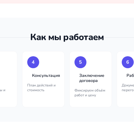
Как мы работаем
4
5
6
Консультация
Заключение
Раб
договора
План действий и
Докуме
ы и
стоимость
перего
Фиксируем объём
работ и цену