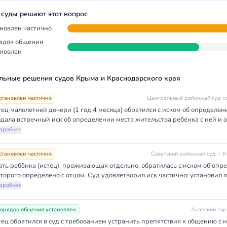
 суды решают этот вопрос
ановлен частично
ядок общения
ановлен
льные решения судов Крыма и Краснодарского края
становлен частично
Центральный районный суд г
ец малолетней дочери (1 год 4 месяца) обратился с иском об определе
дала встречный иск об определении места жительства ребёнка с ней и
овлетворил иск отца, установив общение 2 раза в неделю по 1 часу в об
дробнее
роком графике и в требовании об устранении препятствий; место жите
становлен частично
Советский районный суд г. 
ть ребёнка (истец), проживающая отдельно, обратилась с иском об опр
торого определено с отцом. Суд удовлетворил иск частично: установил 
з ночных пребываний, поскольку по месту жительства матери не созда
дробнее
бёнка, а истец состоит на учёте в наркодиспансере.
орядок общения установлен
Анапский гор
ец обратился в суд с требованием устранить препятствия к общению с