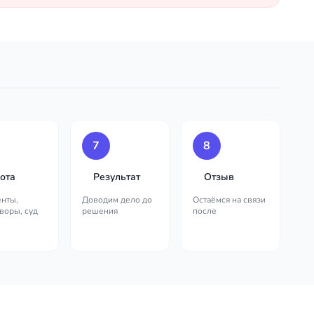
7
8
ота
Результат
Отзыв
нты,
Доводим дело до
Остаёмся на связи
воры, суд
решения
после