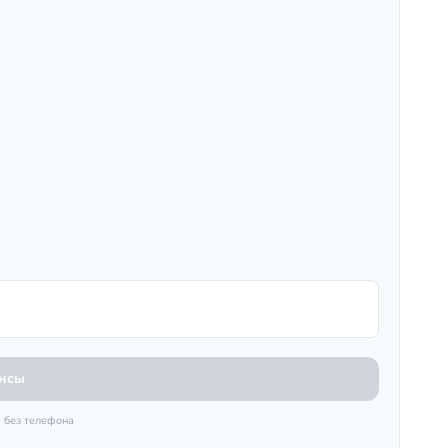
ансы
· без телефона