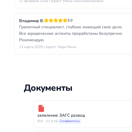
17 февраля 2026 г.
юрист: Мина Ольга Викторовна
Владимир В.
5.0
Грамотный специалист, глубоко знающий свое дело.
Все юридические аспекты проработаны безупречно.
Рекомендую.
13 марта 2025 г.
юрист: Марк Мина
Документы
заявление ЗАГС развод
PDF · 23.8 КБ
Симферополь