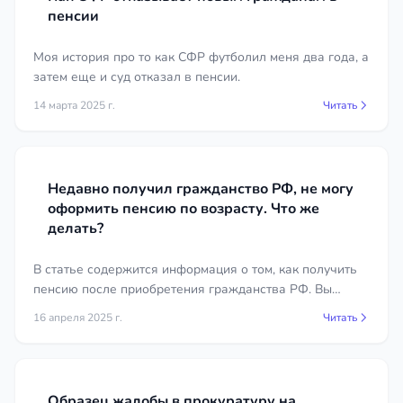
документы о льготах, инвалидности или
пенсии
иждивенцах при их наличии.
Моя история про то как СФР футболил меня два года, а
Стоимость услуг пенсионного
затем еще и суд отказал в пенсии.
юриста в регионе Чеченская
14 марта 2025 г.
Читать
Республика
Цена правовой помощи зависит от сложности
спора, объёма документов и необходимости
Недавно получил гражданство РФ, не могу
судебного разбирательства. Устная консультация
оформить пенсию по возрасту. Что же
и анализ ситуации стоят дешевле, чем полное
делать?
сопровождение дела с подготовкой иска и
участием в заседаниях. Отдельно может
В статье содержится информация о том, как получить
пенсию после приобретения гражданства РФ. Вы
оплачиваться сбор архивных справок и
узнаете о необходимых документа и порядке
составление досудебной жалобы. Конкретные
16 апреля 2025 г.
Читать
оформления.
расценки специалистов в регионе Чеченская
Республика указаны в карточках юристов, что
позволяет заранее оценить бюджет и выбрать
подходящего исполнителя без скрытых платежей.
Образец жалобы в прокуратуру на