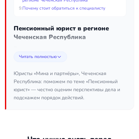
регионе Чеченская Республика
9.
Почему стоит обратиться к специалисту
Пенсионный юрист в регионе
Чеченская Республика
Пенсионные права гражданина закреплены
законом, однако на практике их реализация
Читать полностью
нередко сопровождается отказами, недоучётом
стажа и заниженным размером выплат.
Юристы «Мина и партнёры», Чеченская
Пенсионный юрист в регионе Чеченская
Республика: поможем по теме «Пенсионный
Республика помогает разобраться в нормах
юрист» — честно оценим перспективы дела и
законодательства, корректно оформить
подскажем порядок действий.
документы, добиться правильного назначения и
перерасчёта пенсии, а также оспорить
незаконные решения Социального фонда России.
Грамотная правовая поддержка позволяет
избежать потери времени и денег, ведь даже
один неучтённый период работы способен