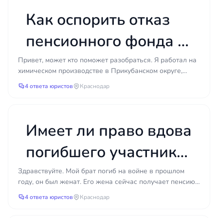
п.4 ст. 30?
помогает заранее подготовить контраргументы. В
Как оспорить отказ
регионе Чеченская Республика наиболее
распространены такие ситуации:
пенсионного фонда в
недостаточный страховой стаж по данным
досрочной пенсии по
Привет, может кто поможет разобраться. Я работал на
фонда при наличии неучтённых периодов;
химическом производстве в Прикубанском округе,
Списку № 2 при
отсутствие сведений о работе у
Краснодар, примерно 15 лет, с конца 90-х примерно....
4 ответа юристов
Краснодар
работодателя или его ликвидация;
работе на химическом
ошибки и неточности в записях трудовой
книжки;
производстве?
Имеет ли право вдова
непредставление справок,
подтверждающих льготный характер
погибшего участника
работы;
спорная квалификация периодов учёбы,
СВО на
Здравствуйте. Мой брат погиб на войне в прошлом
ухода за детьми, службы;
году, он был женат. Его жена сейчас получает пенсию
одновременное
недостаток индивидуальных пенсионных
по потере кормильца, это около 20 тысяч в месяц. Н...
4 ответа юристов
Краснодар
коэффициентов.
получение двух