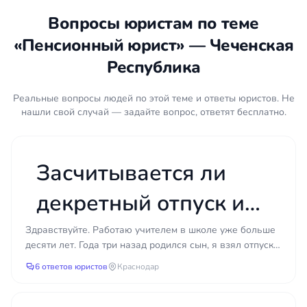
затягивать с подачей заявления невыгодно. На
Вопросы юристам по теме
рассмотрение заявления Социальному фонду
«Пенсионный юрист» — Чеченская
отводится установленный законом срок, по
Республика
истечении которого выносится решение о
назначении либо об отказе. Решение об отказе
можно обжаловать в вышестоящий орган фонда
Реальные вопросы людей по этой теме и ответы юристов. Не
нашли свой случай — задайте вопрос, ответят бесплатно.
или сразу в суд. Для обращения в суд действует
общий срок исковой давности, однако по
требованиям о защите пенсионных прав суды
нередко учитывают длящийся характер
Засчитывается ли
нарушения. Своевременная консультация юриста
декретный отпуск и
в регионе Чеченская Республика помогает не
пропустить значимые сроки и зафиксировать дату
отпуск по уходу за
обращения.
Здравствуйте. Работаю учителем в школе уже больше
десяти лет. Года три назад родился сын, я взял отпуск
ребёнком в льготный
по уходу за ребёнком до трёх лет. Сейчас верну...
Порядок защиты пенсионных
6 ответов юристов
Краснодар
прав
педагогический или