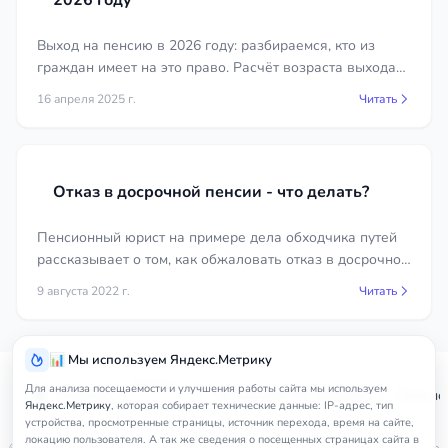
2026 году
Выход на пенсию в 2026 году: разбираемся, кто из
граждан имеет на это право. Расчёт возраста выхода
на пенсию для мужчин и женщин, родившихся в
16 апреля 2025 г.
Читать
разные годы.
Отказ в досрочной пенсии - что делать?
Пенсионный юрист на примере дела обходчика путей
рассказывает о том, как обжаловать отказ в досрочной
пенсии в суде.
9 августа 2022 г.
Читать
📊 Мы используем Яндекс.Метрику
Услуги
Для анализа посещаемости и улучшения работы сайта мы используем
Главная
Чеченская Республика
Пенсио
юриста
Яндекс.Метрику
, которая собирает технические данные: IP-адрес, тип
устройства, просмотренные страницы, источник перехода, время на сайте,
локацию пользователя. А так же сведения о посещенных страницах сайта в