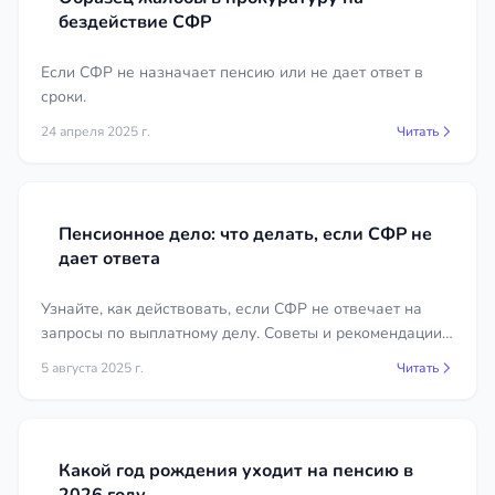
бездействие СФР
Почему стоит обратиться к
Если СФР не назначает пенсию или не дает ответ в
специалисту
сроки.
Пенсионные дела требуют точного знания
24 апреля 2025 г.
Читать
законодательства и умения работать с архивными
и расчётными документами, поэтому
самостоятельная защита прав нередко
оборачивается потерей времени. Опытный
Пенсионное дело: что делать, если СФР не
пенсионный юрист в регионе Чеченская
дает ответа
Республика оценит перспективы спора,
подготовит обоснованную позицию и возьмёт на
Узнайте, как действовать, если СФР не отвечает на
себя взаимодействие с Социальным фондом и
запросы по выплатному делу. Советы и рекомендации
для эффективного решения проблемы.
судом. Первичная консультация предоставляется
5 августа 2025 г.
Читать
бесплатно: вы сможете задать вопросы и понять,
как добиться справедливого размера пенсии.
Ознакомьтесь с ценами и профилями
специалистов в карточках на странице и выберите
Какой год рождения уходит на пенсию в
юриста, которому доверите своё дело.