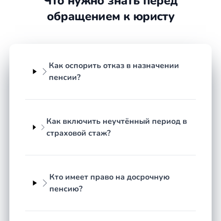
Что нужно знать перед
заметно повлиять на итоговую сумму выплат.
обращением к юристу
С какими вопросами обращаются
к пенсионному юристу
Как оспорить отказ в назначении
Спектр пенсионных споров широк, и многие из
пенсии?
них требуют детального анализа документов и
судебной практики. В регионе Чеченская
Республика к специалисту чаще всего приходят со
следующими запросами:
Как включить неучтённый период в
страховой стаж?
отказ Социального фонда в назначении
страховой или досрочной пенсии;
невключение отдельных периодов работы
в страховой или льготный стаж;
Кто имеет право на досрочную
занижение размера пенсии и
пенсию?
необходимость перерасчёта;
назначение досрочной пенсии за работу