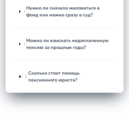
назначения пенсии: достижение пенсионного
возраста, наличие минимального страхового
Нужно ли сначала жаловаться в
стажа и необходимого количества пенсионных
фонд или можно сразу в суд?
коэффициентов. Подсчёт стажа ведётся по
правилам, утверждённым Правительством, а
сведения учитываются на индивидуальном
Можно ли взыскать недоплаченную
лицевом счёте застрахованного лица.
пенсию за прошлые годы?
Значительная часть споров возникает именно из-
за расхождений между фактически
отработанными периодами и данными,
имеющимися у Социального фонда. Юрист
Сколько стоит помощь
анализирует трудовую книжку, архивные справки
пенсионного юриста?
и выписку из лицевого счёта, чтобы выявить
расхождения и обосновать включение спорных
периодов.
Сроки в пенсионных вопросах
Пенсия назначается со дня обращения за ней, но
не ранее возникновения права на неё, поэтому