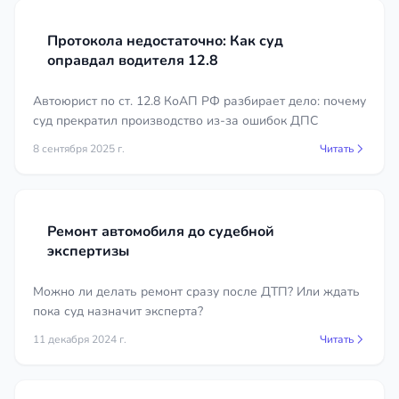
записи видеорегистратора;
акт осмотра, заключение оценщика, чеки и
Протокола недостаточно: Как суд
оправдал водителя 12.8
сметы на ремонт;
контакты и письменные показания
Автоюрист по ст. 12.8 КоАП РФ разбирает дело: почему
свидетелей при их наличии.
суд прекратил производство из-за ошибок ДПС
Сколько стоят услуги автоюриста в
8 сентября 2025 г.
Читать
регионе Чеченская Республика
Стоимость зависит от сложности дела и объёма
работы. Разовая консультация обходится
Ремонт автомобиля до судебной
экспертизы
недорого, а подготовка жалобы на постановление
ГИБДД стоит дешевле, чем ведение спора со
Можно ли делать ремонт сразу после ДТП? Или ждать
страховой или защита по делу о лишении прав в
пока суд назначит эксперта?
суде. Дела, где требуется экспертиза, несколько
заседаний и взыскание ущерба, оцениваются
11 декабря 2024 г.
Читать
выше. Многие юристы работают по
фиксированной цене за конкретную услугу, что