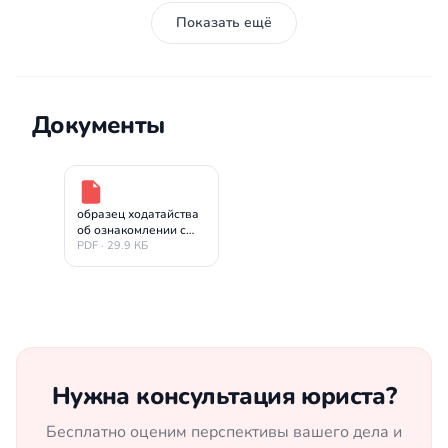
Показать ещё
Документы
образец ходатайства
об ознакомлении с
материалом по 12.26
PDF · 29.9 КБ
КоАП РФ
Нужна консультация юриста?
Бесплатно оценим перспективы вашего дела и