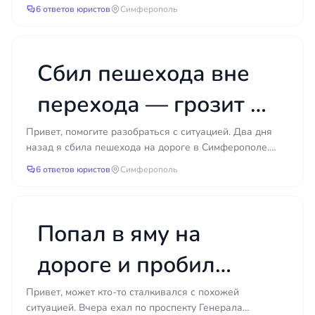
получить выплату?
Симферопольской кольцевой я столкнулась с машиной,
6 ответов юристов
Симферополь
Частые ошибки водителей
когда перестра...
Многие проблемы возникают не из-за закона, а
из-за поспешных действий самого водителя.
Сбил пешехода вне
Типичные ошибки таковы:
перехода — грозит ли
подписание протокола без замечаний,
хотя в нём есть неточности или
мне уголовная
Привет, помогите разобраться с ситуацией. Два дня
искажения;
назад я сбила пешехода на дороге в Симферополе.
ответственность?
признание вины на месте под давлением
Человек выбежал из-за припаркованной машины,
6 ответов юристов
Симферополь
второго участника или инспектора;
совсем...
согласие на освидетельствование без
понятых и без проверки прибора;
Попал в яму на
пропуск 10-дневного срока на
обжалование постановления;
дороге и пробил
самостоятельный ремонт автомобиля до
проведения независимой оценки;
колесо — можно ли
Привет, может кто-то сталкивался с похожей
подписание соглашения со страховой о
ситуацией. Вчера ехал по проспекту Генерала