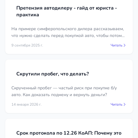
делает расходы прозрачными и предсказуемыми
Претензия автодилеру - гайд от юриста -
ещё до начала работы.
практика
Почему стоит обратиться к юристу
На примере симферопольского дилера рассказываем,
Самостоятельная защита в автомобильном споре
что нужно сделать перед покупкой авто, чтобы потом
возможна, но риск ошибиться в сроках,
можно было получить ремонт или возврат денег.
9 сентября 2025 г.
Читать
квалификации и доказательствах слишком велик,
а цена вопроса — права и деньги. Опытный
автоюрист видит слабые места в позиции
оппонента, знает практику и умеет вовремя
Скрутили пробег, что делать?
заявить нужное ходатайство. На странице ниже
представлены проверенные специалисты по
Скрученный пробег — частый риск при покупке б/у
автомобильному праву в регионе Чеченская
авто. Как доказать подмену и вернуть деньги?
Республика — цены на услуги каждого указаны
14 января 2026 г.
Читать
прямо в его карточке. Первичная консультация
бесплатна: вы сможете описать свою ситуацию,
узнать перспективы и спокойно решить, как
действовать дальше.
Срок протокола по 12.26 КоАП: Почему это