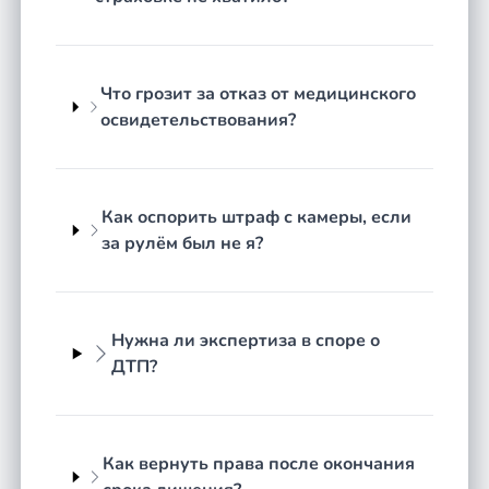
возврат прав по истечении срока лишения
и сопровождение на пересдаче;
защита при обвинении в причинении
Что грозит за отказ от медицинского
вреда здоровью в результате ДТП.
освидетельствования?
Юридическая основа
автомобильных споров
Как оспорить штраф с камеры, если
Большинство нарушений за рулём регулирует
за рулём был не я?
Кодекс об административных правонарушениях
(КоАП РФ)
— именно по нему назначают штрафы,
лишение прав и арест. Например, выезд на
встречную полосу квалифицируется по статье
Нужна ли экспертиза в споре о
12.15 КоАП РФ, а управление в состоянии
ДТП?
опьянения — по статье 12.8. Отношения со
страховщиками строит
Федеральный закон «Об
ОСАГО» № 40-ФЗ
: он определяет лимиты выплат,
Как вернуть права после окончания
сроки рассмотрения заявления и порядок