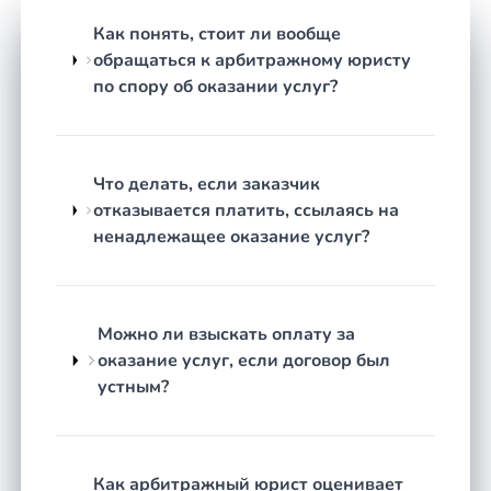
некачественный результат.
Как понять, стоит ли вообще
Составление и проверка договора
до его
обращаться к арбитражному юристу
подписания — чтобы исключить условия,
по спору об оказании услуг?
которые впоследствии обернутся
проблемой.
Как строится работа
Что делать, если заказчик
отказывается платить, ссылаясь на
Честная оценка перспектив.
Юрист изучает
ненадлежащее оказание услуг?
ваши документы и обстоятельства дела,
объясняет, какие требования обоснованы, а
какие — нет, и какой результат реально
достижим. Если шансы невысоки, вы узнаете
Можно ли взыскать оплату за
об этом сразу.
оказание услуг, если договор был
Выбор стратегии.
Исходя из оценки
устным?
определяется оптимальный способ защиты:
досудебная претензия, медиация, обращение в
контролирующие органы или судебный иск.
Как арбитражный юрист оценивает