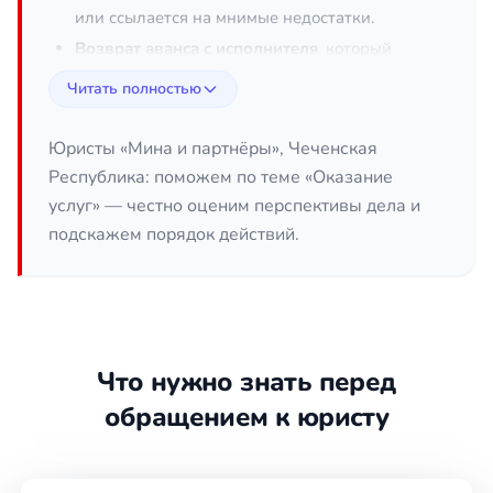
или ссылается на мнимые недостатки.
Возврат аванса с исполнителя
, который
не приступил к работе, выполнил её
Читать полностью
ненадлежащим образом или прекратил
деятельность.
Юристы «Мина и партнёры», Чеченская
Расторжение договора оказания услуг
и
Республика: поможем по теме «Оказание
урегулирование последствий — взаимные
услуг» — честно оценим перспективы дела и
расчёты, компенсация убытков.
подскажем порядок действий.
Оспаривание одностороннего отказа
заказчика или исполнителя, если он
противоречит условиям договора или
закону.
Защита прав потребителя
при
Что нужно знать перед
ненадлежащем оказании бытовых,
медицинских, образовательных и иных
обращением к юристу
услуг.
Взыскание неустойки и убытков
за
просрочку исполнения или