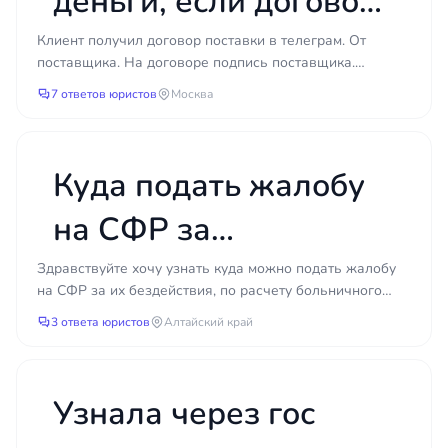
деньги, если договор
вариантов остаётся в распоряжении — от
быстрого досудебного урегулирования до
прислали в телеграме
Клиент получил договор поставки в телеграм. От
грамотно выстроенного иска. Своевременное
поставщика. На договоре подпись поставщика.
обращение позволяет не только защитить права,
и товара привезли
Покупатель счет с указанием перечня товаров оплатил
7 ответов юристов
Москва
но и сэкономить время и деньги, которые уходят
(счет т...
на затяжное разбирательство.
меньше?
Куда подать жалобу
на СФР за
бездействие при
Здравствуйте хочу узнать куда можно подать жалобу
на СФР за их бездействия, по расчету больничного
расчёте больничного
листа? Работодатель не в полном объеме подал
3 ответа юристов
Алтайский край
данные...
листа?
Узнала через гос