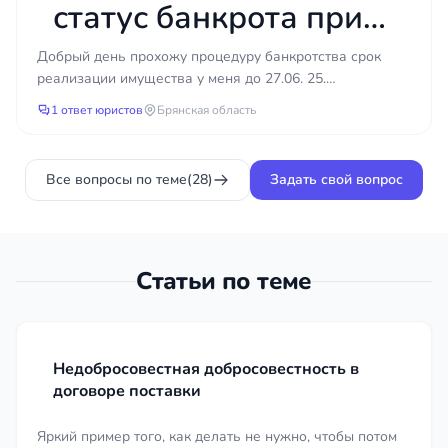
статус банкрота при
продлении
Добрый день прохожу процедуру банкротства срок
реализации имущества у меня до 27.06. 25.
реализации
Финансовый управляющий подал ходатайство о
1 ответ юристов
Брянская область
продлении реализац...
имущества?
Все вопросы по теме
(28)
Задать свой вопрос
Статьи по теме
Недобросовестная добросовестность в
договоре поставки
Яркий пример того, как делать не нужно, чтобы потом