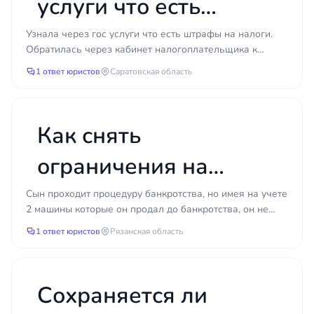
услуги что есть
штрафы на налоги.
Узнала через гос услуги что есть штрафы на налоги.
Обратилась через кабинет налогоплательщика к
Обра
налоговой которая направила штрафы на
1 ответ юристов
Саратовская область
налоги.Попросила...
Как снять
ограничения на
регистрационные
Сын проходит процедуру банкротства, но имея на учете
2 машины которые он продал до банкротства, он не
действия с
может завершить банкротство, как снять с них огр...
1 ответ юристов
Рязанская область
автомобилей при
банкротстве сына?
Сохраняется ли