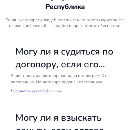
Переписка с контрагентом — электронная
Республика
почта, мессенджеры, письменные
уведомления.
Реальные вопросы людей по этой теме и ответы юристов. Не
нашли свой случай — задайте вопрос, ответят бесплатно.
Платёжные документы: квитанции,
выписки, чеки, подтверждающие оплату
или её отсутствие.
Могу ли я судиться по
Претензии и ответы на них, если обмен
уже состоялся.
договору, если его
Иные документы, связанные с
исполнением договора, — сертификаты,
мне прислали в
Клиент получил договор поставки в телеграм. От
заключения, фото и видеоматериалы.
поставщика. На договоре подпись поставщика.
телеграме?
Покупатель счет с указанием перечня товаров оплатил
Споры по договорам услуг нередко кажутся
7 ответов юристов
Москва
(счет т...
простыми, пока не выясняется, что доказательная
база собрана неверно, срок исковой давности
пропущен или требование изначально
Могу ли я взыскать
сформулировано так, что суд его не удовлетворит.
Чем раньше юрист оценит ситуацию, тем больше