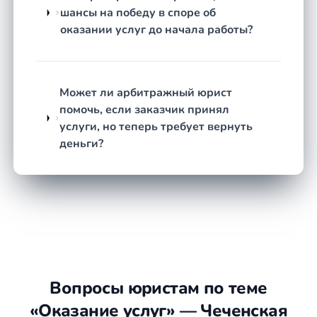
Подготовка документов.
Юрист составляет
шансы на победу в споре об
претензию, исковое заявление, расчёт
оказании услуг до начала работы?
требований и собирает доказательную базу.
Ведение дела.
Представление интересов на
переговорах, в суде или при исполнении
решения — в зависимости от выбранного пути.
Может ли арбитражный юрист
Контроль исполнения.
После вынесения
помочь, если заказчик принял
решения или подписания соглашения юрист
услуги, но теперь требует вернуть
помогает добиться фактического исполнения
деньги?
обязательств.
Что подготовить
Договор оказания услуг и все приложения
к нему (техническое задание,
спецификации, тарифы).
Акты сдачи-приёмки, отчёты об оказанных
Вопросы юристам по теме
услугах или документы, подтверждающие
«Оказание услуг» — Чеченская
их отсутствие.