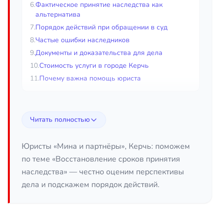
6.
Фактическое принятие наследства как
альтернатива
7.
Порядок действий при обращении в суд
8.
Частые ошибки наследников
9.
Документы и доказательства для дела
10.
Стоимость услуги в городе Керчь
11.
Почему важна помощь юриста
Восстановление срока принятия
Читать полностью
наследства в городе Керчь
Если вы пропустили срок принятия наследства,
Юристы «Мина и партнёры», Керчь: поможем
это ещё не означает, что право на имущество
по теме «Восстановление сроков принятия
утрачено навсегда. Закон предусматривает
наследства» — честно оценим перспективы
несколько способов вернуть срок и оформить
дела и подскажем порядок действий.
наследство, даже если со дня смерти
наследодателя прошло больше полугода.
Восстановление срока в городе Керчь требует