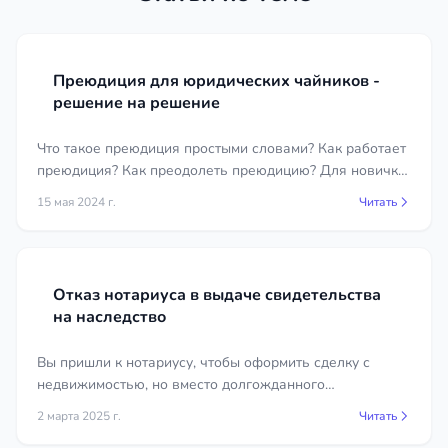
документы на наследственное имущество
и сведения о его составе;
медицинские справки, справки с работы,
Преюдиция для юридических чайников -
решение на решение
командировочные документы при ссылке
на болезнь или отъезд;
Что такое преюдиция простыми словами? Как работает
письменные показания свидетелей и
преюдиция? Как преодолеть преюдицию? Для новичка
переписка, подтверждающие
это довольно тяжело, как впрочем и для бывалого
неосведомлённость;
15 мая 2024 г.
Читать
юриста.
при фактическом принятии квитанции об
оплате, договоры, чеки на ремонт и
содержание.
Отказ нотариуса в выдаче свидетельства
на наследство
Юрист поможет определить, какие именно
доказательства нужны в вашей ситуации, и
Вы пришли к нотариусу, чтобы оформить сделку с
правильно их оформить.
недвижимостью, но вместо долгожданного
свидетельства получили отказ. Причина — право
Стоимость услуги в городе Керчь
2 марта 2025 г.
Читать
собственности не зарегистрировано.