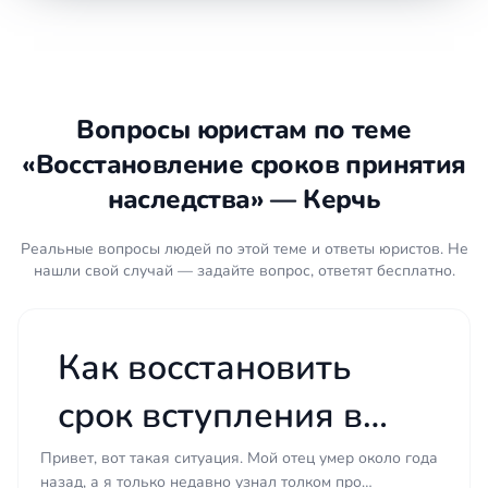
Суд восстановит срок только при наличии
действительно уважительных причин. Закон не
приводит исчерпывающего перечня, но практика
выработала устойчивые подходы. К ним обычно
относят:
Вопросы юристам по теме
«Восстановление сроков принятия
тяжёлую болезнь, беспомощное состояние
или длительное стационарное лечение;
наследства» — Керчь
незнание о смерти наследодателя при
отсутствии общения и проживании в
Реальные вопросы людей по этой теме и ответы юристов. Не
другом регионе или стране;
нашли свой случай — задайте вопрос, ответят бесплатно.
сокрытие другими наследниками факта
смерти или наличия имущества;
длительную командировку, экспедицию
Как восстановить
или нахождение в местах лишения
срок вступления в
свободы без связи.
Простое незнание закона, занятость или
наследство через суд,
Привет, вот такая ситуация. Мой отец умер около года
нежелание заниматься оформлением
назад, а я только недавно узнал толком про