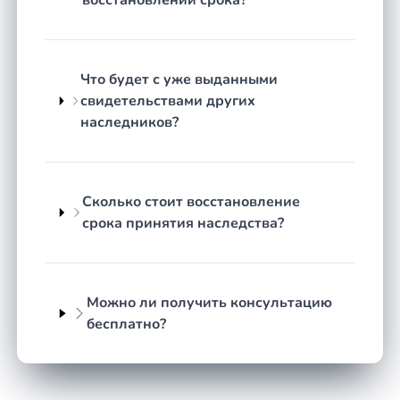
восстановлении срока?
срока на основании статьи 1155 Гражданского
кодекса РФ.
Внесудебный способ с согласия
Что будет с уже выданными
наследников
свидетельствами других
наследников?
Согласительный порядок самый быстрый и
наименее затратный: он не требует суда,
доказывания причин и оплаты госпошлины от
стоимости имущества. Однако срабатывает редко,
Сколько стоит восстановление
так как другие наследники чаще всего не
срока принятия наследства?
заинтересованы делиться и отказываются давать
согласие. Если хотя бы один против, остаётся
только суд, поэтому в городе Керчь большинство
Можно ли получить консультацию
дел проходят именно через суд.
бесплатно?
Что считается уважительной
причиной пропуска