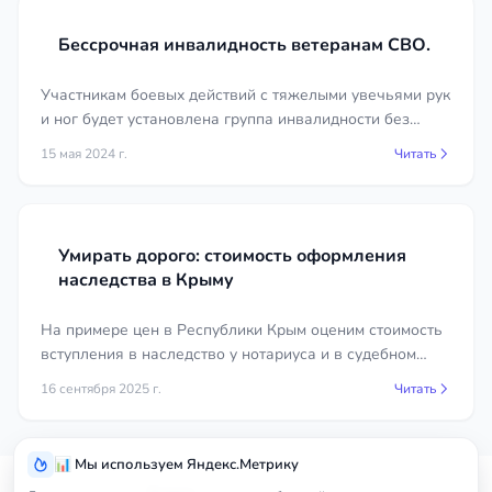
позицию в суде. Если вы столкнулись с пропуском
срока, не откладывайте решение, ведь время в
Бессрочная инвалидность ветеранам СВО.
таких делах играет против наследника. Получите
бесплатную первичную консультацию у
Участникам боевых действий с тяжелыми увечьями рук
специалистов в городе Керчь, а сравнить условия
и ног будет установлена группа инвалидности без
и цены вы сможете прямо в карточках юристов на
указания срока переосвидетельствования.
15 мая 2024 г.
Читать
нашем сайте.
Умирать дорого: стоимость оформления
наследства в Крыму
На примере цен в Республики Крым оценим стоимость
вступления в наследство у нотариуса и в судебном
порядке.
16 сентября 2025 г.
Читать
📊 Мы используем Яндекс.Метрику