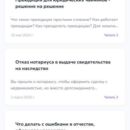
Преюдиция для юридических чайников -
паспорт наследника.
решение на решение
В конкретной ситуации список может отличаться
— юрист составит его под ваше наследственное
Что такое преюдиция простыми словами? Как работает
дело.
преюдиция? Как преодолеть преюдицию? Для новичка
это довольно тяжело, как впрочем и для бывалого
15 мая 2024 г.
Читать
Сколько стоят услуги
юриста.
наследственного юриста в городе
Керчь
Отказ нотариуса в выдаче свидетельства
Стоимость зависит от объёма работы: разовая
на наследство
консультация, подготовка документов нотариусу,
ведение наследственного дела или спор в суде
Вы пришли к нотариусу, чтобы оформить сделку с
стоят по-разному. Точные цены указаны в
недвижимостью, но вместо долгожданного
карточках юристов выше — там же видны
свидетельства получили отказ. Причина — право
2 марта 2025 г.
Читать
собственности не зарегистрировано.
рейтинг, опыт и отзывы. Первичную
консультацию по вашей ситуации можно получить
бесплатно.
Что делать с ошибками в отчестве,
Почему стоит обратиться к юристу