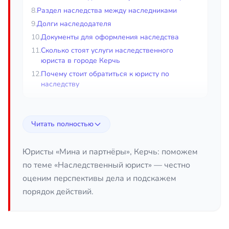
8.
Раздел наследства между наследниками
9.
Долги наследодателя
10.
Документы для оформления наследства
11.
Сколько стоят услуги наследственного
юриста в городе Керчь
12.
Почему стоит обратиться к юристу по
наследству
Наследственный юрист в городе
Читать полностью
Керчь
Наследство — это не только имущество, но и
Юристы «Мина и партнёры», Керчь: поможем
сроки, документы и нередко споры между
по теме «Наследственный юрист» — честно
родственниками. Наследственный юрист в городе
оценим перспективы дела и подскажем
Керчь помогает принять наследство без ошибок:
порядок действий.
вовремя обратиться к нотариусу, собрать
документы, восстановить пропущенный срок,
оспорить или защитить завещание и разделить