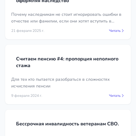
оформляя наследство
по наследству
Почему наследникам не стоит игнорировать ошибки в
Наследственные дела чувствительны к срокам и
отчестве или фамилии, если они хотят вступить в
формальностям: один пропущенный документ или
наследство.
21 февраля 2025 г.
Читать
месяц промедления может стоить доли в
квартире. Юрист видит всю картину, не даёт
другим наследникам ущемить ваши права и
доводит дело до свидетельства или решения суда.
Считаем пенсию #4: пропорция неполного
Опишите свою ситуацию — оценим перспективы
стажа
и подскажем порядок действий.
Для тех кто пытается разобраться в сложностях
исчисления пенсии
9 февраля 2024 г.
Читать
Бессрочная инвалидность ветеранам СВО.