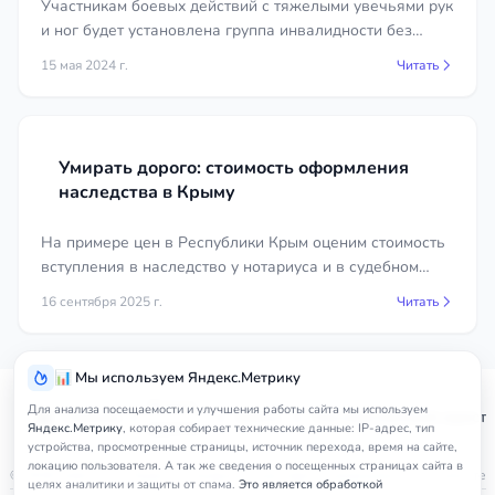
Участникам боевых действий с тяжелыми увечьями рук
и ног будет установлена группа инвалидности без
указания срока переосвидетельствования.
15 мая 2024 г.
Читать
Умирать дорого: стоимость оформления
наследства в Крыму
На примере цен в Республики Крым оценим стоимость
вступления в наследство у нотариуса и в судебном
порядке.
16 сентября 2025 г.
Читать
📊 Мы используем Яндекс.Метрику
Услуги
Для анализа посещаемости и улучшения работы сайта мы используем
Главная
Керчь
Наследственный юрист
юриста
Яндекс.Метрику
, которая собирает технические данные: IP-адрес, тип
устройства, просмотренные страницы, источник перехода, время на сайте,
локацию пользователя. А так же сведения о посещенных страницах сайта в
© 2026
nedicom
™. Права на товарный знак зарегистрированы в Роспатенте
целях аналитики и защиты от спама.
Это является обработкой