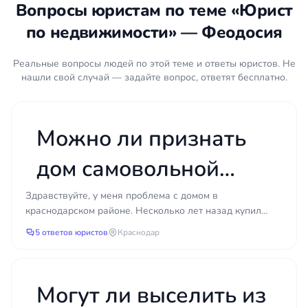
собственности. Юрист анализирует историю
Вопросы юристам по теме «Юрист
перехода прав на объект, наличие обременений,
по недвижимости» — Феодосия
арестов и залогов, проверяет дееспособность и
полномочия продавца. Особое внимание
Реальные вопросы людей по этой теме и ответы юристов. Не
уделяется правам третьих лиц, в том числе
нашли свой случай — задайте вопрос, ответят бесплатно.
несовершеннолетних, супругов и наследников. По
итогам проверки клиент получает понятную
картину рисков и обоснованные рекомендации,
Можно ли признать
заключать сделку или отказаться от нее.
дом самовольной
Порядок сопровождения сделки
постройкой и
Сопровождение сделки строится последовательно
Здравствуйте, у меня проблема с домом в
и охватывает все этапы от первичной
краснодарском районе. Несколько лет назад купил
сохранить его через
земельный участок и начал строиться, но честно
консультации до регистрации права. На
5 ответов юристов
Краснодар
говоря не разби...
начальном этапе юрист изучает ситуацию, цели
суд, если нет
клиента и пакет документов. Затем проводится
проверка объекта и сторон сделки, согласуются
разрешения на
Могут ли выселить из
условия договора и порядок расчетов. Юрист