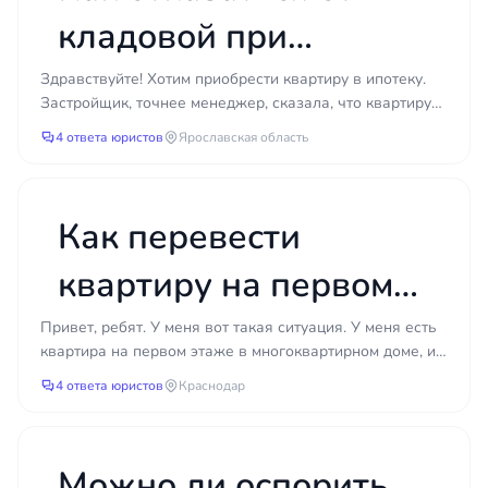
и при необходимости обратиться в суд.
кладовой при
Признание права собственности и
покупке квартиры у
Здравствуйте! Хотим приобрести квартиру в ипотеку.
оспаривание сделок
Застройщик, точнее менеджер, сказала, что квартиру
застройщика?
можно купить только с кладовой. Находимся на ста...
Иногда право собственности приходится
4 ответа юристов
Ярославская область
защищать или восстанавливать в судебном
порядке. Признание права собственности через
суд требуется при отсутствии
Как перевести
правоустанавливающих документов, при спорах о
наследстве, самовольных постройках или
квартиру на первом
незавершенном строительстве. Оспаривание
сделок применяется, когда договор заключен с
этаже в нежилое
Привет, ребят. У меня вот такая ситуация. У меня есть
пороком воли, под влиянием обмана, нарушения
квартира на первом этаже в многоквартирном доме, и
прав третьих лиц или с превышением
помещение для
я хочу открыть там небольшой магазин. Помещен...
4 ответа юристов
Краснодар
полномочий. Юрист определяет надлежащий
способ защиты, формирует доказательственную
открытия магазина?
базу и представляет интересы клиента в суде.
Каждая ситуация рассматривается
Можно ли оспорить