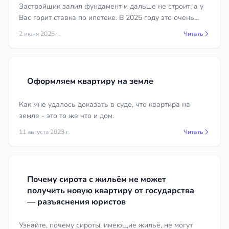
Документы для сопровождения
Застройщик залил фундамент и дальше не строит, а у
сделки
Вас горит ставка по ипотеке. В 2025 году это очень
распространенная ситуация в Крыму и Симферополе в
2 июня 2025 г.
Читать
Для качественной правовой проверки и
частности.
подготовки сделки потребуется определенный
пакет документов. Их состав зависит от типа
объекта и характера операции, но в большинстве
Оформляем квартиру на земле
случаев необходимы:
Как мне удалось доказать в суде, что квартира на
правоустанавливающие документы на
земле - это то же что и дом.
объект и выписка из ЕГРН;
11 августа 2023 г.
Читать
паспорта сторон и документы,
подтверждающие полномочия
представителей;
технический и кадастровый паспорта,
Почему сирота с жильём не может
поэтажный план при наличии;
получить новую квартиру от государства
согласие супруга на сделку, если оно
— разъяснения юристов
требуется;
Узнайте, почему сироты, имеющие жильё, не могут
документы о наследстве, дарении или