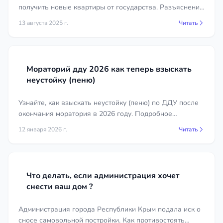
получить новые квартиры от государства. Разъяснения
приватизации при их наличии;
юристов по жилищным вопросам.
справки об отсутствии задолженности и о
13 августа 2025 г.
Читать
зарегистрированных лицах;
проект договора и документы о порядке
расчетов.
Мораторий дду 2026 как теперь взыскать
неустойку (пеню)
Стоимость услуг юриста по
недвижимости в городе Феодосия
Узнайте, как взыскать неустойку (пеню) по ДДУ после
окончания моратория в 2026 году. Подробное
Стоимость услуг зависит от вида работы и
руководство для дольщиков.
сложности конкретной ситуации. Разовая
12 января 2026 г.
Читать
консультация, проверка чистоты объекта, полное
сопровождение сделки и судебное
представительство оцениваются по-разному. На
Что делать, если администрация хочет
цену влияют тип недвижимости, объем проверки,
снести ваш дом ?
наличие спора и необходимость участия в суде. В
городе Феодосия расценки специалистов
Администрация города Республики Крым подала иск о
различаются, поэтому ориентироваться удобнее
сносе самовольной постройки. Как противостоять