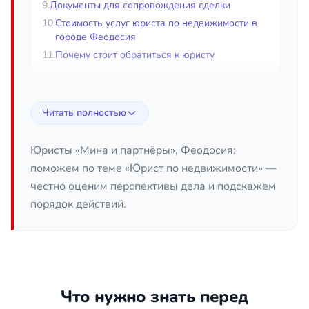
9.
Документы для сопровождения сделки
10.
Стоимость услуг юриста по недвижимости в
городе Феодосия
11.
Почему стоит обратиться к юристу
Юрист по недвижимости в городе
Читать полностью
Феодосия
Сделки с недвижимостью относятся к самым
Юристы «Мина и партнёры», Феодосия:
крупным и юридически сложным операциям в
поможем по теме «Юрист по недвижимости» —
жизни человека. Покупка квартиры, оформление
честно оценим перспективы дела и подскажем
дома, участие в долевом строительстве или
порядок действий.
вступление в наследство затрагивают
значительные суммы и требуют внимательной
правовой проверки. Юрист по недвижимости в
городе Феодосия помогает разобраться в
документах, оценить правовые риски сделки и
Что нужно знать перед
выстроить порядок действий так, чтобы интересы