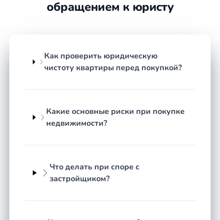
клиента были защищены на каждом этапе.
обращением к юристу
С какими задачами обращаются к
юристу по недвижимости
Как проверить юридическую
Спектр вопросов в сфере недвижимости широк и
чистоту квартиры перед покупкой?
затрагивает как куплю-продажу, так и
наследственные, долевые и регистрационные
отношения. Чаще всего к специалисту обращаются
по следующим поводам:
Какие основные риски при покупке
недвижимости?
сопровождение сделки купли-продажи
квартиры, дома или земельного участка;
проверка юридической чистоты объекта
перед покупкой;
Что делать при споре с
оформление и проверка договора
застройщиком?
долевого участия в строительстве;
споры с застройщиком о сроках, качестве и
неустойке;