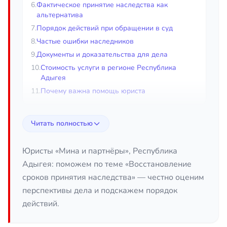
6.
Фактическое принятие наследства как
альтернатива
7.
Порядок действий при обращении в суд
8.
Частые ошибки наследников
9.
Документы и доказательства для дела
10.
Стоимость услуги в регионе Республика
Адыгея
11.
Почему важна помощь юриста
Восстановление срока принятия
Читать полностью
наследства в регионе Республика
Адыгея
Юристы «Мина и партнёры», Республика
Адыгея: поможем по теме «Восстановление
Если вы пропустили срок принятия наследства,
сроков принятия наследства» — честно оценим
это ещё не означает, что право на имущество
перспективы дела и подскажем порядок
утрачено навсегда. Закон предусматривает
действий.
несколько способов вернуть срок и оформить
наследство, даже если со дня смерти