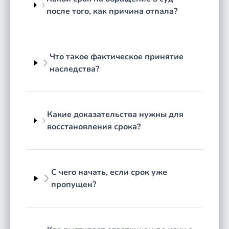
свидетельствующие о фактическом принятии.
после того, как причина отпала?
Если срок пропущен, нотариус откажет в выдаче
свидетельства, и для оформления прав
потребуется восстановить срок. Отсчёт ведётся от
даты смерти, а при признании человека умершим
Что такое фактическое принятие
судом от даты вступления решения в силу. В
наследства?
регионе Республика Адыгея наследники нередко
узнают о смерти родственника или о завещании
уже после истечения этого периода.
Какие доказательства нужны для
восстановления срока?
Два пути восстановления
пропущенного срока
Закон предусматривает два способа восстановить
С чего начать, если срок уже
пропущенный срок. Первый внесудебный: если
пропущен?
все наследники, уже принявшие наследство,
согласны включить опоздавшего, они оформляют
письменное согласие у нотариуса, прежние
свидетельства аннулируются и выдаются новые.