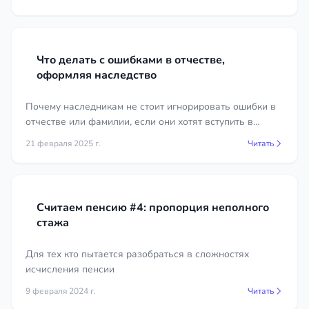
собственности не зарегистрировано.
Стоимость услуги в регионе
Республика Адыгея
Что делать с ошибками в отчестве,
Стоимость восстановления срока в регионе
оформляя наследство
Республика Адыгея зависит от выбранного пути,
сложности спора, числа наследников и объёма
Почему наследникам не стоит игнорировать ошибки в
имущества. Согласительный порядок обходится
отчестве или фамилии, если они хотят вступить в
наследство.
дешевле, поскольку ограничивается работой с
21 февраля 2025 г.
Читать
нотариусом, а судебное восстановление требует
подготовки иска, сбора доказательств и
представительства в заседаниях. Точную
стоимость работы конкретного специалиста вы
Считаем пенсию #4: пропорция неполного
можете увидеть в карточках юристов на нашем
стажа
сайте.
Для тех кто пытается разобраться в сложностях
Почему важна помощь юриста
исчисления пенсии
9 февраля 2024 г.
Читать
Дела о восстановлении срока относятся к