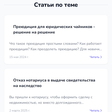
влияет на исход. Обычно требуются:
Статьи по теме
свидетельство о смерти и документы,
подтверждающие родство или завещание;
документы на наследственное имущество
Преюдиция для юридических чайников -
и сведения о его составе;
решение на решение
медицинские справки, справки с работы,
Что такое преюдиция простыми словами? Как работает
командировочные документы при ссылке
преюдиция? Как преодолеть преюдицию? Для новичка
на болезнь или отъезд;
это довольно тяжело, как впрочем и для бывалого
письменные показания свидетелей и
15 мая 2024 г.
Читать
юриста.
переписка, подтверждающие
неосведомлённость;
при фактическом принятии квитанции об
Отказ нотариуса в выдаче свидетельства
оплате, договоры, чеки на ремонт и
на наследство
содержание.
Вы пришли к нотариусу, чтобы оформить сделку с
Юрист поможет определить, какие именно
недвижимостью, но вместо долгожданного
доказательства нужны в вашей ситуации, и
свидетельства получили отказ. Причина — право
правильно их оформить.
2 марта 2025 г.
Читать