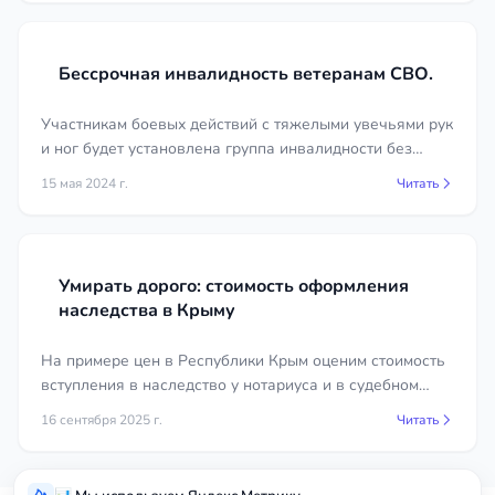
сложным: суд тщательно оценивает
уважительность причин, а другая сторона часто
активно возражает. Опытный юрист выберет
Бессрочная инвалидность ветеранам СВО.
способ защиты, оценит перспективы фактического
принятия, соберёт доказательства и построит
Участникам боевых действий с тяжелыми увечьями рук
позицию в суде. Если вы столкнулись с пропуском
и ног будет установлена группа инвалидности без
срока, не откладывайте решение, ведь время в
указания срока переосвидетельствования.
15 мая 2024 г.
Читать
таких делах играет против наследника. Получите
бесплатную первичную консультацию у
специалистов в регионе Республика Адыгея, а
сравнить условия и цены вы сможете прямо в
Умирать дорого: стоимость оформления
карточках юристов на нашем сайте.
наследства в Крыму
На примере цен в Республики Крым оценим стоимость
вступления в наследство у нотариуса и в судебном
порядке.
16 сентября 2025 г.
Читать