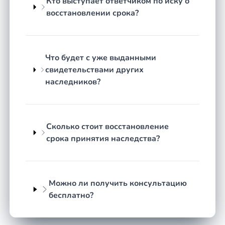
Кто выступает ответчиком по иску о
Второй судебный, он применяется, когда согласие
восстановлении срока?
получить невозможно или других наследников
нет, тогда наследник подаёт иск о восстановлении
срока на основании статьи 1155 Гражданского
кодекса РФ.
Что будет с уже выданными
свидетельствами других
Внесудебный способ с согласия
наследников?
наследников
Согласительный порядок самый быстрый и
наименее затратный: он не требует суда,
Сколько стоит восстановление
доказывания причин и оплаты госпошлины от
срока принятия наследства?
стоимости имущества. Однако срабатывает редко,
так как другие наследники чаще всего не
заинтересованы делиться и отказываются давать
Можно ли получить консультацию
согласие. Если хотя бы один против, остаётся
бесплатно?
только суд, поэтому в регионе Республика Адыгея
большинство дел проходят именно через суд.