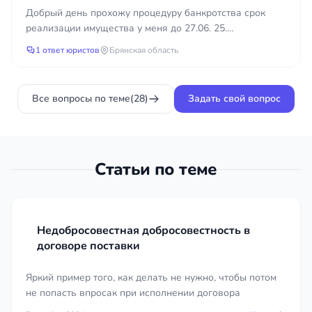
продлении
Добрый день прохожу процедуру банкротства срок
реализации имущества у меня до 27.06. 25.
реализации
Финансовый управляющий подал ходатайство о
1 ответ юристов
Брянская область
продлении реализац...
имущества?
Все вопросы по теме
(28)
Задать свой вопрос
Статьи по теме
Недобросовестная добросовестность в
договоре поставки
Яркий пример того, как делать не нужно, чтобы потом
не попасть впросак при исполнении договора