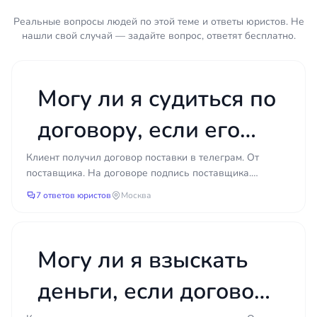
Что подготовить
Реальные вопросы людей по этой теме и ответы юристов. Не
нашли свой случай — задайте вопрос, ответят бесплатно.
Договор поставки со всеми
приложениями, спецификациями и
дополнительными соглашениями.
Могу ли я судиться по
Товарные накладные, УПД, счета-
договору, если его
фактуры, транспортные документы.
Акты приёмки или акты о несоответствии
мне прислали в
Клиент получил договор поставки в телеграм. От
товара (если составлялись).
поставщика. На договоре подпись поставщика.
Переписка с контрагентом: электронные
телеграме?
Покупатель счет с указанием перечня товаров оплатил
7 ответов юристов
письма, мессенджеры, официальные
Москва
(счет т...
претензии и ответы на них.
Платёжные документы, подтверждающие
оплату или её отсутствие.
Могу ли я взыскать
Заключение экспертизы или результаты
деньги, если договор
проверки качества — при наличии.
Споры по поставке редко решаются быстро, если