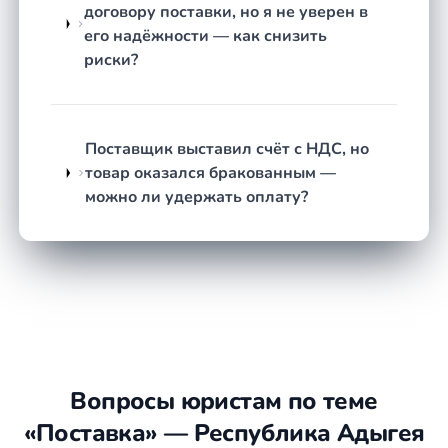
договору поставки, но я не уверен в
Разработка стратегии.
Исходя из ситуации
его надёжности — как снизить
выбирается путь: досудебное урегулирование,
риски?
переговоры, претензионный порядок или
сразу подготовка иска.
Подготовка документов.
Составляются
претензия, исковое заявление, ходатайства
Поставщик выставил счёт с НДС, но
или возражения — в зависимости от
товар оказался бракованным —
выбранного маршрута.
можно ли удержать оплату?
Представление интересов.
Юрист ведёт
переговоры с контрагентом, участвует в
судебных заседаниях, взаимодействует с
арбитражным судом или судом общей
юрисдикции.
Исполнение решения.
После получения
решения или мирового соглашения —
сопровождение исполнительного
Вопросы юристам по теме
производства, контроль фактического
«Поставка» — Республика Адыгея
взыскания.