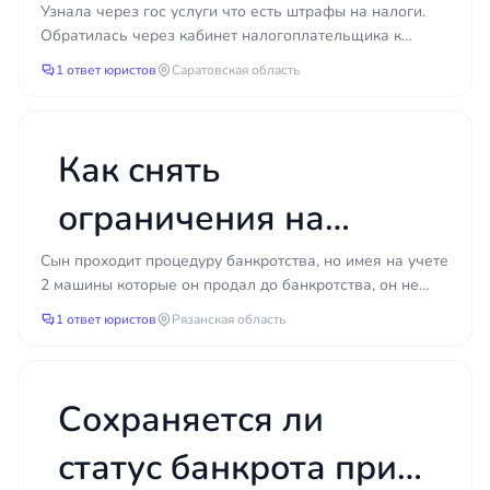
штрафы на налоги.
Узнала через гос услуги что есть штрафы на налоги.
Обратилась через кабинет налогоплательщика к
Обра
налоговой которая направила штрафы на
1 ответ юристов
Саратовская область
налоги.Попросила...
Как снять
ограничения на
регистрационные
Сын проходит процедуру банкротства, но имея на учете
2 машины которые он продал до банкротства, он не
действия с
может завершить банкротство, как снять с них огр...
1 ответ юристов
Рязанская область
автомобилей при
банкротстве сына?
Сохраняется ли
статус банкрота при