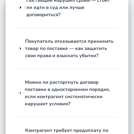
Поставщик нарушил сроки — стоит
досудебном порядке.
ли идти в суд или лучше
Составление и проверка договора
договориться?
поставки:
выявление невыгодных условий
до подписания, согласование
спецификаций, условий приёмки и
ответственности сторон.
Покупатель отказывается принимать
товар по поставке — как защитить
Работа с посредниками и цепочкой
свои права и взыскать убытки?
поставок:
споры между поставщиком,
посредником и конечным покупателем,
когда ответственность размыта между
несколькими участниками.
Можно ли расторгнуть договор
поставки в одностороннем порядке,
Как строится работа
если контрагент систематически
Оценка перспектив дела.
Юрист изучает
нарушает условия?
договор, первичные документы и переписку,
после чего честно объясняет: какие требования
обоснованны, какие сложно доказать и чего
реально ожидать — без лишних обещаний.
Контрагент требует предоплату по