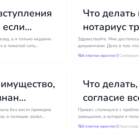
 вступления
Что делать 
, если
нотариус тр
украинских
азад, а я только недавно
Здравствуйте. Мне досталось
л в тяжелой ситу...
документами. Дело в том, чт
не работаю
6 ответов юристов
Симфероп
 имущество,
Что делать,
знан
согласие в
им?
выдачи сви
опала без вести примерно
Привет, столкнулся с пробле
в, в полицию заявл...
завещание, в котором я получ
6 ответов юристов
Краснодар