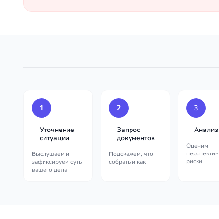
1
2
3
Уточнение
Запрос
Анализ
ситуации
документов
Оценим
перспектив
Выслушаем и
Подскажем, что
риски
зафиксируем суть
собрать и как
вашего дела