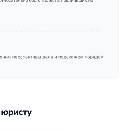
тносительно обстоятельств, повлиявших на
 ли реальные основания для оспаривания. Если
 опрашиваются свидетели, при необходимости
ценим перспективы дела и подскажем порядок
вляет документы для подачи в суд.
ды противоположной стороны.
аследства по закону или через другой порядок.
 юристу