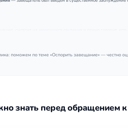
дения
— завещатель был введён в существенное заблуждение о
уацию, смотрит на имеющиеся сведения и прямо говорит, есть
шних затрат.
цинские документы, проводится анализ нотариального дела,
ртиза.
ика: поможем по теме «Оспорить завещание» — честно о
ирует правовую позицию, определяет основания иска и соста
ует в заседаниях, работает с экспертами, реагирует на дово
ещание признано недействительным — помощь в оформлении н
туп)
жно знать перед обращением к
додателем
вки) о состоянии здоровья завещателя