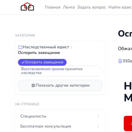
Главная
Лента
Задать вопрос
Найти юрис
Ос
КАТЕГОРИЯ
Наследственный юрист
Обжал
Оспорить завещание
310
д
Оспорить завещание
Восстановление сроков принятия
наследства
Н
Показать другие категории
М
НА СТРАНИЦЕ
Специалисты
Бесплатная консультация