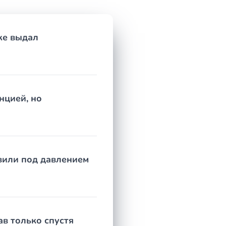
же выдал
 узнали о нарушении своих прав, а в некоторых
ансы на результат. Начать стоит с честного
принесёт результата.
нцией, но
авили под давлением
ав только спустя