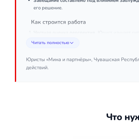
Завещание составлено под влиянием заблуж
его решение.
Как строится работа
Честная оценка перспектив.
Юрист изучает сит
шансов нет — вы узнаете об этом сразу, без ли
Читать полностью
Сбор доказательной базы.
Запрашиваются меди
назначается посмертная психиатрическая экспе
Юристы «Мина и партнёры», Чувашская Республ
Подготовка искового заявления.
Юрист формул
действий.
Представление интересов в суде.
Юрист участв
Сопровождение после решения суда.
Если зав
Что подготовить
Копия оспариваемого завещания (если есть дос
Что ну
Свидетельство о смерти завещателя
Документы, подтверждающие родство с насле
Медицинские документы (выписки, карты, спра