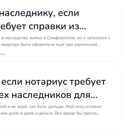
наследнику, если
ебует справки из
 органов, которые уже
 в наследство жилье в Симферополе, но я запутался с
о квартира была оформлена ещё при украинской...
т?
оль
 если нотариус требует
сех наследников для
детельства на долю?
мой и не знаю, как быть дальше. Мой отец оставил
аю долю в доме и деньги. Всё вроде бы просто,...