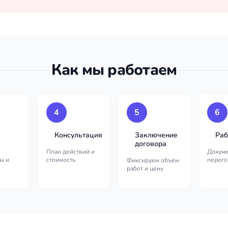
Как мы работаем
4
5
6
Консультация
Заключение
Раб
договора
План действий и
Докуме
ы и
стоимость
перего
Фиксируем объём
работ и цену