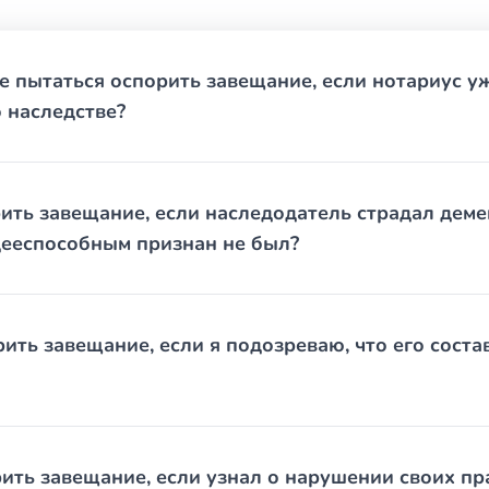
дить обстоятельства составления завещания
, если они есть
е пытаться оспорить завещание, если нотариус у
ства
 наследстве?
ности: как правило, у вас есть один год с момента, когда вы
ристу, тем больше доказательств удастся собрать и тем выше ш
смысл идти в суд, и не тратить силы и деньги там, где это не 
ть завещание, если наследодатель страдал деме
ееспособным признан не был?
ить завещание, если я подозреваю, что его сост
рить завещание, если узнал о нарушении своих пр