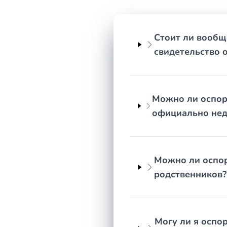
Сведения о свидетелях, которые могут подтвер
Переписка, записи, видео- или аудиоматериалы
Стоит ли вообщ
Информация о составе наследственного имуще
свидетельство о
Оспаривание завещания — дело с чётким сроком дав
случаях — три года. Чем раньше вы обратитесь к ю
разговора о перспективах — чтобы понять, есть ли 
Можно ли оспори
официально нед
Можно ли оспор
родственников?
Могу ли я оспо