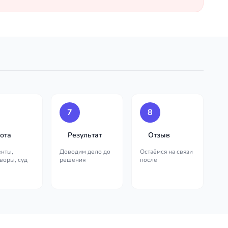
7
8
ота
Результат
Отзыв
нты,
Доводим дело до
Остаёмся на связи
воры, суд
решения
после