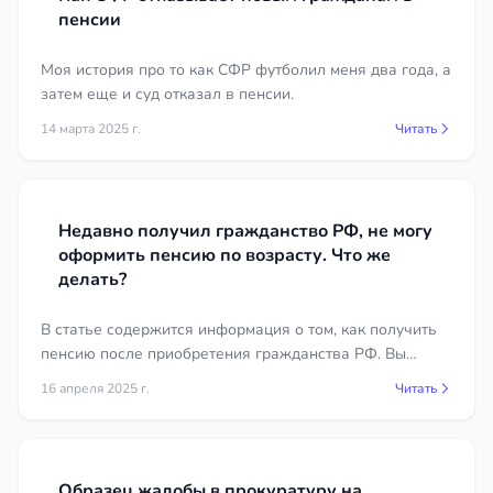
документы о льготах, инвалидности или
пенсии
иждивенцах при их наличии.
Моя история про то как СФР футболил меня два года, а
Стоимость услуг пенсионного
затем еще и суд отказал в пенсии.
юриста в регионе Чувашская
14 марта 2025 г.
Читать
Республика
Цена правовой помощи зависит от сложности
спора, объёма документов и необходимости
Недавно получил гражданство РФ, не могу
судебного разбирательства. Устная консультация
оформить пенсию по возрасту. Что же
и анализ ситуации стоят дешевле, чем полное
делать?
сопровождение дела с подготовкой иска и
участием в заседаниях. Отдельно может
В статье содержится информация о том, как получить
пенсию после приобретения гражданства РФ. Вы
оплачиваться сбор архивных справок и
узнаете о необходимых документа и порядке
составление досудебной жалобы. Конкретные
16 апреля 2025 г.
Читать
оформления.
расценки специалистов в регионе Чувашская
Республика указаны в карточках юристов, что
позволяет заранее оценить бюджет и выбрать
подходящего исполнителя без скрытых платежей.
Образец жалобы в прокуратуру на