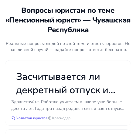
затягивать с подачей заявления невыгодно. На
Вопросы юристам по теме
рассмотрение заявления Социальному фонду
«Пенсионный юрист» — Чувашская
отводится установленный законом срок, по
Республика
истечении которого выносится решение о
назначении либо об отказе. Решение об отказе
можно обжаловать в вышестоящий орган фонда
Реальные вопросы людей по этой теме и ответы юристов. Не
нашли свой случай — задайте вопрос, ответят бесплатно.
или сразу в суд. Для обращения в суд действует
общий срок исковой давности, однако по
требованиям о защите пенсионных прав суды
нередко учитывают длящийся характер
Засчитывается ли
нарушения. Своевременная консультация юриста
декретный отпуск и
в регионе Чувашская Республика помогает не
пропустить значимые сроки и зафиксировать дату
отпуск по уходу за
обращения.
Здравствуйте. Работаю учителем в школе уже больше
десяти лет. Года три назад родился сын, я взял отпуск
ребёнком в льготный
по уходу за ребёнком до трёх лет. Сейчас верну...
Порядок защиты пенсионных
6 ответов юристов
Краснодар
прав
педагогический или