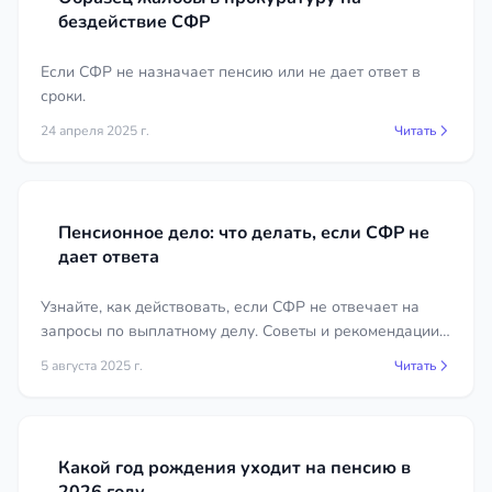
бездействие СФР
Почему стоит обратиться к
Если СФР не назначает пенсию или не дает ответ в
специалисту
сроки.
Пенсионные дела требуют точного знания
24 апреля 2025 г.
Читать
законодательства и умения работать с архивными
и расчётными документами, поэтому
самостоятельная защита прав нередко
оборачивается потерей времени. Опытный
Пенсионное дело: что делать, если СФР не
пенсионный юрист в регионе Чувашская
дает ответа
Республика оценит перспективы спора,
подготовит обоснованную позицию и возьмёт на
Узнайте, как действовать, если СФР не отвечает на
себя взаимодействие с Социальным фондом и
запросы по выплатному делу. Советы и рекомендации
для эффективного решения проблемы.
судом. Первичная консультация предоставляется
5 августа 2025 г.
Читать
бесплатно: вы сможете задать вопросы и понять,
как добиться справедливого размера пенсии.
Ознакомьтесь с ценами и профилями
специалистов в карточках на странице и выберите
Какой год рождения уходит на пенсию в
юриста, которому доверите своё дело.