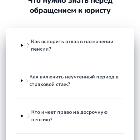
Что нужно знать перед
заметно повлиять на итоговую сумму выплат.
обращением к юристу
С какими вопросами обращаются
к пенсионному юристу
Как оспорить отказ в назначении
Спектр пенсионных споров широк, и многие из
пенсии?
них требуют детального анализа документов и
судебной практики. В регионе Чувашская
Республика к специалисту чаще всего приходят со
следующими запросами:
Как включить неучтённый период в
страховой стаж?
отказ Социального фонда в назначении
страховой или досрочной пенсии;
невключение отдельных периодов работы
в страховой или льготный стаж;
Кто имеет право на досрочную
занижение размера пенсии и
пенсию?
необходимость перерасчёта;
назначение досрочной пенсии за работу