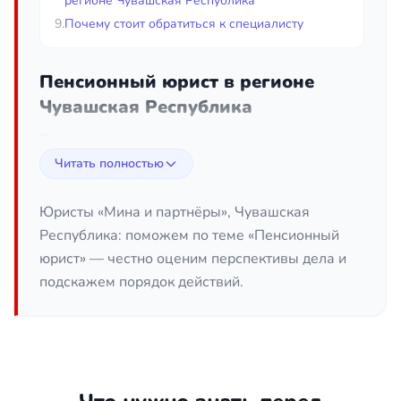
регионе Чувашская Республика
9.
Почему стоит обратиться к специалисту
Пенсионный юрист в регионе
Чувашская Республика
Пенсионные права гражданина закреплены
законом, однако на практике их реализация
Читать полностью
нередко сопровождается отказами, недоучётом
стажа и заниженным размером выплат.
Юристы «Мина и партнёры», Чувашская
Пенсионный юрист в регионе Чувашская
Республика: поможем по теме «Пенсионный
Республика помогает разобраться в нормах
юрист» — честно оценим перспективы дела и
законодательства, корректно оформить
подскажем порядок действий.
документы, добиться правильного назначения и
перерасчёта пенсии, а также оспорить
незаконные решения Социального фонда России.
Грамотная правовая поддержка позволяет
избежать потери времени и денег, ведь даже
один неучтённый период работы способен