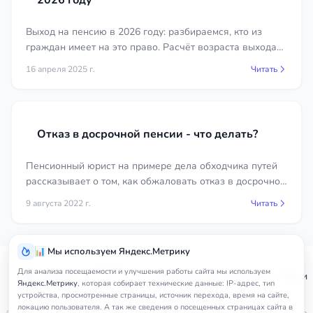
2026 году
Выход на пенсию в 2026 году: разбираемся, кто из
граждан имеет на это право. Расчёт возраста выхода
на пенсию для мужчин и женщин, родившихся в
16 апреля 2025 г.
Читать
разные годы.
Отказ в досрочной пенсии - что делать?
Пенсионный юрист на примере дела обходчика путей
рассказывает о том, как обжаловать отказ в досрочной
пенсии в суде.
9 августа 2022 г.
Читать
📊 Мы используем Яндекс.Метрику
Услуги
Для анализа посещаемости и улучшения работы сайта мы используем
Главная
Чувашская Республика
Пенсио
юриста
Яндекс.Метрику
, которая собирает технические данные: IP-адрес, тип
устройства, просмотренные страницы, источник перехода, время на сайте,
локацию пользователя. А так же сведения о посещенных страницах сайта в