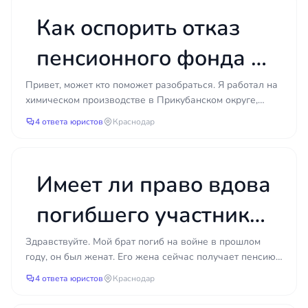
п.4 ст. 30?
помогает заранее подготовить контраргументы. В
Как оспорить отказ
регионе Чувашская Республика наиболее
распространены такие ситуации:
пенсионного фонда в
недостаточный страховой стаж по данным
досрочной пенсии по
Привет, может кто поможет разобраться. Я работал на
фонда при наличии неучтённых периодов;
химическом производстве в Прикубанском округе,
Списку № 2 при
отсутствие сведений о работе у
Краснодар, примерно 15 лет, с конца 90-х примерно....
4 ответа юристов
Краснодар
работодателя или его ликвидация;
работе на химическом
ошибки и неточности в записях трудовой
книжки;
производстве?
Имеет ли право вдова
непредставление справок,
подтверждающих льготный характер
погибшего участника
работы;
спорная квалификация периодов учёбы,
СВО на
Здравствуйте. Мой брат погиб на войне в прошлом
ухода за детьми, службы;
году, он был женат. Его жена сейчас получает пенсию
одновременное
недостаток индивидуальных пенсионных
по потере кормильца, это около 20 тысяч в месяц. Н...
4 ответа юристов
Краснодар
коэффициентов.
получение двух