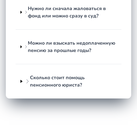
назначения пенсии: достижение пенсионного
возраста, наличие минимального страхового
Нужно ли сначала жаловаться в
стажа и необходимого количества пенсионных
фонд или можно сразу в суд?
коэффициентов. Подсчёт стажа ведётся по
правилам, утверждённым Правительством, а
сведения учитываются на индивидуальном
Можно ли взыскать недоплаченную
лицевом счёте застрахованного лица.
пенсию за прошлые годы?
Значительная часть споров возникает именно из-
за расхождений между фактически
отработанными периодами и данными,
имеющимися у Социального фонда. Юрист
Сколько стоит помощь
анализирует трудовую книжку, архивные справки
пенсионного юриста?
и выписку из лицевого счёта, чтобы выявить
расхождения и обосновать включение спорных
периодов.
Сроки в пенсионных вопросах
Пенсия назначается со дня обращения за ней, но
не ранее возникновения права на неё, поэтому