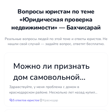
В ЕГРН Вы можете увидеть аресты или
несоответствие адреса/собственника. Но правовую
Вопросы юристам по теме
историю Вы вряд ли сможете оценить.
«Юридическая проверка
недвижимости» — Бахчисарай
Реальные вопросы людей по этой теме и ответы юристов. Не
нашли свой случай — задайте вопрос, ответят бесплатно.
Можно ли признать
дом самовольной
постройкой и
Здравствуйте, у меня проблема с домом в
краснодарском районе. Несколько лет назад купил
сохранить его через
земельный участок и начал строиться, но честно
5 ответов юристов
Краснодар
говоря не разби...
суд, если нет