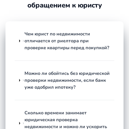
проводим?
обращением к юристу
Сделку можно проводить только, если понимаете
последствия риска. Иногда последствия в виде
возвращения квартиры не наступают. Например,
при занижении стоимости покупки. Однако, если
Чем юрист по недвижимости
есть другие обстоятельтсва, занижение стоимости
отличается от риелтора при
может послужить одной из причин по которой суд
проверке квартиры перед покупкой?
вернет квартиру предидущему владельцу.
Вы учитываете все риски?
Можно ли обойтись без юридической
Нет. Все риски учесть не сможет никто.
проверки недвижимости, если банк
уже одобрил ипотеку?
Чем Вы лучше агенства
недвижимости? Они ведь тоже
проверяют
Сколько времени занимает
Агенство, как правило работает не на Вас, а на
юридическая проверка
продавца. Это значит, что оно заинтересовано в
недвижимости и можно ли ускорить