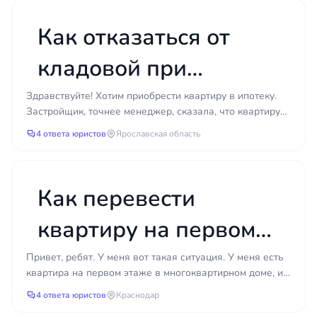
как вернуть землю?
Как отказаться от
кладовой при
покупке квартиры у
Здравствуйте! Хотим приобрести квартиру в ипотеку.
Застройщик, точнее менеджер, сказала, что квартиру
застройщика?
можно купить только с кладовой. Находимся на ста...
4 ответа юристов
Ярославская область
Как перевести
квартиру на первом
этаже в нежилое
Привет, ребят. У меня вот такая ситуация. У меня есть
квартира на первом этаже в многоквартирном доме, и
помещение для
я хочу открыть там небольшой магазин. Помещен...
4 ответа юристов
Краснодар