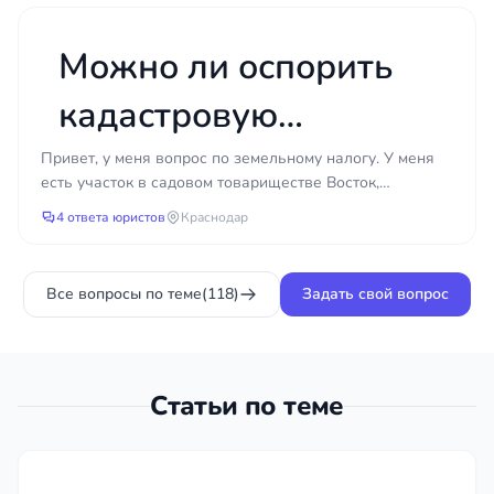
открытия магазина?
Можно ли оспорить
кадастровую
стоимость участка,
Привет, у меня вопрос по земельному налогу. У меня
есть участок в садовом товариществе Восток,
чтобы снизить
Краснодар, и недавно я получил уведомление о
4 ответа юристов
Краснодар
налоговом...
земельный налог?
Все вопросы по теме
(118)
Задать свой вопрос
Статьи по теме