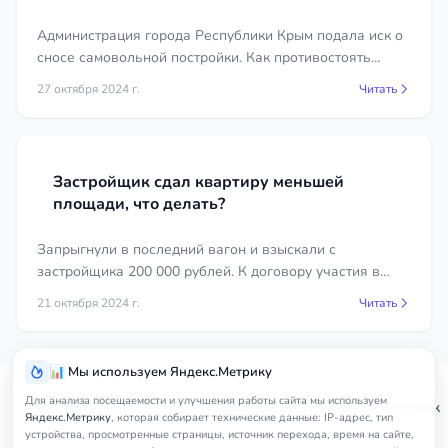
Администрация города Республики Крым подала иск о
сносе самовольной постройки. Как противостоять
незаконному сносу собственного жилья. Актуальная
27 октября 2024 г.
Читать
судебная практика.
Застройщик сдал квартиру меньшей
площади, что делать?
Запрыгнули в последний вагон и взыскали с
застройщика 200 000 рублей. К договору участия в
долевом строительстве с 1 сентября 2024 года не
21 октября 2024 г.
Читать
применяется Закон РФ «О защите прав потребителей»
в части штрафов, пеней и процентов.
📊 Мы используем Яндекс.Метрику
Услуги
Для анализа посещаемости и улучшения работы сайта мы используем
Главная
Бахчисарай
Юрист по недвижи
юриста
Яндекс.Метрику
, которая собирает технические данные: IP-адрес, тип
устройства, просмотренные страницы, источник перехода, время на сайте,