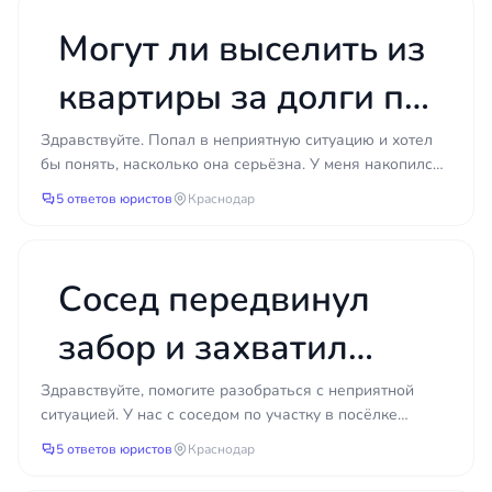
разрешения на
Могут ли выселить из
строительство?
квартиры за долги по
коммунальным
Здравствуйте. Попал в неприятную ситуацию и хотел
бы понять, насколько она серьёзна. У меня накопился
платежам, если это
долг по коммунальным платежам – отопление, водос...
5 ответов юристов
Краснодар
единственное жильё?
Сосед передвинул
забор и захватил
часть моего
Здравствуйте, помогите разобраться с неприятной
ситуацией. У нас с соседом по участку в посёлке
земельного участка:
Сосновый Бор возникла проблема с границами земли.
5 ответов юристов
Краснодар
Сосе...