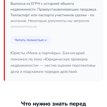
Выписка из ЕГРН с историей объекта
недвижимости. Правоустанавливающие продавца.
Техпаспорт или паспорта участников сделки - по
желанию. Некоторые документы мы запросим
дополнительно
Что проверяете?
Читать полностью
Проверяем сайт суда по адресу недвижимости и
при наличии фамилий предидущих владельцев -
Юристы «Мина и партнёры», Бахчисарай:
на наличие споров по их фамилиям. Проверим
поможем по теме «Юридическая проверка
сайт ФССП по фамилии владельца, при наличии
недвижимости» — честно оценим перспективы
подозрений на "каскад" продаж проверим
дела и подскажем порядок действий.
фамилию предидущего владельца. Проверим
федресурс на предмет банкротсва продавца.
Проверим основание возникновения права
собственности и возможные риски.
Если есть риски сделку не
Что нужно знать перед