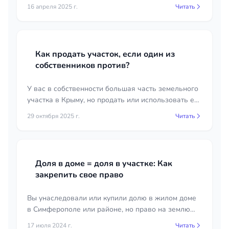
почему его услуги могут быть полезны.
16 апреля 2025 г.
Читать
Информация будет интересна всем, кто хочет
разобраться в этой профессии и её значении.
Как продать участок, если один из
собственников против?
У вас в собственности большая часть земельного
участка в Крыму, но продать или использовать его
мешает один из совладельцев с маленькой долей?
29 октября 2025 г.
Читать
Узнайте, как законно выкупить незначительную
долю через.
Доля в доме = доля в участке: Как
закрепить свое право
Вы унаследовали или купили долю в жилом доме
в Симферополе или районе, но право на землю
под ним не оформлено? Узнайте, как через суд
17 июля 2024 г.
Читать