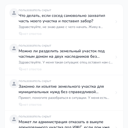
пользователь скрыт
Что делать, если сосед самовольно захватил
часть моего участка и поставил забор?
Здравствуйте, не знаю даже с чего начать. Живу в
Краснодаре, и вот буквально месяц назад заметила, что
нет ответов
сосед переставил забор у себя на участке. Выглядит это
так: он буквально наехал на мою землю метров на
пользователь скрыт
полтора-два, может быть чуть больше. Раньше забор
Можно ли разделить земельный участок под
стоял одной линией, а теперь его новый забор идёт уже
частным домом на двух наследников без
на моей территории. Я его пыталась спросить вежливо,
продажи?
Здравствуйте. У меня такая ситуация: отец оставил нам с
что это всё значит, но он не признаёт никаких ошибок и
братом земельный участок с домом в посёлке
нет ответов
говорит, что это всегда была его граница. Честно говоря, я
Краснодарский. Дом старый, но стоит, участок примерно
запуталась, что мне теперь делать. Есть ли у меня вообще
шесть соток. Мы с братом хотим оба остаться жить на этой
пользователь скрыт
какие-то права, или он уже присвоил себе мою землю?
земле, каждый построить свой дом или отремонтировать
Законно ли изъятие земельного участка для
Нужно ли мне как-то официально это оформлять,
существующий, но на своей части. Вопрос в том, можно
муниципальных нужд без справедливой
составлять акт или что-то в этом роде? И главное —
ли как-то разделить участок между нами в натуре, чтобы у
компенсации?
реально ли через суд это вернуть, если дойдёт до того?
Привет, помогите разобраться в ситуации. У меня есть
каждого была своя земля, и без необходимости всё это
Участки у нас вроде зарегистрированы в кадастре, есть
небольшой участок земли, и вот недавно пришло
нет ответов
продавать и потом покупать заново. Какие вообще есть
документы на земельный участок. Подскажите,
уведомление от администрации о том, что его хотят изъять
способы? Нужно ли идти в суд или это можно как-то через
пожалуйста, куда мне обратиться в первую очередь и
для строительства дороги и общественного пространства.
пользователь скрыт
нотариуса решить? И ещё интересует, какой минимальный
какой будет первый шаг?
Я ничего не против, но компенсация, которую они
Может ли администрация отказать в выкупе
размер участка должен быть у каждого после раздела,
предлагают, просто смешная — она в два раза ниже
арендованного участка под ИЖС, если дом уже
чтобы можно было нормально дом построить или