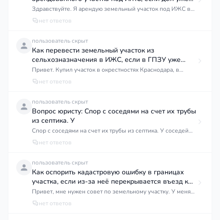
реальной стоимости участка в нашем районе. Я проверила
построен?
отремонтировать. Спасибо.
Здравствуйте. Я арендую земельный участок под ИЖС в
предложения соседей и узнала в агентствах — все ясно
Краснодаре уже семь лет, ещё в 2017-м году заключил
нет ответов
дают понять, что оценка занижена. Теперь я в
договор с администрацией. На этом участке я построил
растерянности. Понимаю, что муниципальные нужды —
свой дом, всё по плану, получил разрешение на
пользователь скрыт
это необходимость, но неужели я должна просто
строительство, потом ввёл дом в эксплуатацию. В общем,
Как перевести земельный участок из
смириться с убытком? Участок давно планировала под
дом стоит, живу в нём со своей семьей. Сейчас решил
сельхозназначения в ИЖС, если в ГПЗУ уже
дачу, он для меня был накоплением. Может ли быть
земельный участок выкупить у администрации. Написал
указан жилой дом?
какой-то порядок справедливой оценки? И вообще, на что
Привет. Купил участок в окрестностях Краснодара, в
заявление, но мне в ответ говорят, что они не будут
я могу опереться в законодательстве, чтобы оспорить их
Прикубанском округе. На бумаге он значится как
нет ответов
продавать этот участок, мол, нежелательно по местному
расценки? Подскажите, пожалуйста, реально ли добиться
сельхозземля, но когда я поехал туда, оказалось, что на
плану развития. Как это может быть, если я уже всё
справедливой компенсации, какие шаги предпринять и на
нём уже стоит жилой дом. Когда запросил генплан, в
пользователь скрыт
построил? Есть ли у администрации право вообще
какую помощь рассчитывать? Участок расположен в
ГПЗУ действительно отмечен жилой дом. Получается, что
Вопрос юристу: Спор с соседями на счет их трубы
отказать мне в выкупе земли под готовым домом? Или я
нашем регионе, неподалёку от улицы Ставропольской.
использование фактическое есть, а по документам земля
из септика. У
могу как-то заставить их продать участок, например через
под сельхоз. Хочу всё законно оформить, чтобы потом не
суд? И вообще, какие у меня есть права в этой ситуации?
Спор с соседями на счет их трубы из септика. У соседей
было проблем с регистрацией или продажей.
возле забора по горизонтали нет канавы они ее засыпали
нет ответов
Подскажите, как мне перевести участок в ИЖС? Может ли
и провели по диагонали где рядом расположен участок
быть проблема из-за того, что дом уже в ГПЗУ указан? И я
моей бабушки и наш с мужем трубу от септика, труба
пользователь скрыт
правильно понимаю, что нужно как-то менять вид
также выходит где лэп, рядом у нас стоит скважина, кто
Как оспорить кадастровую ошибку в границах
разрешённого использования через администрацию, или
прав и что делать
участка, если из-за неё перекрывается въезд к
есть другой способ? Что нужно подготовить и куда
дому?
подавать документы?
Привет, мне нужен совет по земельному участку. У меня
есть дом с участком, и недавно сосед заявил, что по его
нет ответов
кадастровым данным его земля переходит на мою
территорию и он начал ограждать эту часть. Я проверил