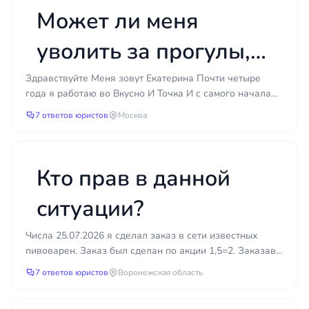
Может ли меня
уволить за прогулы,
если расписание не
Здравствуйте Меня зовут Екатерина Почти четыре
года я работаю во Вкусно И Точка И с самого начала
выкладывают?
виду нарушения по отношению ко мне Но в последнее
7 ответов юристов
Москва
вр...
Кто прав в данной
ситуации?
Числа 25.07.2026 я сделал заказ в сети известных
пивоварен. Заказ был сделан по акции 1,5=2. Заказав
3 по 1,5 , я рассчитывал и рассчитал, что по акци...
7 ответов юристов
Воронежская область