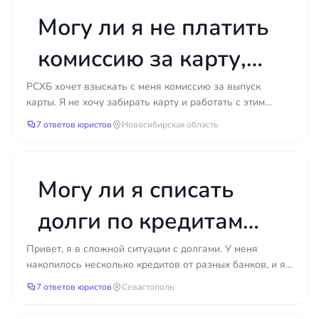
Могу ли я не платить
комиссию за карту,
которую я не
РСХБ хочет взыскать с меня комиссию за выпуск
карты. Я не хочу забирать карту и работать с этим
активировала?
банком, но в поддержке мне сказали что я все равно
7 ответов юристов
Новосибирская область
обя...
Могу ли я списать
долги по кредитам
через МФЦ без суда
Привет, я в сложной ситуации с долгами. У меня
накопилось несколько кредитов от разных банков, и я
и что для этого
честно уже не вижу способа их погасить. Работы нет,...
7 ответов юристов
Севастополь
нужно?