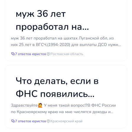
муж 36 лет
проработал на
шахтах Луганской
муж 36 лет проработал на шахтах Луганской обл, из
них 25 лет в ВГСЧ,(1994-2020) для выплаты ДСО нужно
обл, из них 2
подтвердить, что шахты были третьей категории и...
7 ответов юристов
Ростовская область
Что делать, если в
ФНС появились
неизвестные доходы
Здравствуйте🙋 У меня такой вопрос⁉В ФНС России
по Красноярскому краю на мне числятся доходы и
и налоговый вычет:
налоговый вычет 13% более 50 тыс рублей от ООО
7 ответов юристов
Красноярский край
ФОНКОР з...