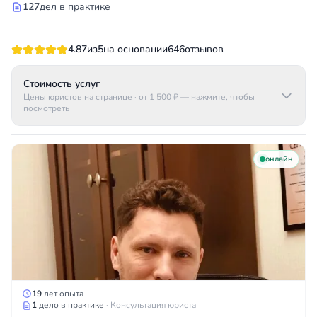
127
дел в практике
4.87
из
5
на основании
646
отзывов
Стоимость услуг
Цены юристов на странице
· от 1 500 ₽
— нажмите, чтобы
посмотреть
онлайн
19
лет опыта
1
дело в практике
· Консультация юриста