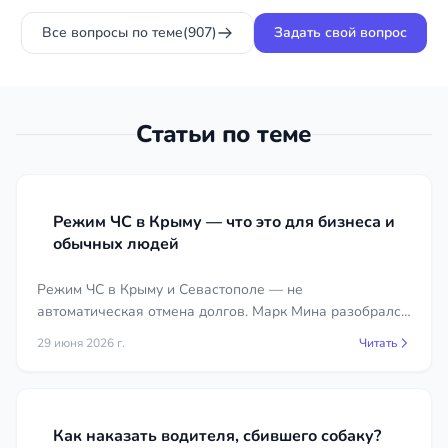
возможные причины
Все вопросы по теме
(907)
Задать свой вопрос
и куда обратиться?
Статьи по теме
Режим ЧС в Крыму — что это для бизнеса и
обычных людей
Режим ЧС в Крыму и Севастополе — не
автоматическая отмена долгов. Марк Мина разобрался
как он влияет на договор аренды, кредит, ЖКУ и
29 июня 2026 г.
Читать
задолженность по алиментам: нормы, сроки, нужные
документы.
Как наказать водителя, сбившего собаку?