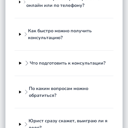
онлайн или по телефону?
По каким вопросам можно
обратиться
Семейные и жилищные споры, наследство,
Как быстро можно получить
трудовые и кредитные вопросы, недвижимость и
консультацию?
земля, ДТП и страховые, споры с компаниями и
госорганами, защита прав потребителей и другие.
На сайте — юристы и адвокаты с разной
Что подготовить к консультации?
специализацией, реальными офисами и отзывами.
Опишите вопрос — оценим перспективы и
подскажем, что делать дальше.
По каким вопросам можно
обратиться?
Юрист сразу скажет, выиграю ли я
дело?