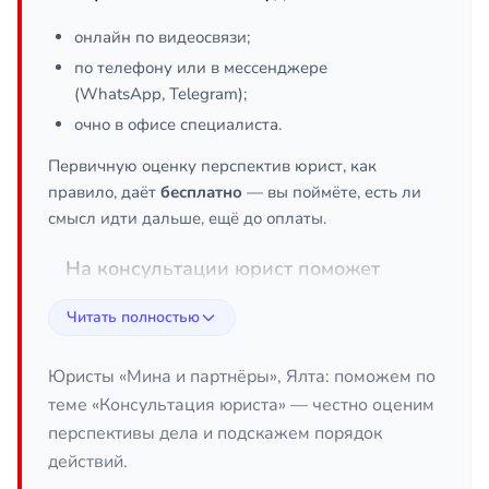
онлайн по видеосвязи;
по телефону или в мессенджере
(WhatsApp, Telegram);
очно в офисе специалиста.
Первичную оценку перспектив юрист, как
правило, даёт
бесплатно
— вы поймёте, есть ли
смысл идти дальше, ещё до оплаты.
На консультации юрист поможет
разобраться в ситуации и ваших правах,
Читать полностью
оценить риски и перспективы;
понять, какие документы собрать и в
Юристы «Мина и партнёры», Ялта: поможем по
какие сроки действовать;
теме «Консультация юриста» — честно оценим
составить претензию, заявление, жалобу
перспективы дела и подскажем порядок
или иск;
действий.
выбрать стратегию: досудебное