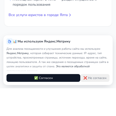
порядок пользования
Все услуги юристов в городе Ялта
📊 Мы используем Яндекс.Метрику
Для анализа посещаемости и улучшения работы сайта мы используем
Яндекс.Метрику
, которая собирает технические данные: IP-адрес, тип
устройства, просмотренные страницы, источник перехода, время на сайте,
локацию пользователя. А так же сведения о посещенных страницах сайта в
целях аналитики и защиты от спама.
Это является обработкой
персональных данных.
Подробнее в
Согласии на обработку персональных данных
и
Правилах
✅ Согласен
❌ Не согласен
обработки cookie
Услуги
Главная
Ялта
Консультация юриста
Общ
юриста
© 2026
nedicom
™. Права на товарный знак зарегистрированы в Роспатенте