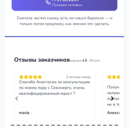
Показать телефон
Сначала честно скажу, есть ли смысл бороться — и
только потом предложу, как именно это сделать.
Отзывы заказчиков
оценка
4.8
· 94 отз.
2 месяца назад
Спасибо Анастасии за консультацию
Получил ш
по моему пору с Севэнерго, очень
неправильн
квалифицированный юрист ?
постановле
не в том ме
помог напи
maria
Алексей Б.
скриншот м
временным
отменили п