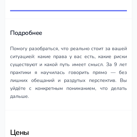
Item
Приятно, ч
1
правоту да
of
бытовых си
95
игнорирова
Подробнее
Помогу разобраться, что реально стоит за вашей
ситуацией: какие права у вас есть, какие риски
существуют и какой путь имеет смысл. За 9 лет
практики я научилась говорить прямо — без
лишних обещаний и раздутых перспектив. Вы
уйдёте с конкретным пониманием, что делать
дальше.
Цены