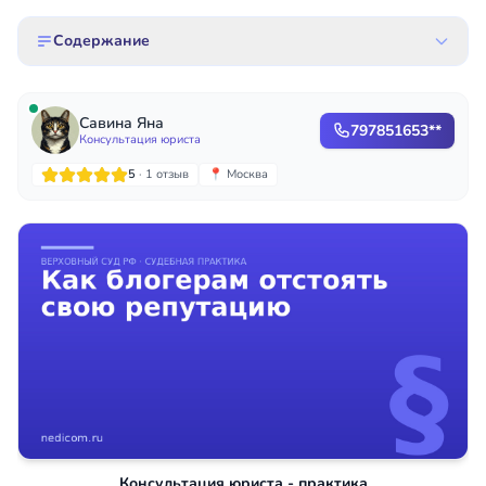
Содержание
Савина Яна
797851653**
Консультация юриста
5
· 1 отзыв
📍 Москва
Консультация юриста - практика