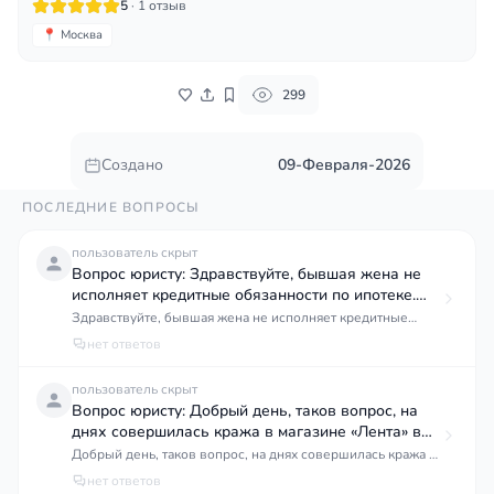
5
· 1 отзыв
📍 Москва
299
Создано
09-Февраля-2026
ПОСЛЕДНИЕ ВОПРОСЫ
пользователь скрыт
Вопрос юристу: Здравствуйте, бывшая жена не
исполняет кредитные обязанности по ипотеке.
Какие
Здравствуйте, бывшая жена не исполняет кредитные
обязанности по ипотеке. Какие документы нужны подачи
нет ответов
пользователь скрыт
Вопрос юристу: Добрый день, таков вопрос, на
днях совершилась кража в магазине «Лента» в
ночное время двумя подростками в возрасте 16 и
Добрый день, таков вопрос, на днях совершилась кража в
магазине «Лента» в ночное время двумя подростками в
нет ответов