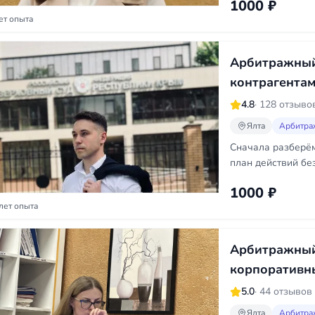
1000 ₽
ет опыта
Арбитражный
контрагентам
4.8
· 128 отзыво
Ялта
Арбитра
Сначала разберём
план действий без
1000 ₽
лет опыта
Арбитражный
корпоративн
5.0
· 44 отзывов
Ялта
Арбитра