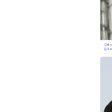
6
л
1
д