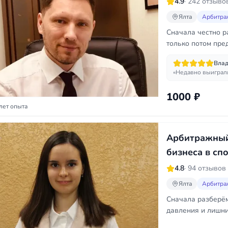
4.9
· 242 отзыво
Ялта
Арбитра
Сначала честно р
только потом пр
Вла
«Недавно выиграл
1000 ₽
лет опыта
Арбитражный
бизнеса в сп
4.8
· 94 отзывов
Ялта
Арбитра
Сначала разберём
давления и лишни