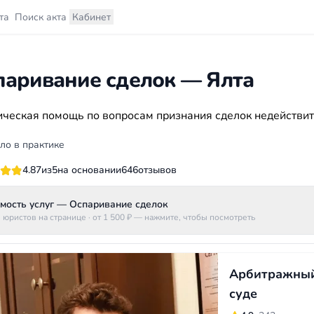
та
Поиск акта
Кабинет
паривание сделок — Ялта
ческая помощь по вопросам признания сделок недейств
ло в практике
4.87
из
5
на основании
646
отзывов
мость услуг — Оспаривание сделок
 юристов на странице
· от 1 500 ₽
— нажмите, чтобы посмотреть
Арбитражный 
суде