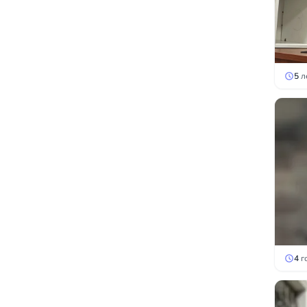
5
л
4
г