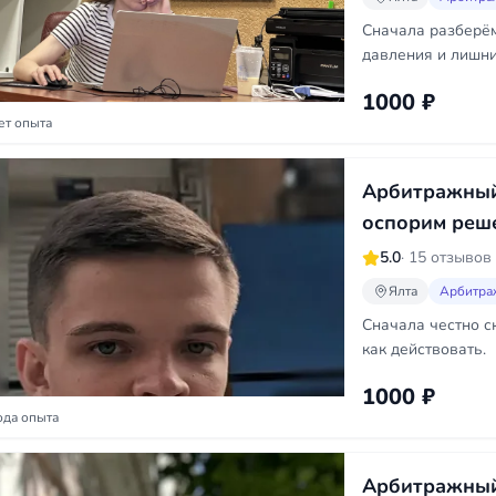
Сначала разберём
давления и лишни
1000 ₽
ет опыта
Арбитражный
оспорим реш
5.0
· 15 отзывов
Ялта
Арбитра
Сначала честно ск
как действовать.
1000 ₽
ода опыта
Арбитражный 