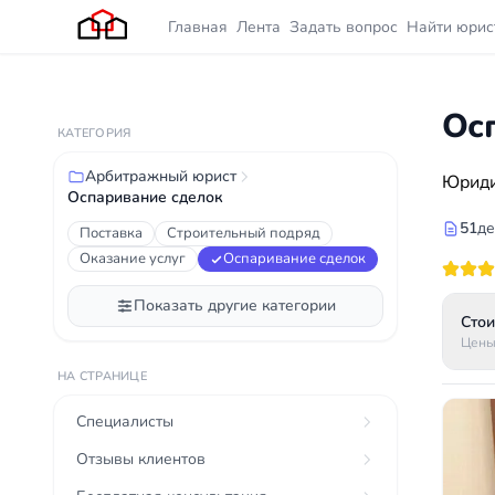
Главная
Лента
Задать вопрос
Найти юрис
Ос
КАТЕГОРИЯ
Арбитражный юрист
Юриди
Оспаривание сделок
51
де
Поставка
Строительный подряд
Оказание услуг
Оспаривание сделок
Показать другие категории
Стои
Цены
НА СТРАНИЦЕ
Специалисты
Отзывы клиентов