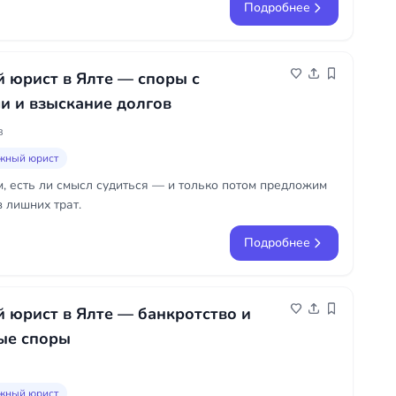
Подробнее
 юрист в Ялте — споры с
и и взыскание долгов
в
жный юрист
, есть ли смысл судиться — и только потом предложим
 лишних трат.
Подробнее
 юрист в Ялте — банкротство и
ые споры
жный юрист