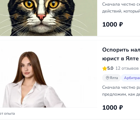
Сначала честно с
действий, которы
1000 ₽
Оспорить на
юрист в Ялте
5.0
· 12 отзывов
Ялта
Арбитра
Сначала честно р
предложим, как д
1000 ₽
ет опыта