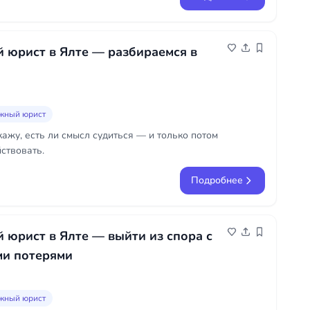
 юрист в Ялте — разбираемся в
жный юрист
кажу, есть ли смысл судиться — и только потом
ствовать.
Подробнее
юрист в Ялте — выйти из спора с
и потерями
жный юрист