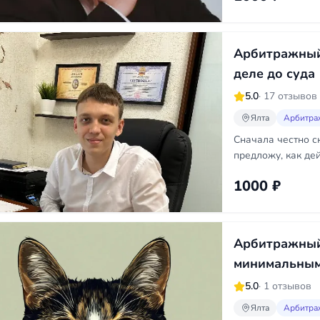
Арбитражный
деле до суда
5.0
· 17 отзывов
Ялта
Арбитра
Сначала честно с
предложу, как дей
1000 ₽
Арбитражный 
минимальным
5.0
· 1 отзывов
Ялта
Арбитра