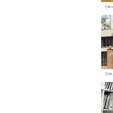
9
л
13