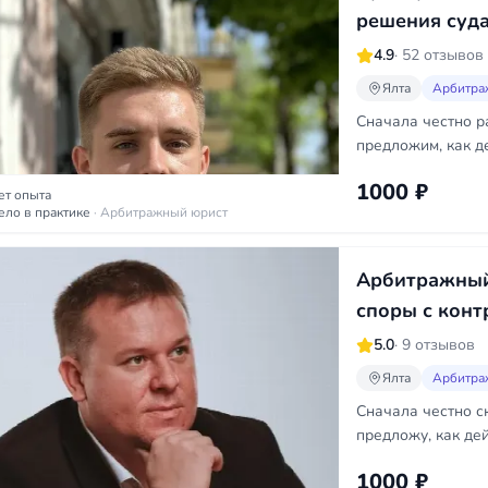
решения суд
4.9
· 52 отзывов
Ялта
Арбитра
Сначала честно ра
предложим, как д
1000 ₽
ет опыта
ело в практике
· Арбитражный юрист
Арбитражный 
споры с конт
5.0
· 9 отзывов
Ялта
Арбитра
Сначала честно ск
предложу, как дей
1000 ₽