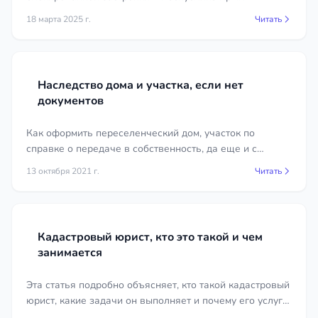
или ведение спора о границах оцениваются по-
18 марта 2025 г.
Читать
разному. Простые вопросы по оформлению
решаются быстро, а многоэпизодные дела с
экспертизой требуют большего объёма работы.
Актуальные цены на услуги земельного юриста в
Наследство дома и участка, если нет
городе Феодосия указаны в карточках
документов
специалистов, что помогает выбрать подходящий
вариант без скрытых платежей.
Как оформить переселенческий дом, участок по
справке о передаче в собственность, да еще и с
Особенности оформления земли
пропуском срока открытия наследства.
13 октября 2021 г.
Читать
при смене правового режима
В ряде регионов участки, права на которые
возникли по ранее действовавшему
Кадастровый юрист, кто это такой и чем
законодательству, требуют переоформления по
занимается
действующим нормам российского права —
уточнения границ, внесения сведений в ЕГРН и
Эта статья подробно объясняет, кто такой кадастровый
подтверждения ранее возникших прав. Подобные
юрист, какие задачи он выполняет и почему его услуги
процедуры нередко сопровождаются
могут быть полезны. Информация будет интересна