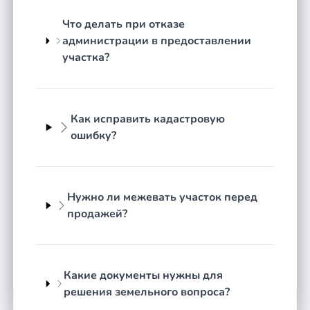
Что делать при отказе
Юридическая суть земельных
администрации в предоставлении
вопросов
участка?
Основу регулирования составляют Земельный
кодекс РФ и Гражданский кодекс РФ, а вопросы
учёта и регистрации прав определяет
Как исправить кадастровую
Федеральный закон № 218-ФЗ о государственной
ошибку?
регистрации недвижимости. ЗК РФ устанавливает
категории земель, виды разрешённого
использования, порядок предоставления и
изъятия участков. Сведения о границах, площади
Нужно ли межевать участок перед
и характеристиках участка вносятся в ЕГРН на
продажей?
основании межевого плана, который готовит
кадастровый инженер. Именно точность этих
данных нередко становится предметом спора.
Какие документы нужны для
Юрист по земельным вопросам в городе Феодосия
решения земельного вопроса?
анализирует правоустанавливающие документы,