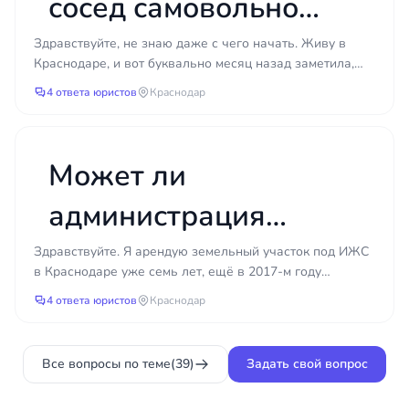
о сносе?
сосед самовольно
неопределённый статус. Опытный юрист заранее
выявляет слабые места и помогает их устранить,
захватил часть моего
Здравствуйте, не знаю даже с чего начать. Живу в
снижая риски для доверителя.
Краснодаре, и вот буквально месяц назад заметила,
участка и поставил
что сосед переставил забор у себя на участке. Выгля...
Документы для решения
4 ответа юристов
Краснодар
земельного вопроса
забор?
Перечень зависит от конкретной задачи, однако
Может ли
чаще всего требуются:
администрация
правоустанавливающие документы на
участок — договор, свидетельство,
отказать в выкупе
Здравствуйте. Я арендую земельный участок под ИЖС
постановление о предоставлении земли;
в Краснодаре уже семь лет, ещё в 2017-м году
выписка из ЕГРН со сведениями о
арендованного
заключил договор с администрацией. На этом участке
4 ответа юристов
Краснодар
границах, площади и зарегистрированных
я по...
правах;
участка под ИЖС,
межевой план и материалы кадастрового
Все вопросы по теме
(39)
Задать свой вопрос
если дом уже
учёта;
паспорт собственника и документы,