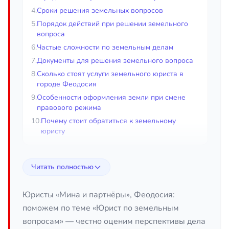
4.
Сроки решения земельных вопросов
5.
Порядок действий при решении земельного
вопроса
6.
Частые сложности по земельным делам
7.
Документы для решения земельного вопроса
8.
Сколько стоят услуги земельного юриста в
городе Феодосия
9.
Особенности оформления земли при смене
правового режима
10.
Почему стоит обратиться к земельному
юристу
Юрист по земельным вопросам в
Читать полностью
городе Феодосия
Юристы «Мина и партнёры», Феодосия:
Земля относится к особо ценному и строго
поможем по теме «Юрист по земельным
регулируемому виду имущества, поэтому любые
вопросам» — честно оценим перспективы дела
действия с участком — оформление, межевание,