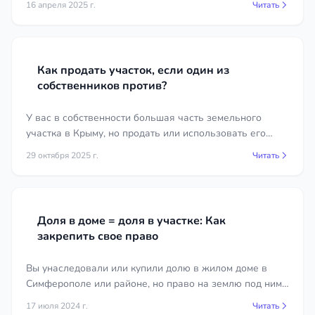
16 апреля 2025 г.
Читать
расхождениями в документах. Юрист по
всем, кто хочет разобраться в этой профессии и её
земельным вопросам в городе Феодосия помогает
значении.
разобраться в статусе участка, собрать
подтверждающие документы и надёжно
Как продать участок, если один из
зарегистрировать право собственности.
собственников против?
Почему стоит обратиться к
У вас в собственности большая часть земельного
земельному юристу
участка в Крыму, но продать или использовать его
мешает один из совладельцев с маленькой долей?
29 октября 2025 г.
Читать
Самостоятельное решение земельного вопроса
Узнайте, как законно выкупить незначительную долю
часто приводит к ошибкам в документах,
через.
упущенным срокам и спорам, которые затем
приходится разрешать в суде. Профессиональная
Доля в доме = доля в участке: Как
поддержка экономит время и силы и позволяет
закрепить свое право
действовать выверенно с учётом особенностей
конкретного участка. Юрист по земельным
Вы унаследовали или купили долю в жилом доме в
вопросам в городе Феодосия разъяснит ваши
Симферополе или районе, но право на землю под ним
права, оценит перспективы и возьмёт на себя
не оформлено? Узнайте, как через суд признать право
17 июля 2024 г.
Читать
подготовку документов, взаимодействие с
собственности на долю в земельном участке на