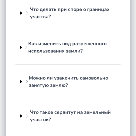
оформление и приватизация земельных
Что делать при споре о границах
участков, перевод земли в собственность;
участка?
межевание, постановка участка на
кадастровый учёт и исправление
кадастровых ошибок;
Как изменить вид разрешённого
земельные споры о границах, наложении
использования земли?
участков и установлении сервитута;
изменение вида разрешённого
использования и категории земли;
Можно ли узаконить самовольно
споры с администрацией, обжалование
занятую землю?
отказов в предоставлении или выкупе
участка;
узаконивание самовольно занятых земель
и построек на участке.
Что такое сервитут на земельный
участок?
Кроме того, юрист помогает в вопросах аренды
публичной земли, раздела и объединения
участков, а также при наследовании земли.