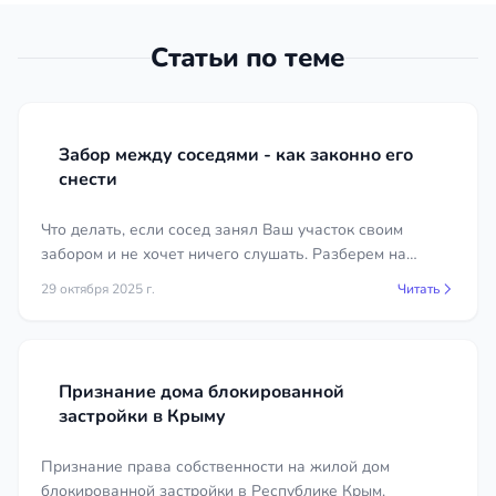
построен?
подтверждающие полномочия;
градостроительные документы —
Статьи по теме
сведения о категории и виде
разрешённого использования;
переписка с администрацией, отказы и
Забор между соседями - как законно его
заключения по спорным вопросам.
снести
Юрист поможет определить полный перечень и
подготовить документы так, чтобы они работали
Что делать, если сосед занял Ваш участок своим
на вашу позицию.
забором и не хочет ничего слушать. Разберем на
примере судебного решения.
29 октября 2025 г.
Читать
Сколько стоят услуги земельного
юриста в городе Феодосия
Стоимость зависит от сложности задачи, объёма
Признание дома блокированной
работы и необходимости участия в судебных
застройки в Крыму
заседаниях. Консультация, проверка статуса
участка, сопровождение межевания и
Признание права собственности на жилой дом
регистрации, обжалование отказа администрации
блокированной застройки в Республике Крым.