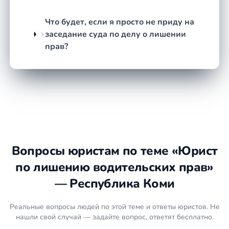
технические ошибки, недостаточность
доказательной базы.
Что будет, если я просто не приду на
Подготовка документов.
Составляем жалобу,
заседание суда по делу о лишении
ходатайства, запросы на истребование
прав?
доказательств — всё, что нужно для
конкретного дела.
Участие в суде.
Юрист присутствует на
заседаниях, задаёт вопросы, заявляет
ходатайства и отстаивает вашу позицию лично.
Обжалование при необходимости.
Если
первая инстанция вынесла решение не в вашу
пользу — анализируем, есть ли смысл
Вопросы юристам по теме «Юрист
подавать жалобу в вышестоящий суд, и
по лишению водительских прав»
действуем дальше.
— Республика Коми
Что подготовить
Реальные вопросы людей по этой теме и ответы юристов. Не
Протокол об административном
нашли свой случай — задайте вопрос, ответят бесплатно.
правонарушении (если есть на руках).