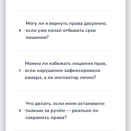
Оставление места ДТП
— выяснение,
было ли ДТП в юридическом смысле, знал
ли водитель о произошедшем.
Повторные нарушения
— проверка
Могу ли я вернуть права досрочно,
сроков, правильности учёта предыдущих
если уже начал отбывать срок
постановлений, возможности замены
лишения?
наказания штрафом.
Как строится работа
Можно ли избежать лишения прав,
Честная оценка перспектив.
Юрист изучает
если нарушение зафиксировала
протокол, постановление и все имеющиеся
камера, а не инспектор лично?
материалы. Говорит прямо: есть ли реальные
основания для защиты или нарушений в деле
нет. Не обещает результат там, где его не
будет.
Что делать, если меня остановили
пьяным за рулём — реально ли
Разработка стратегии защиты.
Если
сохранить права?
перспективы есть — определяем, на чём
строить позицию: процессуальные нарушения,