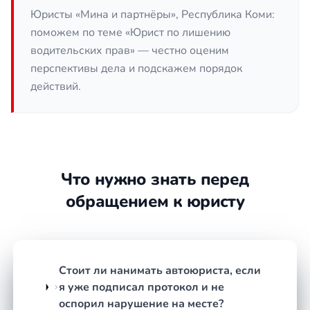
Отказ от медицинского
Юристы «Мина и партнёры», Республика Коми:
освидетельствования
— проверка
поможем по теме «Юрист по лишению
законности требования инспектора и
водительских прав» — честно оценим
соблюдения процедуры направления.
перспективы дела и подскажем порядок
Превышение скорости на 60 км/ч и более
действий.
— анализ данных с камер, точности
замера, правильности оформления
материалов.
Выезд на встречную полосу или
пересечение двойной сплошной
—
оценка дорожной разметки, знаков,
Что нужно знать перед
условий видимости и фиксации
обращением к юристу
нарушения.
Проезд на запрещающий сигнал
светофора или железнодорожный
переезд
— работа с видеозаписями,
Стоит ли нанимать автоюриста, если
свидетельскими показаниями,
я уже подписал протокол и не
технической документацией.
оспорил нарушение на месте?