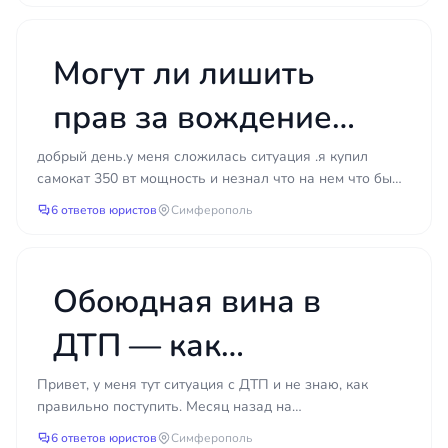
нарушений со стороны инспектора или суда.
разницу с виновника?
Именно поэтому важно не ждать и не действовать
наугад: сначала получить честную оценку
Могут ли лишить
ситуации от юриста, а уже потом решать, стоит ли
бороться и каким путём. Такой подход экономит и
прав за вождение
время, и деньги — и даёт понимание того, на что
электросамоката в
можно рассчитывать в реальности.
добрый день.у меня сложилась ситуация .я купил
самокат 350 вт мощность и незнал что на нем что бы
пьяном виде?
кататься нужны права .шлем и был у друга выпил
6 ответов юристов
Симферополь
сухог...
Обоюдная вина в
ДТП — как
определить степень и
Привет, у меня тут ситуация с ДТП и не знаю, как
правильно поступить. Месяц назад на
получить выплату?
Симферопольской кольцевой я столкнулась с машиной,
6 ответов юристов
Симферополь