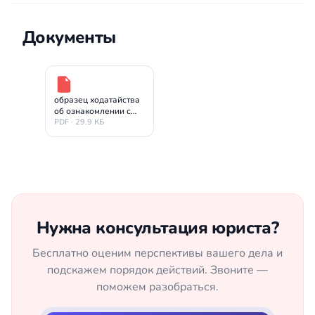
Документы
образец ходатайства
об ознакомлении с
материалом по 12.26
PDF · 29.9 КБ
КоАП РФ
Нужна консультация юриста?
Бесплатно оценим перспективы вашего дела и
подскажем порядок действий. Звоните —
поможем разобраться.