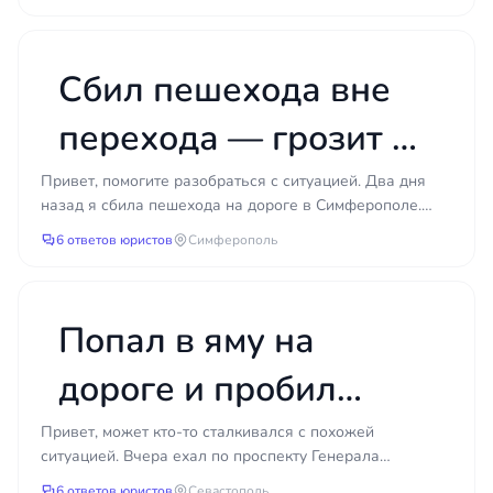
когда перестра...
Сбил пешехода вне
перехода — грозит ли
мне уголовная
Привет, помогите разобраться с ситуацией. Два дня
назад я сбила пешехода на дороге в Симферополе.
ответственность?
Человек выбежал из-за припаркованной машины,
6 ответов юристов
Симферополь
совсем...
Попал в яму на
дороге и пробил
колесо — можно ли
Привет, может кто-то сталкивался с похожей
ситуацией. Вчера ехал по проспекту Генерала
взыскать ущерб с
Острякова, не заметил большую яму на асфальте и
6 ответов юристов
Севастополь