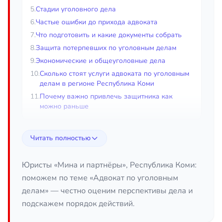
5.
Стадии уголовного дела
6.
Частые ошибки до прихода адвоката
7.
Что подготовить и какие документы собрать
8.
Защита потерпевших по уголовным делам
9.
Экономические и общеуголовные дела
10.
Сколько стоят услуги адвоката по уголовным
делам в регионе Республика Коми
11.
Почему важно привлечь защитника как
можно раньше
Адвокат по уголовным делам в
Читать полностью
регионе Республика Коми
Юристы «Мина и партнёры», Республика Коми:
Уголовное преследование — одна из самых
поможем по теме «Адвокат по уголовным
стрессовых ситуаций, в которой может оказаться
делам» — честно оценим перспективы дела и
человек. От первого допроса до приговора суда на
подскажем порядок действий.
кону стоят свобода, репутация и будущее. Адвокат
по уголовным делам в регионе Республика Коми