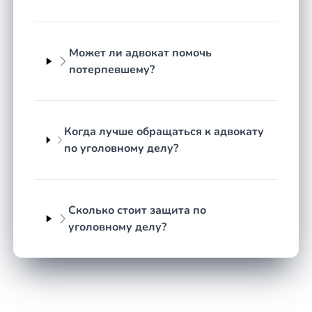
прав, о которых в стрессовой ситуации легко
забыть. Согласно статьям 46 и 47 УПК РФ,
подозреваемый и обвиняемый вправе знать, в чём
Может ли адвокат помочь
их подозревают или обвиняют, давать показания
потерпевшему?
или отказаться от них, пользоваться помощью
защитника с момента фактического задержания.
Статья 51 Конституции РФ позволяет не
свидетельствовать против себя и близких. Статья
Когда лучше обращаться к адвокату
53 УПК РФ определяет полномочия адвоката —
по уголовному делу?
знакомиться с материалами, заявлять ходатайства,
обжаловать действия следствия. Защитник
следит, чтобы процессуальные нормы
соблюдались, а доказательства собирались
Сколько стоит защита по
законно.
уголовному делу?
Меры пресечения, что важно
знать
После возбуждения дела следствие нередко