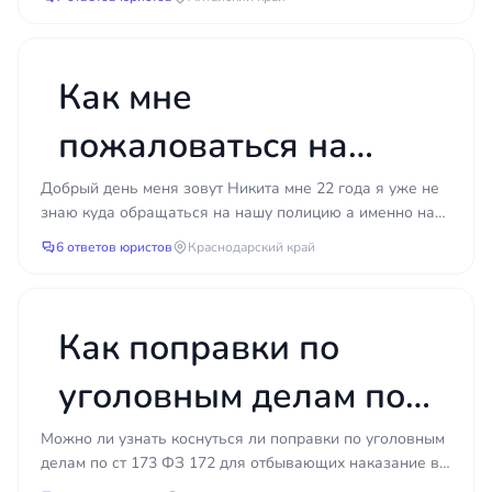
пок...
ложится в основу обвинения. Подписывать
оскорбление
протоколы не читая, соглашаться на навязанного
следствием адвоката, оговаривать себя в надежде
должностного лица?
Как мне
на снисхождение, удалять переписку — всё это
ухудшает положение. Простое правило: до
пожаловаться на
консультации с защитником лучше пользоваться
статьёй 51 Конституции РФ и не давать
работу полиции, если
Добрый день меня зовут Никита мне 22 года я уже не
показаний.
знаю куда обращаться на нашу полицию а именно на
они не помогают?
их работу
6 ответов юристов
Краснодарский край
Что подготовить и какие
документы собрать
Чтобы адвокат как можно быстрее вошёл в курс
Как поправки по
дела, к встрече полезно подготовить всё, что
относится к ситуации.
уголовным делам по
Паспорт и любые документы,
ст. 173 ФЗ-172
Можно ли узнать коснуться ли поправки по уголовным
подтверждающие личность и место
делам по ст 173 ФЗ 172 для отбывающих наказание в
жительства;
настоящее время с 2024 года