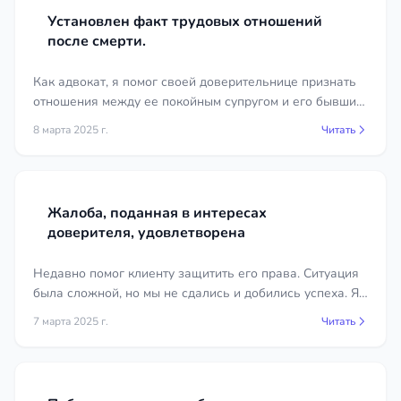
гражданский спор и состав преступления, ведь не
Установлен факт трудовых отношений
каждая неисполненная сделка является обманом.
после смерти.
По общеуголовным делам на первый план
выходят показания, экспертизы и обстоятельства
Как адвокат, я помог своей доверительнице признать
происшествия. Адвокат подбирает стратегию
отношения между ее покойным супругом и его бывшим
исходя из квалификации деяния по УК РФ.
работодателем трудовыми.
8 марта 2025 г.
Читать
Сколько стоят услуги адвоката по
уголовным делам в регионе
Республика Коми
Жалоба, поданная в интересах
доверителя, удовлетворена
Стоимость защиты по уголовному делу зависит от
тяжести статьи, стадии процесса, объёма
Недавно помог клиенту защитить его права. Ситуация
материалов и срочности вступления в дело.
была сложной, но мы не сдались и добились успеха. Я
Разовая консультация, сопровождение одного
подал жалобу в интересах клиента, и прокурор
7 марта 2025 г.
Читать
допроса, защита на следствии и полное ведение
полностью удовлетворил её.
дела «под ключ» оцениваются по-разному. Дело о
тяжком преступлении с многотомным
производством требует больше времени, чем