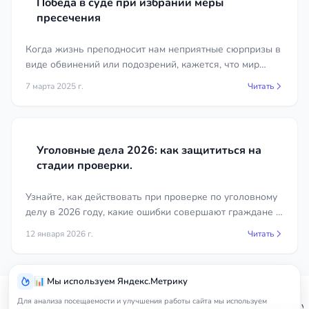
Победа в суде при избрании меры
участие в одном следственном действии. Точные
пресечения
цены каждый специалист в регионе Республика
Коми указывает в своей карточке на сайте, и вы
Когда жизнь преподносит нам неприятные сюрпризы в
можете заранее сравнить условия и выбрать
виде обвинений или подозрений, кажется, что мир
защитника.
вокруг рушится. Чувство беспомощности и отчаяния
7 марта 2025 г.
Читать
охватывает и кажется, что выхода нет. Но в самые
тёмные моменты появляется свет в виде адвоката.
Почему важно привлечь
защитника как можно раньше
Уголовные дела 2026: как защититься на
Чем раньше в деле появляется адвокат, тем
стадии проверки.
больше у защиты пространства для манёвра. На
ранней стадии ещё можно не допустить ошибок в
Узнайте, как действовать при проверке по уголовному
показаниях, оспорить незаконные действия
делу в 2026 году, какие ошибки совершают граждане и
следствия, повлиять на меру пресечения и
бизнес, и почему ранняя защита адвоката часто
12 января 2026 г.
Читать
квалификацию обвинения. Когда дело уже
спасает от возбуждения дела. Автор — Халиков
передано в суд, многие возможности упущены.
Марлен Сейранович
Если вы или ваш близкий столкнулись с
📊 Мы используем Яндекс.Метрику
уголовным преследованием в регионе Республика
Услуги
Для анализа посещаемости и улучшения работы сайта мы используем
Коми, не оставайтесь один на один с системой.
Главная
Республика Коми
Адвокат по 