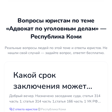
добивается избрания меры пресечения. УПК РФ
предусматривает варианты от подписки о
невыезде до заключения под стражу. Самая
Вопросы юристам по теме
жёсткая мера, арест, применяется судом и должна
«Адвокат по уголовным делам» —
быть обоснована реальными рисками: что
обвиняемый скроется, продолжит преступную
Республика Коми
деятельность или будет давить на свидетелей.
Адвокат готовит позицию для суда, собирает
Реальные вопросы людей по этой теме и ответы юристов. Не
характеристики и справки, предлагает
нашли свой случай — задайте вопрос, ответят бесплатно.
альтернативы — домашний арест, залог, запрет
определённых действий. Чем убедительнее
доводы защиты, тем выше шанс избежать
Какой срок
содержания под стражей.
заключения может
Стадии уголовного дела
быть по статьям 314
Добрый вечер. Назначено заседание суда, статья 314
Уголовный процесс проходит несколько этапов, и
часть 1; статья 314 часть 1,статья 166 часть 1 УК РФ.
на каждом задачи защиты различаются. На
ч. 1 и 166 ч. 1 УК РФ
(314 статья два раза, как понять?) Угон автомо...
предварительном следствии адвокат участвует в
2 ответа юристов
Республика Коми