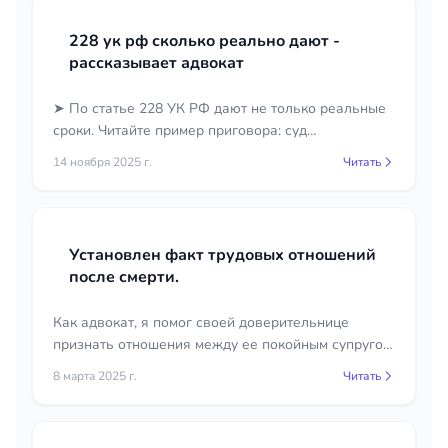
228 ук рф сколько реально дают -
рассказывает адвокат
➤ По статье 228 УК РФ дают не только реальные
сроки. Читайте пример приговора: суд
назначил условное наказание с испытательным
14 ноября 2025 г.
Читать
сроком. Анализ дела от адвоката: какие
смягчающие обстоятельства учли суд (явка с
повинной, раскаяние, хранение без цели сбыта).
Установлен факт трудовых отношений
после смерти.
Как адвокат, я помог своей доверительнице
признать отношения между ее покойным супругом
и его бывшим работодателем трудовыми.
8 марта 2025 г.
Читать