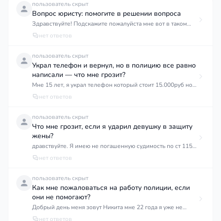
пользователь скрыт
Вопрос юристу: помогите в решении вопроса
Здравствуйте! Подскажите пожалуйста мне вот в таком
вопросе! Мой муж был осужден при ЛНР (Луганская
нет ответов
народная республика) где его приговорили к 14 годам
усиленного режима! После вхождения региона в состав
пользователь скрыт
РФ, дело привели в соответствие по ук РФ и нам дали
Украл телефон и вернул, но в полицию все равно
строгий режим, таким образом его ограничили в
написали — что мне грозит?
количестве свиданий и передач! Подскажите пожалуйста,
Мне 15 лет, я украл телефон который стоит 15.000руб но
законно ли это? Стоит ли писать? Насколько мне известно,
при этом я вернул его через 1 день владельцу, но соврал
нет ответов
что есть статья в которой указано, что они не могут
что не забрал его умышленно, но он написал заявление в
усугубить приговор, в нашем случае так и произошло...
полицию и не хочет ее убирать.
пользователь скрыт
Подскажите пожалуйста как быть
Что мне грозит, если я ударил девушку в защиту
жены?
дравствуйте. Я имею не погашенную судимость по ст 115
ч2 п.В Случилась ситуация где мою жену тянула ща
нет ответов
волосы другаю девушка, все мои усилия расцепить ее
руки не увенчались успехом , жена кричала что ей
пользователь скрыт
больно. В итоге я ударил головой ту девушку в лоб.
Как мне пожаловаться на работу полиции, если
Теперь она пишет что испытала физическую боль. Что
они не помогают?
мне за это грозит?
Добрый день меня зовут Никита мне 22 года я уже не
знаю куда обращаться на нашу полицию а именно на их
нет ответов