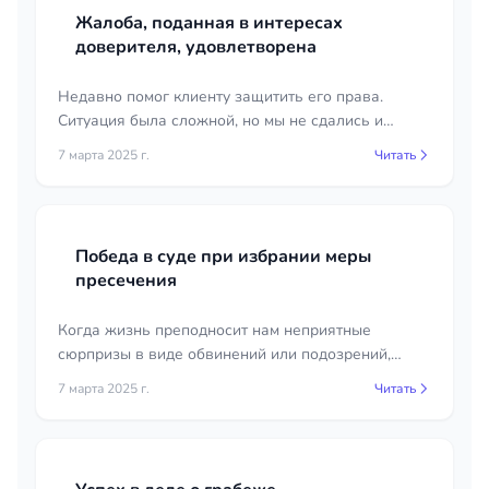
Жалоба, поданная в интересах
доверителя, удовлетворена
Недавно помог клиенту защитить его права.
Ситуация была сложной, но мы не сдались и
добились успеха. Я подал жалобу в интересах
7 марта 2025 г.
Читать
клиента, и прокурор полностью удовлетворил её.
Победа в суде при избрании меры
пресечения
Когда жизнь преподносит нам неприятные
сюрпризы в виде обвинений или подозрений,
кажется, что мир вокруг рушится. Чувство
7 марта 2025 г.
Читать
беспомощности и отчаяния охватывает и кажется,
что выхода нет. Но в самые тёмные моменты
появляется свет в виде адвоката.