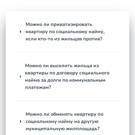
Обмен муниципального жилья
— помощь
в оформлении принудительного или
добровольного обмена, в том числе через
Можно ли приватизировать
суд.
квартиру по социальному найму,
Споры о постановке на учёт как
если кто-то из жильцов против?
нуждающихся в жилье
— если в очереди
отказали или сняли с учёта без
достаточных оснований.
Взыскание задолженности или защита от
Можно ли выселить жильца из
её взыскания
— в ситуациях, когда возник
квартиры по договору социального
долг по оплате жилья и коммунальных
найма за долги по коммунальным
услуг, и наймодатель инициирует
платежам?
расторжение договора.
Как строится работа
Можно ли обменять квартиру по
Оценка перспектив дела.
Юрист изучает
социальному найму на другую
документы и фактические обстоятельства,
муниципальную жилплощадь?
честно объясняет, какой результат реально