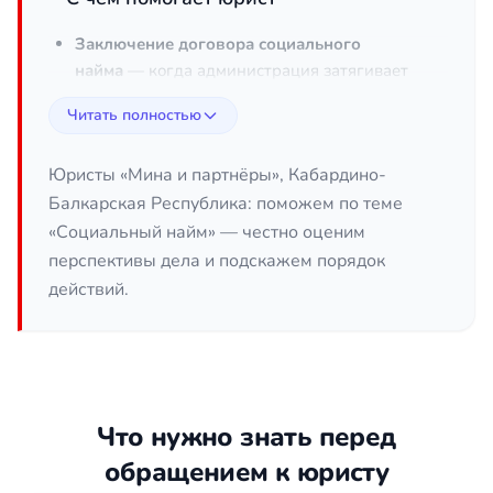
Заключение договора социального
найма
— когда администрация затягивает
оформление или отказывает без законных
Читать полностью
оснований.
Признание права на жильё по
Юристы «Мина и партнёры», Кабардино-
социальному найму
— если наниматель
Балкарская Республика: поможем по теме
умер, а члены его семьи хотят сохранить
«Социальный найм» — честно оценим
право проживания и переоформить
перспективы дела и подскажем порядок
договор на себя.
действий.
Расширение или изменение условий
договора
— при изменении состава семьи,
смене нанимателя или необходимости
включить нового члена семьи в договор.
Защита от незаконного выселения
—
когда орган власти или третьи лица
Что нужно знать перед
пытаются расторгнуть договор в обход
обращением к юристу
установленной процедуры.