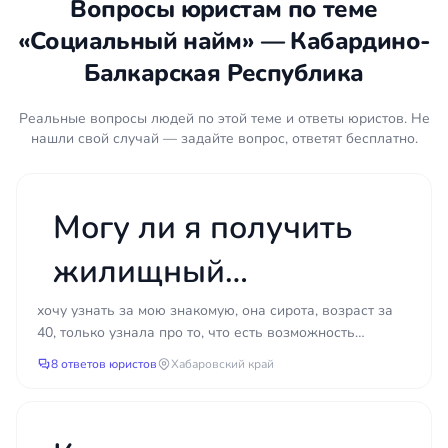
Вопросы юристам по теме
Контроль исполнения решения.
После
«Социальный найм» — Кабардино-
получения положительного результата при
необходимости сопровождается исполнение:
Балкарская Республика
регистрация договора, внесение изменений в
документы, снятие обременений.
Реальные вопросы людей по этой теме и ответы юристов. Не
нашли свой случай — задайте вопрос, ответят бесплатно.
Что подготовить
Действующий договор социального найма
Могу ли я получить
или ордер на жильё (если есть).
Документы, подтверждающие родство или
жилищный
состав семьи: свидетельства о рождении,
браке, смерти.
сертификат, если мне
хочу узнать за мою знакомую, она сирота, возраст за
Справка о регистрации по месту
40, только узнала про то, что есть возможность
уже за 40?
жительства (форма № 9 или выписка из
получить сертификат на жилье, живет в общежитии
8 ответов юристов
Хабаровский край
домовой книги).
мун...
Переписка с органами власти, жилищным
отделом администрации, отказы и