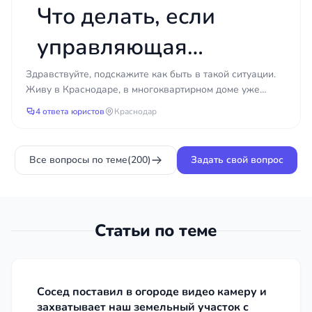
Что делать, если
управляющая
компания не
Здравствуйте, подскажите как быть в такой ситуации.
Живу в Краснодаре, в многоквартирном доме уже
проводит ремонт
несколько лет течет крыша. Подал заявки в
4 ответа юристов
Краснодар
управляющу...
кровли годами?
Все вопросы по теме
(200)
Задать свой вопрос
Статьи по теме
Сосед поставил в огороде видео камеру и
захватывает наш земельный участок с