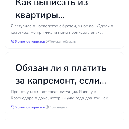
Как выписать из
уведомления — в бумажном или
электронном виде.
квартиры
Решения суда или постановления, если
дело уже рассматривалось ранее.
прописанного там
Я вступила в наследство с братом, у нас по 1/2доли в
Квитанции об оплате жилья и
квартире. Но при жизни мама прописала внука,
внука, чтобы продать
коммунальных услуг за последние
который до сих пор прописан. Он совершеннолетний,
6 ответов юристов
Томская область
несколько месяцев.
не...
свою долю?
Споры по социальному найму нередко имеют
жёсткие процессуальные сроки: пропустить срок
Обязан ли я платить
обжалования отказа или не среагировать на
требование о выселении вовремя — значит
за капремонт, если
лишиться инструментов защиты. Именно поэтому
дом признан
важно не откладывать обращение и начать с
Привет, у меня вот такая ситуация. Я живу в
честной оценки ситуации: юрист сразу скажет,
Краснодаре в доме, который уже года два-три как
аварийным?
есть ли основания бороться и какой результат
стоит в списке аварийного жилого фонда. Дом
5 ответов юристов
Краснодар
действительно...
оправдан. Это позволяет сэкономить время и
ресурсы, не тратя их на заведомо
бесперспективные действия.