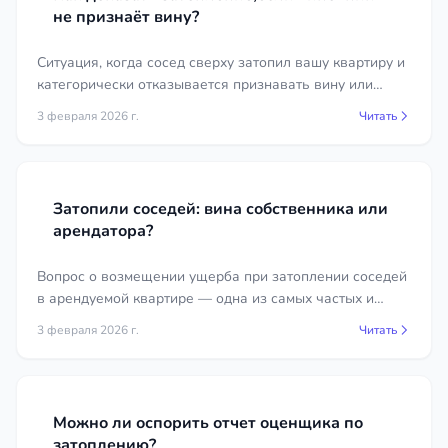
не признаёт вину?
Ситуация, когда сосед сверху затопил вашу квартиру и
категорически отказывается признавать вину или
подписывать акт, к сожалению, не редкость. С
3 февраля 2026 г.
Читать
правовой точки зрения, это осложняет, но не делает
невозможным взыскание ущерба.
Затопили соседей: вина собственника или
арендатора?
Вопрос о возмещении ущерба при затоплении соседей
в арендуемой квартире — одна из самых частых и
стрессовых ситуаций для всех сторон. Владелец и
3 февраля 2026 г.
Читать
арендатор часто начинают искать виновного друг в
друге.
Можно ли оспорить отчет оценщика по
затоплению?