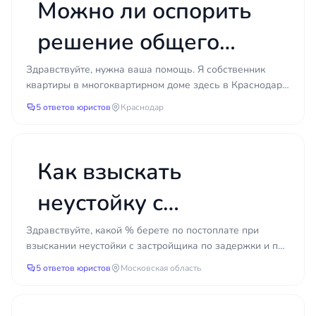
Можно ли оспорить
решение общего
собрания
Здравствуйте, нужна ваша помощь. Я собственник
квартиры в многоквартирном доме здесь в Краснодаре.
собственников, если
Неделю назад узнал, что было проведено общее
5 ответов юристов
Краснодар
собран...
меня не уведомили?
Как взыскать
неустойку с
застройщика за
Здравствуйте, какой % берете по постоплате при
взыскании неустойки с застройщика по задержки и по
задержку и
недостаткам?
5 ответов юристов
Московская область
недостатки?