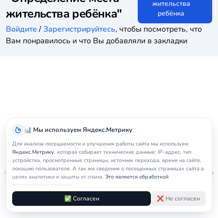
жительства
жительства ребёнка"
ребёнка
Войдите
/
Зарегистрируйтесь
, чтобы посмотреть, что
Вам понравилось и что Вы добавляли в закладки
📊 Мы используем Яндекс.Метрику
Для анализа посещаемости и улучшения работы сайта мы используем
Яндекс.Метрику
, которая собирает технические данные: IP-адрес, тип
устройства, просмотренные страницы, источник перехода, время на сайте,
локацию пользователя. А так же сведения о посещенных страницах сайта в
© 2026
nedicom
™. Права на товарный знак зарегистрированы в Роспатенте
целях аналитики и защиты от спама.
Это является обработкой
персональных данных.
Политика в отношении персональных данных
Правила обработки cookie
Оферта
Подробнее в
Согласии на обработку персональных данных
и
Правилах
✅ Согласен
❌ Не согласен
Согласие на обработку персональных данных
Контакты
обработки cookie